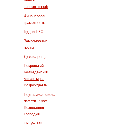
Кино и
кинематограф
Финансовая
грамотность
Будни НКО
Замолчавшие
поэты
Духова роща
Покровский
Колчеданский
монастырь.
Возрождение
Неугасимая свеча
памяти. Храм
Вознесения
Господня
Ох, уж эти