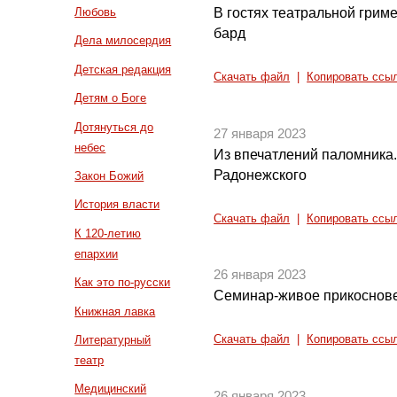
В гостях театральной грим
Любовь
бард
Дела милосердия
Детская редакция
Скачать файл
|
Копировать ссы
Детям о Боге
Дотянуться до
27 января 2023
небес
Из впечатлений паломника.
Радонежского
Закон Божий
История власти
Скачать файл
|
Копировать ссы
К 120-летию
епархии
26 января 2023
Как это по-русски
Семинар-живое прикоснове
Книжная лавка
Литературный
Скачать файл
|
Копировать ссы
театр
Медицинский
26 января 2023