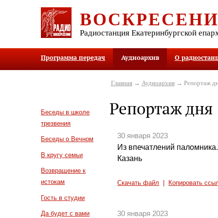
ВОСКРЕСЕН
Радиостанция Екатеринбургской епар
Программа передач
Аудиоархив
О радиостан
Главная
→
Аудиоархив
→ Репортаж д
Репортаж дня
Беседы в школе
трезвения
30 января 2023
Беседы о Вечном
Из впечатлений паломника. 
В кругу семьи
Казань
Возвращение к
истокам
Скачать файл
|
Копировать ссы
Гость в студии
30 января 2023
Да будет с вами