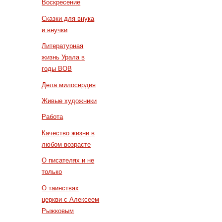
Воскресение
Сказки для внука
и внучки
Литературная
жизнь Урала в
годы ВОВ
Дела милосердия
Живые художники
Работа
Качество жизни в
любом возрасте
О писателях и не
только
О таинствах
церкви с Алексеем
Рыжковым