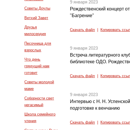
9 января 2023
Советы Доулы
Рождественский концерт от
"Багрение"
Ветхий Завет
Друзья
Скачать файл
|
Копировать ссы
милосердия
Песочница для
9 января 2023
взрослых
Встреча литературного клуб
Что день
библиотеке ОДО. Рождеств
грядущий нам
готовит
Скачать файл
|
Копировать ссы
Советы молодой
маме
9 января 2023
Соборности свет
Интервью с Н. Н. Успенской
негасимый
подготовке к венчанию
Школа семейного
чтения
Скачать файл
|
Копировать ссы