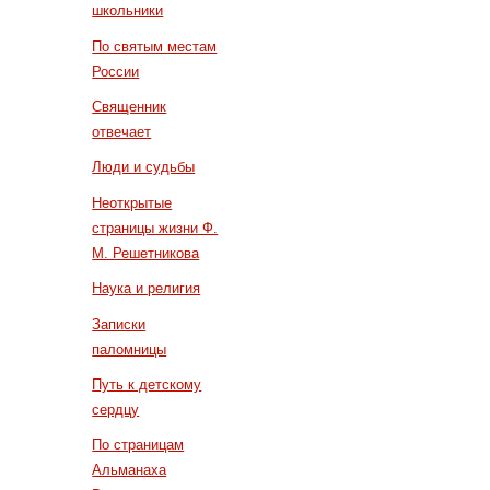
школьники
По святым местам
России
Священник
отвечает
Люди и судьбы
Неоткрытые
страницы жизни Ф.
М. Решетникова
Наука и религия
Записки
паломницы
Путь к детскому
сердцу
По страницам
Альманаха