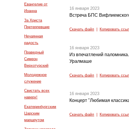
Евангелие от
16 января 2023
Иоанна
Встреча БПС Вифлиемског
За Христа
Претерпевшие
Скачать файл
|
Копировать ссы
Нечаянная
радость
16 января 2023
Праведный
Из впечатлений паломника
Симеон
Уралмаше
Верхотурский
Молодежное
Скачать файл
|
Копировать ссы
служение
Свистать всех
16 января 2023
наверх!
Концерт "Любимая классик
Екатеринбургским
Царским
Скачать файл
|
Копировать ссы
маршрутом