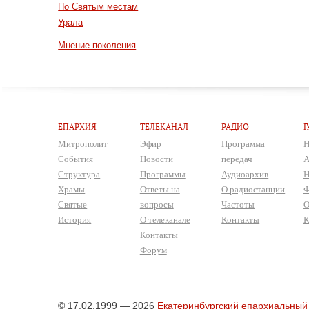
По Святым местам
Урала
Мнение поколения
ЕПАРХИЯ
ТЕЛЕКАНАЛ
РАДИО
Г
Митрополит
Эфир
Программа
Н
События
Новости
передач
А
Структура
Программы
Аудиоархив
Н
Храмы
Ответы на
О радиостанции
Ф
Святые
вопросы
Частоты
О
История
О телеканале
Контакты
К
Контакты
Форум
© 17.02.1999 — 2026
Екатеринбургский епархиальный