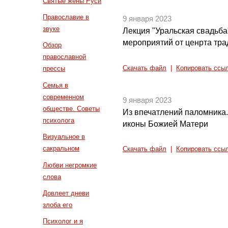
Святые жены Руси
Православие в
9 января 2023
звуке
Лекция "Уральская свадьба
мероприятий от ценрта тр
Обзор
православной
Скачать файл
|
Копировать ссы
прессы
Семья в
современном
9 января 2023
обществе. Советы
Из впечатлений паломника.
психолога
иконы Божией Матери
Визуальное в
сакральном
Скачать файл
|
Копировать ссы
Любви негромкие
слова
Довлеет дневи
злоба его
Психолог и я