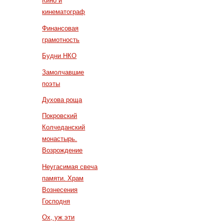
Кино и
кинематограф
Финансовая
грамотность
Будни НКО
Замолчавшие
поэты
Духова роща
Покровский
Колчеданский
монастырь.
Возрождение
Неугасимая свеча
памяти. Храм
Вознесения
Господня
Ох, уж эти