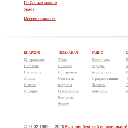
По Святым местам
Урала
Мнение поколения
ЕПАРХИЯ
ТЕЛЕКАНАЛ
РАДИО
Г
Митрополит
Эфир
Программа
Н
События
Новости
передач
А
Структура
Программы
Аудиоархив
Н
Храмы
Ответы на
О радиостанции
Ф
Святые
вопросы
Частоты
О
История
О телеканале
Контакты
К
Контакты
Форум
© 17.02.1999 — 2026
Екатеринбургский епархиальный