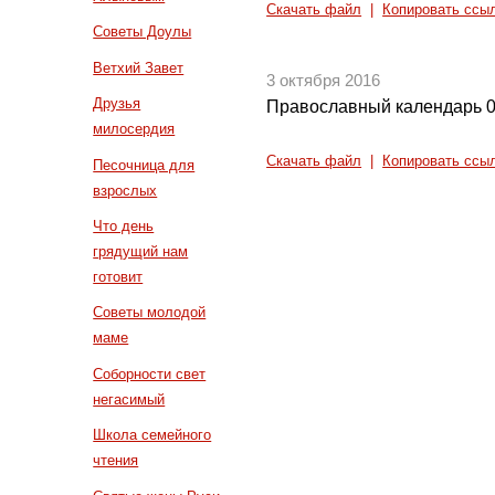
Скачать файл
|
Копировать ссы
Советы Доулы
Ветхий Завет
3 октября 2016
Друзья
Православный календарь 0
милосердия
Скачать файл
|
Копировать ссы
Песочница для
взрослых
Что день
грядущий нам
готовит
Советы молодой
маме
Соборности свет
негасимый
Школа семейного
чтения