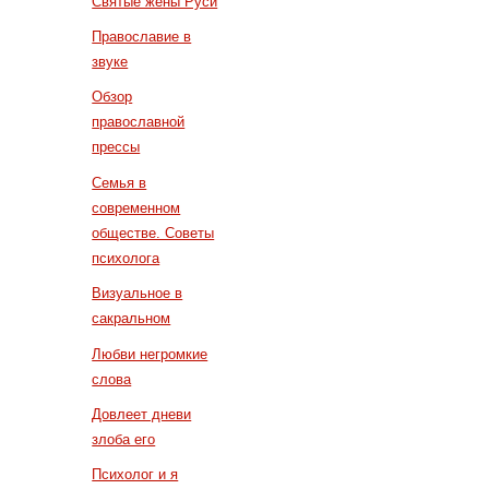
Святые жены Руси
Православие в
звуке
Обзор
православной
прессы
Семья в
современном
обществе. Советы
психолога
Визуальное в
сакральном
Любви негромкие
слова
Довлеет дневи
злоба его
Психолог и я