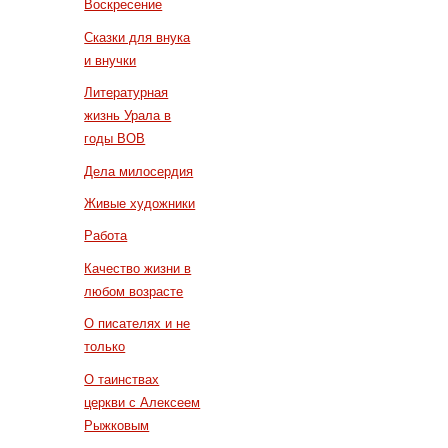
Воскресение
Сказки для внука
и внучки
Литературная
жизнь Урала в
годы ВОВ
Дела милосердия
Живые художники
Работа
Качество жизни в
любом возрасте
О писателях и не
только
О таинствах
церкви с Алексеем
Рыжковым