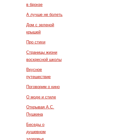
в бронзе
А лучше не болеть
Дом с зеленой
крышей
Про стихи
Страницы жизни
воскресной школы
Вкусное
путешествие
Поговорим о кино
О моде и стиле
Открывая А.С.
Пушкина
Беседы о
душевном
здоровье