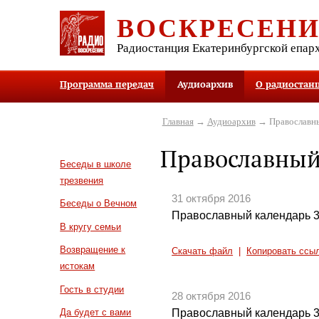
ВОСКРЕСЕН
Радиостанция Екатеринбургской епар
Программа передач
Аудиоархив
О радиостан
Главная
→
Аудиоархив
→ Православны
Православный
Беседы в школе
трезвения
31 октября 2016
Беседы о Вечном
Православный календарь 3
В кругу семьи
Возвращение к
Скачать файл
|
Копировать ссы
истокам
Гость в студии
28 октября 2016
Православный календарь 3
Да будет с вами