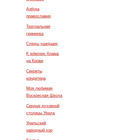
Азбука
православия
Театральная
гримерка
Следы ушедших
К юбилею Храма
на Крови
Секреты
кондитера
Моя любимая
Воскресная Школа
Сердце духовной
столицы Урала
Уральский
народный хор