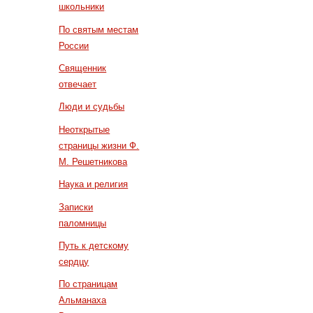
школьники
По святым местам
России
Священник
отвечает
Люди и судьбы
Неоткрытые
страницы жизни Ф.
М. Решетникова
Наука и религия
Записки
паломницы
Путь к детскому
сердцу
По страницам
Альманаха