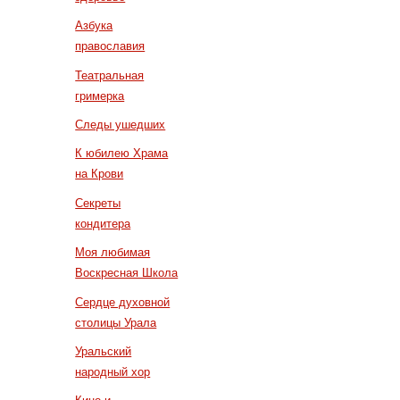
Азбука
православия
Театральная
гримерка
Следы ушедших
К юбилею Храма
на Крови
Секреты
кондитера
Моя любимая
Воскресная Школа
Сердце духовной
столицы Урала
Уральский
народный хор