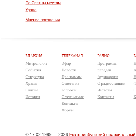
По Святым местам
Урала
Мнение поколения
ЕПАРХИЯ
ТЕЛЕКАНАЛ
РАДИО
Г
Митрополит
Эфир
Программа
Н
События
Новости
передач
А
Структура
Программы
Аудиоархив
Н
Храмы
Ответы на
О радиостанции
Ф
Святые
вопросы
Частоты
О
История
О телеканале
Контакты
К
Контакты
Форум
© 17.02.1999 — 2026
Екатеринбургский епархиальный