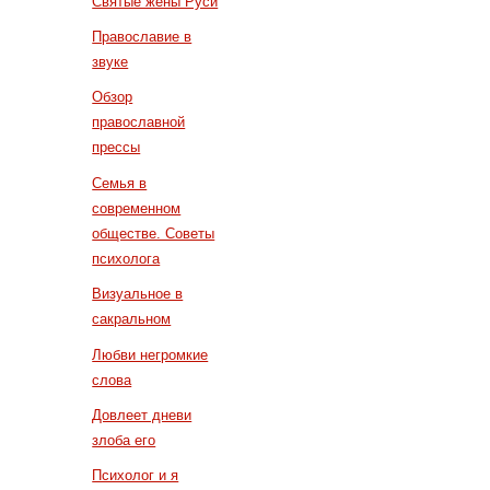
Святые жены Руси
Православие в
звуке
Обзор
православной
прессы
Семья в
современном
обществе. Советы
психолога
Визуальное в
сакральном
Любви негромкие
слова
Довлеет дневи
злоба его
Психолог и я