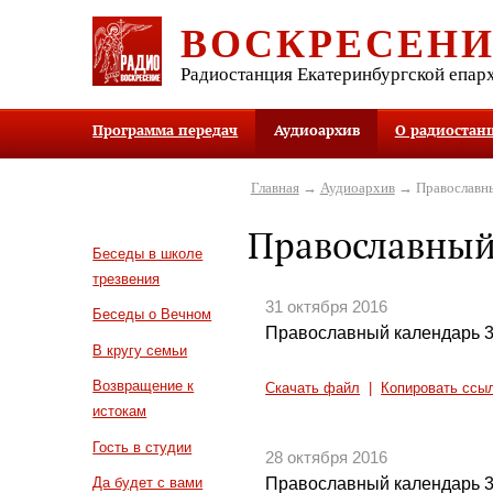
ВОСКРЕСЕН
Радиостанция Екатеринбургской епар
Программа передач
Аудиоархив
О радиостан
Главная
→
Аудиоархив
→ Православны
Православный
Беседы в школе
трезвения
31 октября 2016
Беседы о Вечном
Православный календарь 3
В кругу семьи
Возвращение к
Скачать файл
|
Копировать ссы
истокам
Гость в студии
28 октября 2016
Православный календарь 3
Да будет с вами