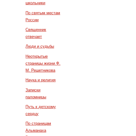
школьники
По святым местам
России
Священник
отвечает
Люди и судьбы
Неоткрытые
страницы жизни Ф.
М. Решетникова
Наука и религия
Записки
паломницы
Путь к детскому
сердцу
По страницам
Альманаха