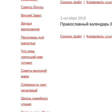
Скачать файл
|
Копировать ссы
Советы Доулы
Ветхий Завет
3 октября 2016
Друзья
Православный календарь 0
милосердия
Скачать файл
|
Копировать ссы
Песочница для
взрослых
Что день
грядущий нам
готовит
Советы молодой
маме
Соборности свет
негасимый
Школа семейного
чтения