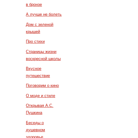
в бронзе
А лучше не болеть
Дом с зеленой
крышей
Про стихи
Страницы жизни
воскресной школы
Вкусное
путешествие
Поговорим о кино
О моде и стиле
Открывая А.С.
Пушкина
Беседы о
душевном
здоровье