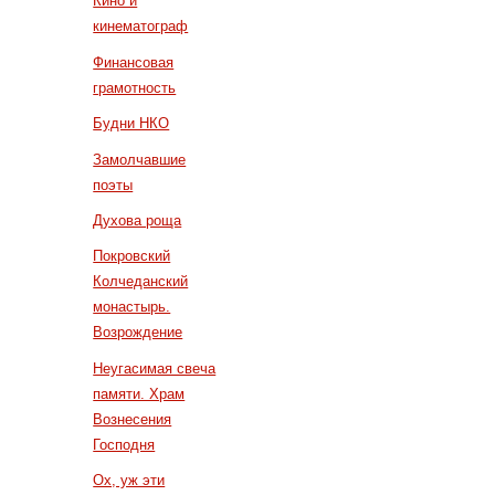
Кино и
кинематограф
Финансовая
грамотность
Будни НКО
Замолчавшие
поэты
Духова роща
Покровский
Колчеданский
монастырь.
Возрождение
Неугасимая свеча
памяти. Храм
Вознесения
Господня
Ох, уж эти