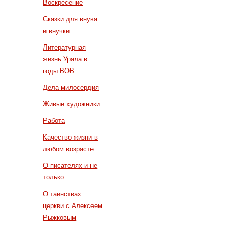
Воскресение
Сказки для внука
и внучки
Литературная
жизнь Урала в
годы ВОВ
Дела милосердия
Живые художники
Работа
Качество жизни в
любом возрасте
О писателях и не
только
О таинствах
церкви с Алексеем
Рыжковым