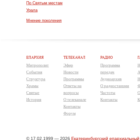
По Святым местам
Урала
Мнение поколения
ЕПАРХИЯ
ТЕЛЕКАНАЛ
РАДИО
Г
Митрополит
Эфир
Программа
Н
События
Новости
передач
А
Структура
Программы
Аудиоархив
Н
Храмы
Ответы на
О радиостанции
Ф
Святые
вопросы
Частоты
О
История
О телеканале
Контакты
К
Контакты
Форум
© 17.02.1999 — 2026
Екатеринбургский епархиальный