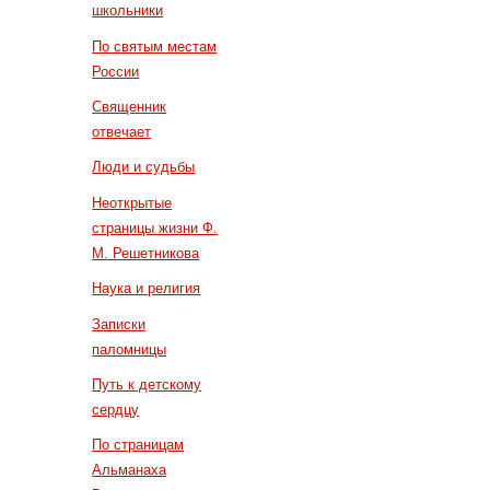
школьники
По святым местам
России
Священник
отвечает
Люди и судьбы
Неоткрытые
страницы жизни Ф.
М. Решетникова
Наука и религия
Записки
паломницы
Путь к детскому
сердцу
По страницам
Альманаха