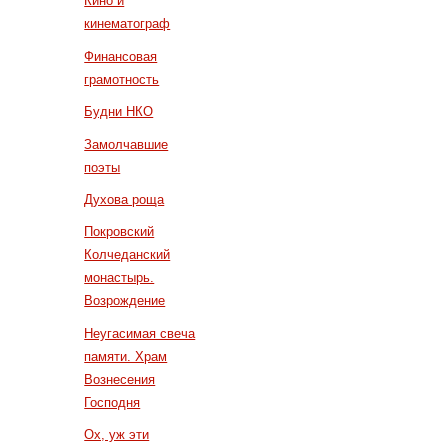
Кино и
кинематограф
Финансовая
грамотность
Будни НКО
Замолчавшие
поэты
Духова роща
Покровский
Колчеданский
монастырь.
Возрождение
Неугасимая свеча
памяти. Храм
Вознесения
Господня
Ох, уж эти