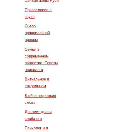
Святые жены Руси
Православие в
звуке
Обзор
православной
прессы
Семья в
современном
обществе. Советы
психолога
Визуальное в
сакральном
Любви негромкие
слова
Довлеет дневи
злоба его
Психолог и я