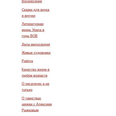
Воскресение
Сказки для внука
и внучки
Литературная
жизнь Урала в
годы ВОВ
Дела милосердия
Живые художники
Работа
Качество жизни в
любом возрасте
О писателях и не
только
О таинствах
церкви с Алексеем
Рыжковым