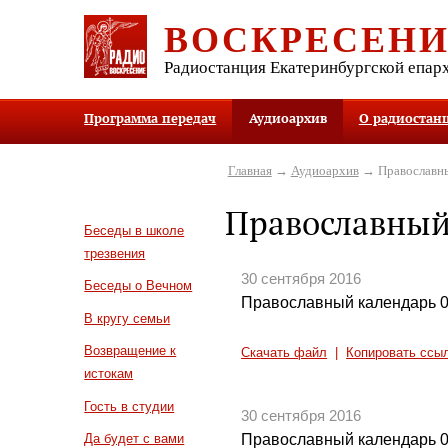
ВОСКРЕСЕН
Радиостанция Екатеринбургской епар
Программа передач
Аудиоархив
О радиостан
Главная
→
Аудиоархив
→ Православны
Православный
Беседы в школе
трезвения
30 сентября 2016
Беседы о Вечном
Православный календарь 0
В кругу семьи
Возвращение к
Скачать файл
|
Копировать ссы
истокам
Гость в студии
30 сентября 2016
Православный календарь 0
Да будет с вами