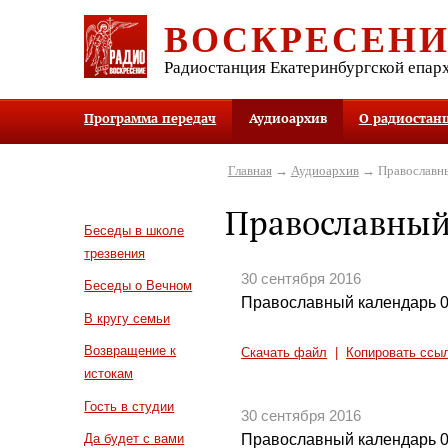
ВОСКРЕСЕН
Радиостанция Екатеринбургской епар
Программа передач
Аудиоархив
О радиостан
Главная
→
Аудиоархив
→ Православны
Православный
Беседы в школе
трезвения
30 сентября 2016
Беседы о Вечном
Православный календарь 0
В кругу семьи
Возвращение к
Скачать файл
|
Копировать ссы
истокам
Гость в студии
30 сентября 2016
Православный календарь 0
Да будет с вами