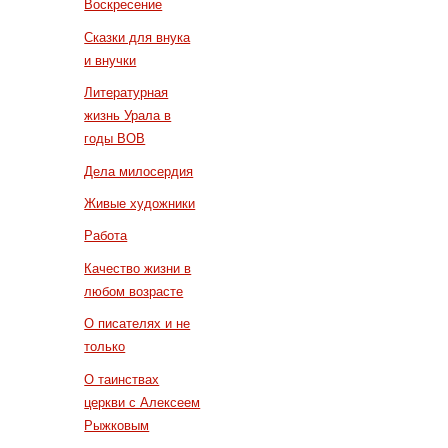
Воскресение
Сказки для внука
и внучки
Литературная
жизнь Урала в
годы ВОВ
Дела милосердия
Живые художники
Работа
Качество жизни в
любом возрасте
О писателях и не
только
О таинствах
церкви с Алексеем
Рыжковым