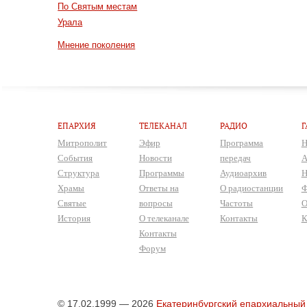
По Святым местам
Урала
Мнение поколения
ЕПАРХИЯ
ТЕЛЕКАНАЛ
РАДИО
Г
Митрополит
Эфир
Программа
Н
События
Новости
передач
А
Структура
Программы
Аудиоархив
Н
Храмы
Ответы на
О радиостанции
Ф
Святые
вопросы
Частоты
О
История
О телеканале
Контакты
К
Контакты
Форум
© 17.02.1999 — 2026
Екатеринбургский епархиальный