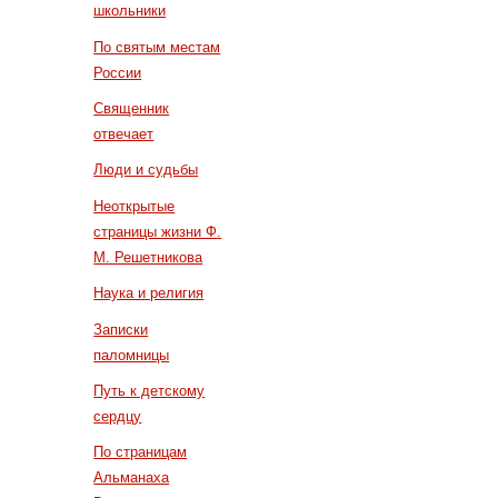
школьники
По святым местам
России
Священник
отвечает
Люди и судьбы
Неоткрытые
страницы жизни Ф.
М. Решетникова
Наука и религия
Записки
паломницы
Путь к детскому
сердцу
По страницам
Альманаха