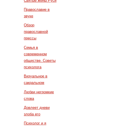
Святые жены Руси
Православие в
звуке
Обзор
православной
прессы
Семья в
современном
обществе. Советы
психолога
Визуальное в
сакральном
Любви негромкие
слова
Довлеет дневи
злоба его
Психолог и я