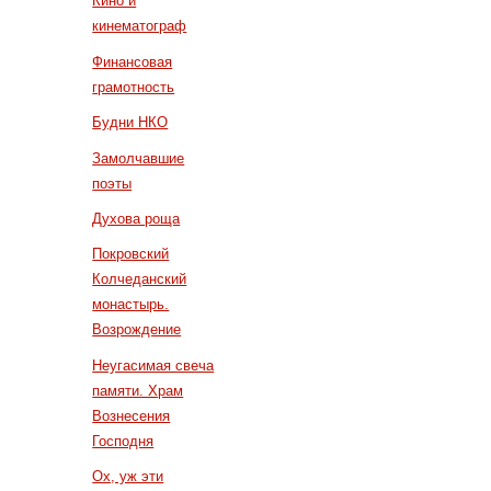
Кино и
кинематограф
Финансовая
грамотность
Будни НКО
Замолчавшие
поэты
Духова роща
Покровский
Колчеданский
монастырь.
Возрождение
Неугасимая свеча
памяти. Храм
Вознесения
Господня
Ох, уж эти