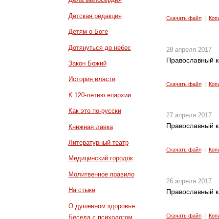
Детская редакция
Скачать файл
|
Коп
Детям о Боге
Дотянуться до небес
28 апреля 2017
Православный к
Закон Божий
История власти
Скачать файл
|
Коп
К 120-летию епархии
Как это по-русски
27 апреля 2017
Православный к
Книжная лавка
Литературный театр
Скачать файл
|
Коп
Медицинский городок
Молитвенное правило
26 апреля 2017
На стыке
Православный к
О душевном здоровье.
Скачать файл
|
Коп
Беседа с психологом