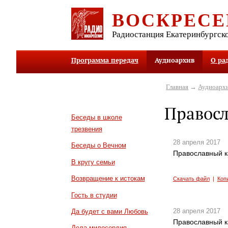
ВОСКРЕСЕ
Радиостанция Екатеринбургск
Программа передач
Аудиоархив
О ра
Главная
→
Аудиоарх
Правос
Беседы в школе
трезвения
28 апреля 2017
Беседы о Вечном
Православный к
В кругу семьи
Возвращение к истокам
Скачать файл
|
Коп
Гость в студии
28 апреля 2017
Да будет с вами Любовь
Православный к
Дела милосердия