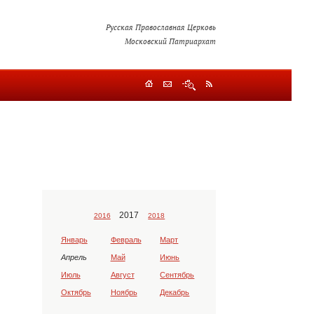
Русская Православная Церковь
Московский Патриархат
2017
2016
2018
Январь
Февраль
Март
Апрель
Май
Июнь
Июль
Август
Сентябрь
Октябрь
Ноябрь
Декабрь