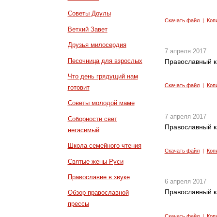
Советы Доулы
Скачать файл
|
Коп
Ветхий Завет
Друзья милосердия
7 апреля 2017
Песочница для взрослых
Православный к
Что день грядущий нам
Скачать файл
|
Коп
готовит
Советы молодой маме
7 апреля 2017
Соборности свет
Православный к
негасимый
Школа семейного чтения
Скачать файл
|
Коп
Святые жены Руси
Православие в звуке
6 апреля 2017
Православный к
Обзор православной
прессы
Скачать файл
|
Коп