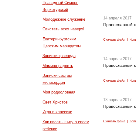
Праведный Симеон
Верхотурский
14 апреля 2017
Молодежное служение
Православный к
Свистать всех наверх!
Екатеринбургским
Скачать файл
|
Коп
Царским маршрутом
Записки краеведа
14 апреля 2017
Православный к
Мамина радость
Записки сестры
Скачать файл
|
Коп
милосердия
Моя родословная
13 апреля 2017
Свет Христов
Православный к
Игра в классики
Скачать файл
|
Коп
Как писать книгу о своем
ребенке