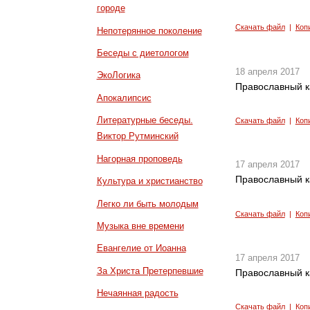
городе
Скачать файл
|
Коп
Непотерянное поколение
Беседы с диетологом
18 апреля 2017
ЭкоЛогика
Православный к
Апокалипсис
Литературные беседы.
Скачать файл
|
Коп
Виктор Рутминский
Нагорная проповедь
17 апреля 2017
Православный к
Культура и христианство
Легко ли быть молодым
Скачать файл
|
Коп
Музыка вне времени
Евангелие от Иоанна
17 апреля 2017
За Христа Претерпевшие
Православный к
Нечаянная радость
Скачать файл
|
Коп