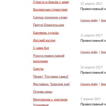
Страсти и борьба с ними
12 апреля 2017
Православный к
Воскресные странствия
Сердцу полезное слово
Скачать файл
|
Коп
Притчи Евангельские
Баловень судьбы
11 апреля 2017
Детский взгляд
Православный к
С нами Бог
Скачать файл
|
Коп
Радуга православной
молодежи
10 апреля 2017
Скауты
Православный к
Проект "Гостевая семья"
Фестиваль "Царские дни"
Скачать файл
|
Коп
Основы веры
7 апреля 2017
Медгородок с доктором
Православный к
Хлыновым