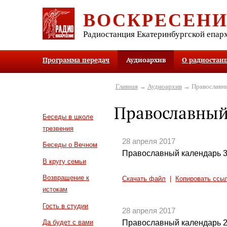
ВОСКРЕСЕН
Радиостанция Екатеринбургской епар
Программа передач
Аудиоархив
О радиостан
Главная
→
Аудиоархив
→ Православны
Православный
Беседы в школе
трезвения
28 апреля 2017
Беседы о Вечном
Православный календарь 3
В кругу семьи
Возвращение к
Скачать файл
|
Копировать ссы
истокам
Гость в студии
28 апреля 2017
Православный календарь 2
Да будет с вами