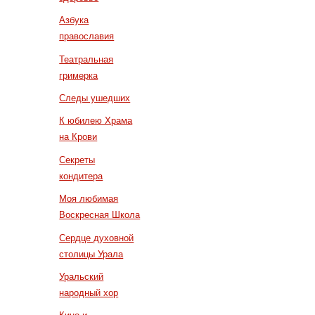
Азбука
православия
Театральная
гримерка
Следы ушедших
К юбилею Храма
на Крови
Секреты
кондитера
Моя любимая
Воскресная Школа
Сердце духовной
столицы Урала
Уральский
народный хор