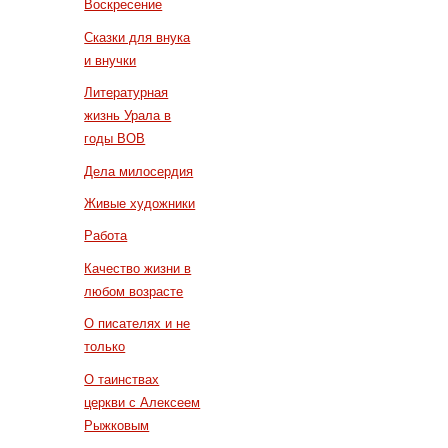
Воскресение
Сказки для внука
и внучки
Литературная
жизнь Урала в
годы ВОВ
Дела милосердия
Живые художники
Работа
Качество жизни в
любом возрасте
О писателях и не
только
О таинствах
церкви с Алексеем
Рыжковым