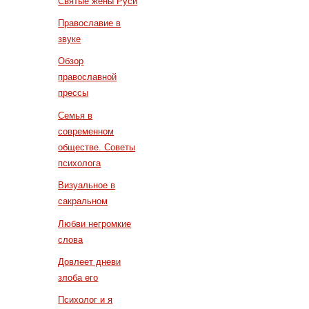
Святые жены Руси
Православие в
звуке
Обзор
православной
прессы
Семья в
современном
обществе. Советы
психолога
Визуальное в
сакральном
Любви негромкие
слова
Довлеет дневи
злоба его
Психолог и я