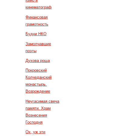
Кино и
кинематограф
Финансовая
грамотность
Будни НКО
Замолчавшие
поэты
Духова роща
Покровский
Колчеданский
монастырь.
Возрождение
Неугасимая свеча
памяти. Храм
Вознесения
Господня
Ох, уж эти