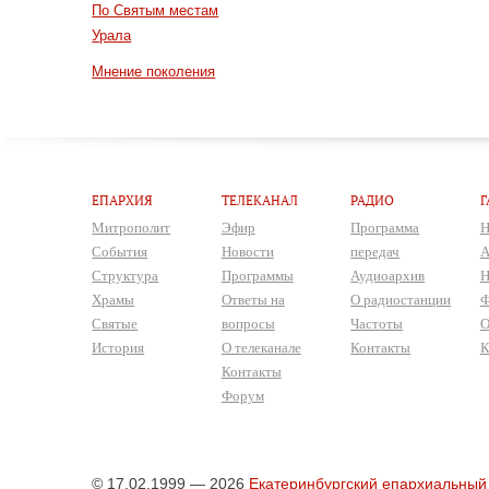
По Святым местам
Урала
Мнение поколения
ЕПАРХИЯ
ТЕЛЕКАНАЛ
РАДИО
Г
Митрополит
Эфир
Программа
Н
События
Новости
передач
А
Структура
Программы
Аудиоархив
Н
Храмы
Ответы на
О радиостанции
Ф
Святые
вопросы
Частоты
О
История
О телеканале
Контакты
К
Контакты
Форум
© 17.02.1999 — 2026
Екатеринбургский епархиальный