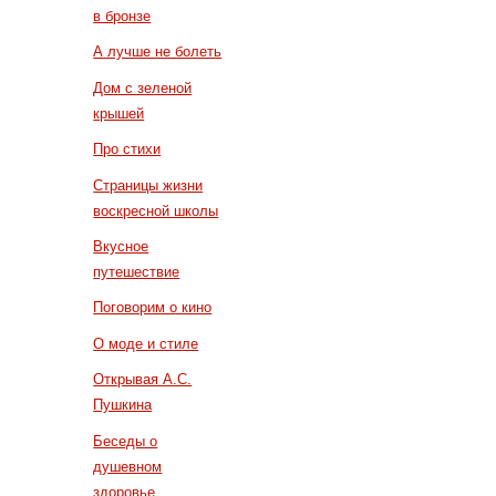
в бронзе
А лучше не болеть
Дом с зеленой
крышей
Про стихи
Страницы жизни
воскресной школы
Вкусное
путешествие
Поговорим о кино
О моде и стиле
Открывая А.С.
Пушкина
Беседы о
душевном
здоровье