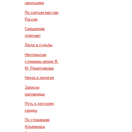
школьники
По святым местам
России
Священник
отвечает
Люди и судьбы
Неоткрытые
страницы жизни Ф.
М. Решетникова
Наука и религия
Записки
паломницы
Путь к детскому
сердцу
По страницам
Альманаха