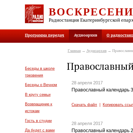
ВОСКРЕСЕН
Радиостанция Екатеринбургской епар
Программа передач
Аудиоархив
О радиостан
Главная
→
Аудиоархив
→ Православны
Православный
Беседы в школе
трезвения
28 апреля 2017
Беседы о Вечном
Православный календарь 3
В кругу семьи
Возвращение к
Скачать файл
|
Копировать ссы
истокам
Гость в студии
28 апреля 2017
Православный календарь 2
Да будет с вами