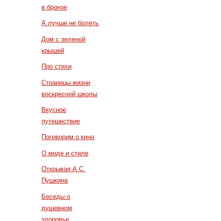
в бронзе
А лучше не болеть
Дом с зеленой
крышей
Про стихи
Страницы жизни
воскресной школы
Вкусное
путешествие
Поговорим о кино
О моде и стиле
Открывая А.С.
Пушкина
Беседы о
душевном
здоровье