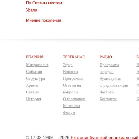
По Святым местам
Урала
Мнение поколения
ЕПАРХИЯ
ТЕЛЕКАНАЛ
РАДИО
Г
Митрополит
Эфир
Программа
Н
События
Новости
передач
А
Структура
Программы
Аудиоархив
Н
Храмы
Ответы на
О радиостанции
Ф
Святые
вопросы
Частоты
О
История
О телеканале
Контакты
К
Контакты
Форум
© 17.02.1999 — 2026
Екатеринбургский епархиальный