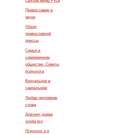
Святые жены Руси
Православие в
звуке
Обзор
православной
прессы
Семья в
современном
обществе. Советы
психолога
Визуальное в
сакральном
Любви негромкие
слова
Довлеет дневи
злоба его
Психолог и я