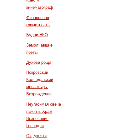
Кино и
кинематограф
Финансовая
грамотность
Будни НКО
Замолчавшие
поэты
Духова роща
Покровский
Колчеданский
монастырь.
Возрождение
Неугасимая свеча
памяти. Храм
Вознесения
Господня
Ох, уж эти