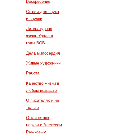
Воскресение
Сказки для внука
и внучки
Литературная
жизнь Урала в
годы ВОВ
Дела милосердия
Живые художники
Работа
Качество жизни в
любом возрасте
О писателях и не
только
О таинствах
церкви с Алексеем
Рыжковым