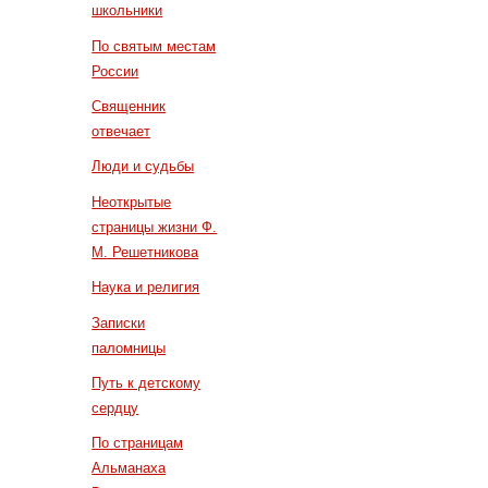
школьники
По святым местам
России
Священник
отвечает
Люди и судьбы
Неоткрытые
страницы жизни Ф.
М. Решетникова
Наука и религия
Записки
паломницы
Путь к детскому
сердцу
По страницам
Альманаха