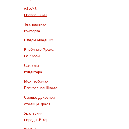
Азбука
православия
Театральная
гримерка
Следы ушедших
К юбилею Храма
на Крови
Секреты
кондитера
Моя любимая
Воскресная Школа
Сердце духовной
столицы Урала
Уральский
народный хор