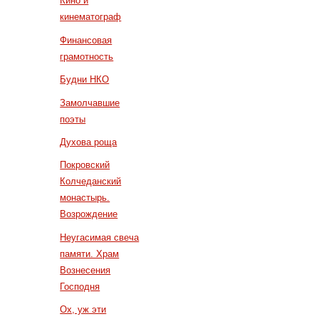
Кино и
кинематограф
Финансовая
грамотность
Будни НКО
Замолчавшие
поэты
Духова роща
Покровский
Колчеданский
монастырь.
Возрождение
Неугасимая свеча
памяти. Храм
Вознесения
Господня
Ох, уж эти