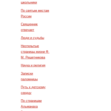
школьники
По святым местам
России
Священник
отвечает
Люди и судьбы
Неоткрытые
страницы жизни Ф.
М. Решетникова
Наука и религия
Записки
паломницы
Путь к детскому
сердцу
По страницам
Альманаха