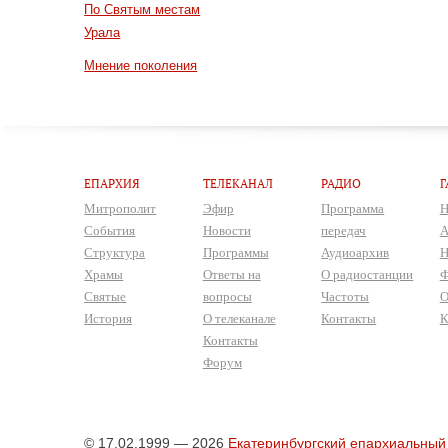
По Святым местам
Урала
Мнение поколения
ЕПАРХИЯ
ТЕЛЕКАНАЛ
РАДИО
Г
Митрополит
Эфир
Программа
Н
События
Новости
передач
А
Структура
Программы
Аудиоархив
Н
Храмы
Ответы на
О радиостанции
Ф
Святые
вопросы
Частоты
О
История
О телеканале
Контакты
К
Контакты
Форум
© 17.02.1999 — 2026
Екатеринбургский епархиальный