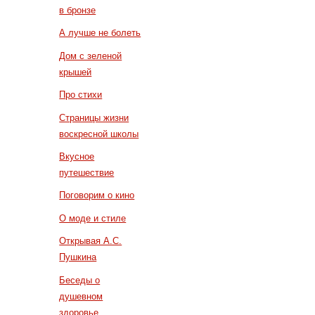
в бронзе
А лучше не болеть
Дом с зеленой
крышей
Про стихи
Страницы жизни
воскресной школы
Вкусное
путешествие
Поговорим о кино
О моде и стиле
Открывая А.С.
Пушкина
Беседы о
душевном
здоровье