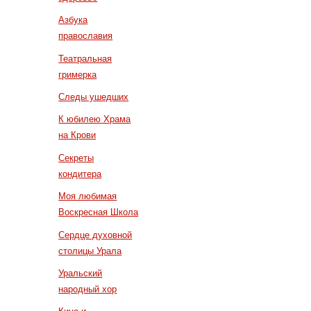
Азбука
православия
Театральная
гримерка
Следы ушедших
К юбилею Храма
на Крови
Секреты
кондитера
Моя любимая
Воскресная Школа
Сердце духовной
столицы Урала
Уральский
народный хор