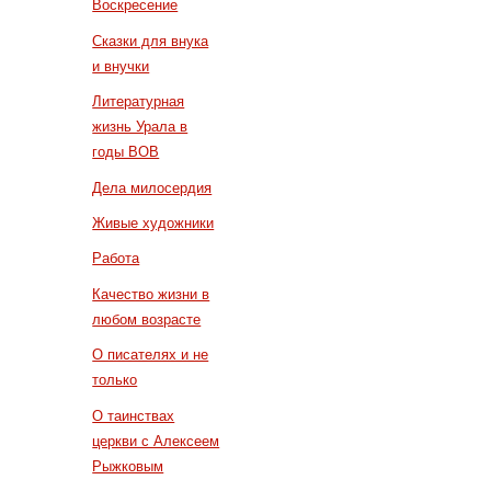
Воскресение
Сказки для внука
и внучки
Литературная
жизнь Урала в
годы ВОВ
Дела милосердия
Живые художники
Работа
Качество жизни в
любом возрасте
О писателях и не
только
О таинствах
церкви с Алексеем
Рыжковым