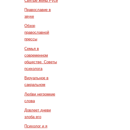
Святые жены Руси
Православие в
звуке
Обзор
православной
прессы
Семья в
современном
обществе. Советы
психолога
Визуальное в
сакральном
Любви негромкие
слова
Довлеет дневи
злоба его
Психолог и я