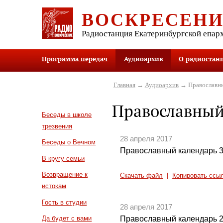
ВОСКРЕСЕН
Радиостанция Екатеринбургской епар
Программа передач
Аудиоархив
О радиостан
Главная
→
Аудиоархив
→ Православны
Православный
Беседы в школе
трезвения
28 апреля 2017
Беседы о Вечном
Православный календарь 3
В кругу семьи
Возвращение к
Скачать файл
|
Копировать ссы
истокам
Гость в студии
28 апреля 2017
Православный календарь 2
Да будет с вами