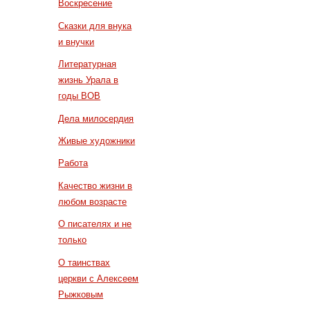
Воскресение
Сказки для внука
и внучки
Литературная
жизнь Урала в
годы ВОВ
Дела милосердия
Живые художники
Работа
Качество жизни в
любом возрасте
О писателях и не
только
О таинствах
церкви с Алексеем
Рыжковым