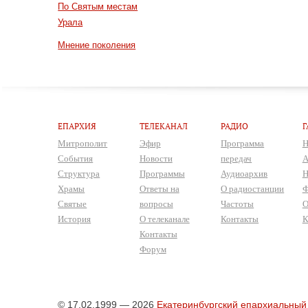
По Святым местам
Урала
Мнение поколения
ЕПАРХИЯ
ТЕЛЕКАНАЛ
РАДИО
Г
Митрополит
Эфир
Программа
Н
События
Новости
передач
А
Структура
Программы
Аудиоархив
Н
Храмы
Ответы на
О радиостанции
Ф
Святые
вопросы
Частоты
О
История
О телеканале
Контакты
К
Контакты
Форум
© 17.02.1999 — 2026
Екатеринбургский епархиальный