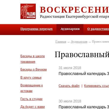
ВОСКРЕСЕН
Радиостанция Екатеринбургской епар
Программа передач
Аудиоархив
О радиостан
Главная
→
Аудиоархив
→ Православны
Православный
Беседы в школе
трезвения
31 июля 2018
Беседы о Вечном
Православный календарь 3
В кругу семьи
Возвращение к
Скачать файл
|
Копировать ссы
истокам
Гость в студии
30 июля 2018
Православный календарь 3
Да будет с вами