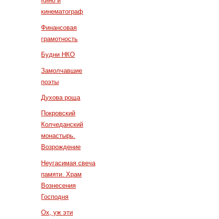
Кино и
кинематограф
Финансовая
грамотность
Будни НКО
Замолчавшие
поэты
Духова роща
Покровский
Колчеданский
монастырь.
Возрождение
Неугасимая свеча
памяти. Храм
Вознесения
Господня
Ох, уж эти