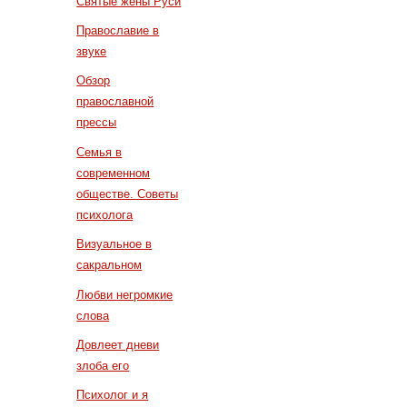
Святые жены Руси
Православие в
звуке
Обзор
православной
прессы
Семья в
современном
обществе. Советы
психолога
Визуальное в
сакральном
Любви негромкие
слова
Довлеет дневи
злоба его
Психолог и я