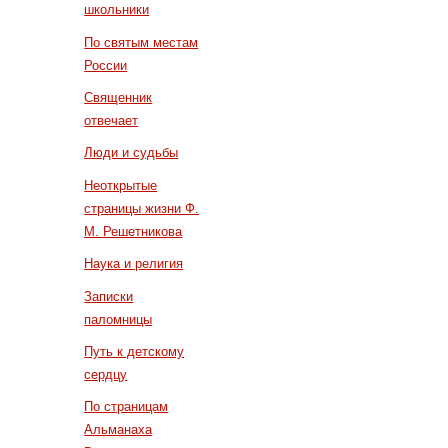
школьники
По святым местам
России
Священник
отвечает
Люди и судьбы
Неоткрытые
страницы жизни Ф.
М. Решетникова
Наука и религия
Записки
паломницы
Путь к детскому
сердцу
По страницам
Альманаха