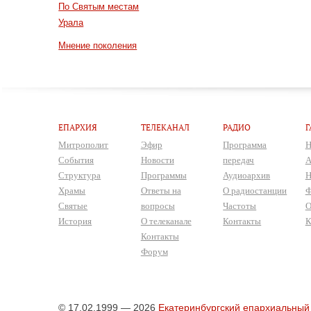
По Святым местам
Урала
Мнение поколения
ЕПАРХИЯ
ТЕЛЕКАНАЛ
РАДИО
Г
Митрополит
Эфир
Программа
Н
События
Новости
передач
А
Структура
Программы
Аудиоархив
Н
Храмы
Ответы на
О радиостанции
Ф
Святые
вопросы
Частоты
О
История
О телеканале
Контакты
К
Контакты
Форум
© 17.02.1999 — 2026
Екатеринбургский епархиальный