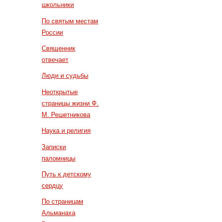
школьники
По святым местам
России
Священник
отвечает
Люди и судьбы
Неоткрытые
страницы жизни Ф.
М. Решетникова
Наука и религия
Записки
паломницы
Путь к детскому
сердцу
По страницам
Альманаха