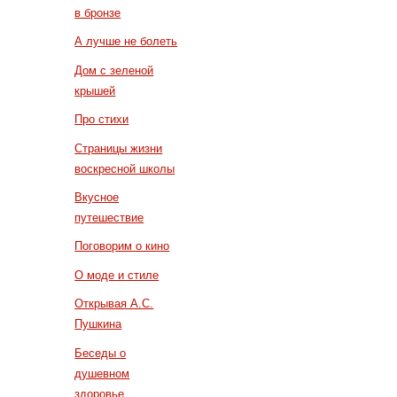
в бронзе
А лучше не болеть
Дом с зеленой
крышей
Про стихи
Страницы жизни
воскресной школы
Вкусное
путешествие
Поговорим о кино
О моде и стиле
Открывая А.С.
Пушкина
Беседы о
душевном
здоровье