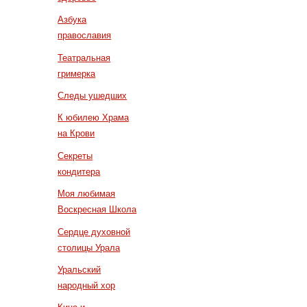
Азбука
православия
Театральная
гримерка
Следы ушедших
К юбилею Храма
на Крови
Секреты
кондитера
Моя любимая
Воскресная Школа
Сердце духовной
столицы Урала
Уральский
народный хор