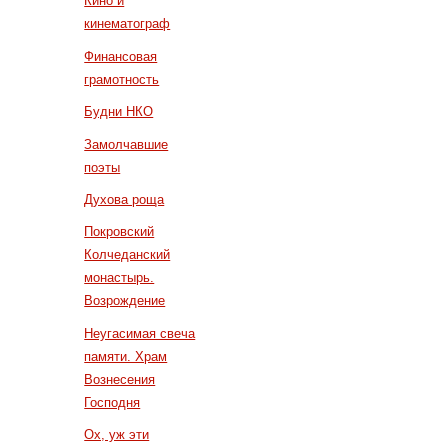
Кино и
кинематограф
Финансовая
грамотность
Будни НКО
Замолчавшие
поэты
Духова роща
Покровский
Колчеданский
монастырь.
Возрождение
Неугасимая свеча
памяти. Храм
Вознесения
Господня
Ох, уж эти