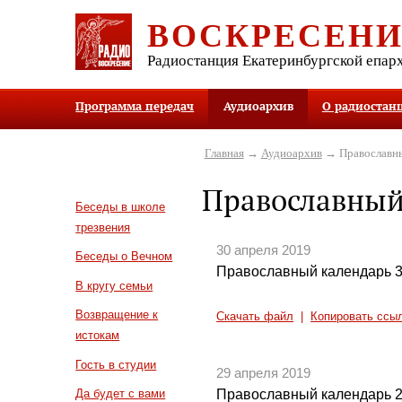
ВОСКРЕСЕН
Радиостанция Екатеринбургской епар
Программа передач
Аудиоархив
О радиостан
Главная
→
Аудиоархив
→ Православны
Православный
Беседы в школе
трезвения
30 апреля 2019
Беседы о Вечном
Православный календарь 3
В кругу семьи
Возвращение к
Скачать файл
|
Копировать ссы
истокам
Гость в студии
29 апреля 2019
Православный календарь 2
Да будет с вами