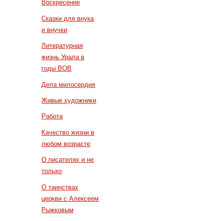
Воскресение
Сказки для внука
и внучки
Литературная
жизнь Урала в
годы ВОВ
Дела милосердия
Живые художники
Работа
Качество жизни в
любом возрасте
О писателях и не
только
О таинствах
церкви с Алексеем
Рыжковым