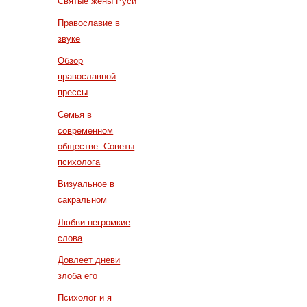
Святые жены Руси
Православие в
звуке
Обзор
православной
прессы
Семья в
современном
обществе. Советы
психолога
Визуальное в
сакральном
Любви негромкие
слова
Довлеет дневи
злоба его
Психолог и я