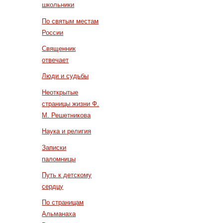
школьники
По святым местам
России
Священник
отвечает
Люди и судьбы
Неоткрытые
страницы жизни Ф.
М. Решетникова
Наука и религия
Записки
паломницы
Путь к детскому
сердцу
По страницам
Альманаха