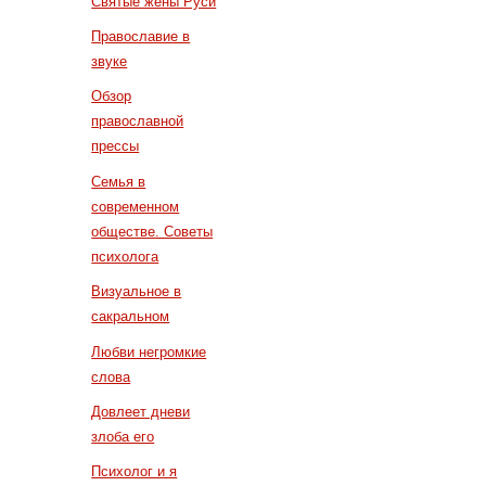
Святые жены Руси
Православие в
звуке
Обзор
православной
прессы
Семья в
современном
обществе. Советы
психолога
Визуальное в
сакральном
Любви негромкие
слова
Довлеет дневи
злоба его
Психолог и я