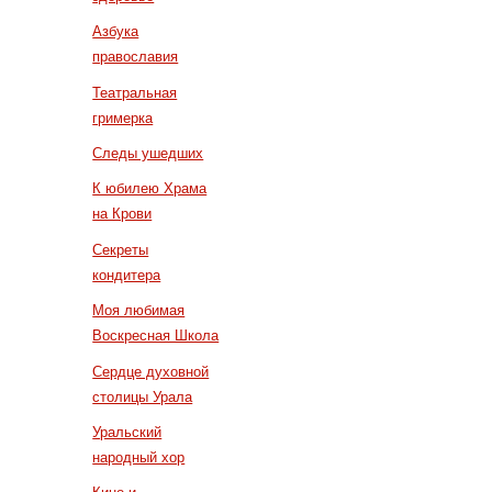
Азбука
православия
Театральная
гримерка
Следы ушедших
К юбилею Храма
на Крови
Секреты
кондитера
Моя любимая
Воскресная Школа
Сердце духовной
столицы Урала
Уральский
народный хор