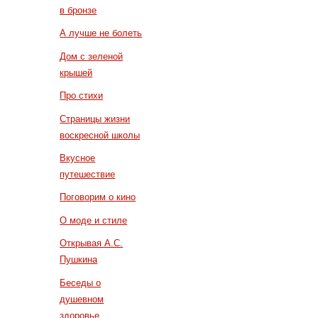
в бронзе
А лучше не болеть
Дом с зеленой
крышей
Про стихи
Страницы жизни
воскресной школы
Вкусное
путешествие
Поговорим о кино
О моде и стиле
Открывая А.С.
Пушкина
Беседы о
душевном
здоровье