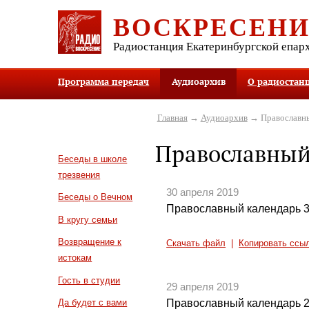
ВОСКРЕСЕН
Радиостанция Екатеринбургской епар
Программа передач
Аудиоархив
О радиостан
Главная
→
Аудиоархив
→ Православны
Православный
Беседы в школе
трезвения
30 апреля 2019
Беседы о Вечном
Православный календарь 3
В кругу семьи
Возвращение к
Скачать файл
|
Копировать ссы
истокам
Гость в студии
29 апреля 2019
Православный календарь 2
Да будет с вами