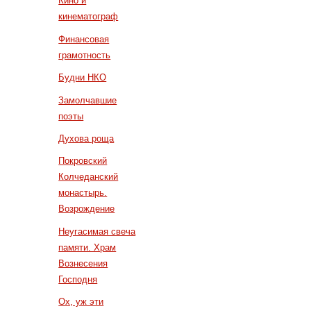
Кино и
кинематограф
Финансовая
грамотность
Будни НКО
Замолчавшие
поэты
Духова роща
Покровский
Колчеданский
монастырь.
Возрождение
Неугасимая свеча
памяти. Храм
Вознесения
Господня
Ох, уж эти