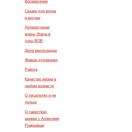
Воскресение
Сказки для внука
и внучки
Литературная
жизнь Урала в
годы ВОВ
Дела милосердия
Живые художники
Работа
Качество жизни в
любом возрасте
О писателях и не
только
О таинствах
церкви с Алексеем
Рыжковым