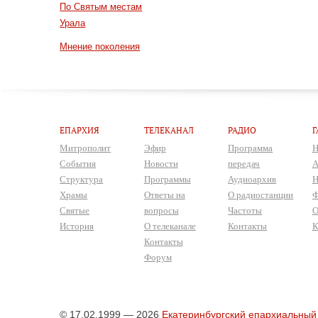
По Святым местам
Урала
Мнение поколения
ЕПАРХИЯ
ТЕЛЕКАНАЛ
РАДИО
Г
Митрополит
Эфир
Программа
Н
События
Новости
передач
А
Структура
Программы
Аудиоархив
Н
Храмы
Ответы на
О радиостанции
Ф
Святые
вопросы
Частоты
О
История
О телеканале
Контакты
К
Контакты
Форум
© 17.02.1999 — 2026
Екатеринбургский епархиальный