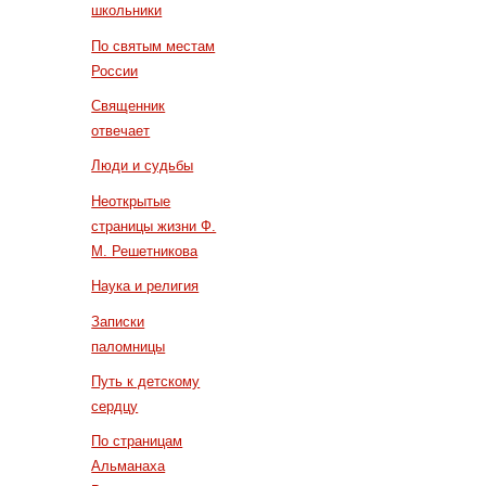
школьники
По святым местам
России
Священник
отвечает
Люди и судьбы
Неоткрытые
страницы жизни Ф.
М. Решетникова
Наука и религия
Записки
паломницы
Путь к детскому
сердцу
По страницам
Альманаха