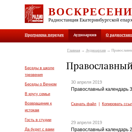
ВОСКРЕСЕН
Радиостанция Екатеринбургской епар
Программа передач
Аудиоархив
О радиостан
Главная
→
Аудиоархив
→ Православны
Православный
Беседы в школе
трезвения
30 апреля 2019
Беседы о Вечном
Православный календарь 3
В кругу семьи
Возвращение к
Скачать файл
|
Копировать ссы
истокам
Гость в студии
29 апреля 2019
Православный календарь 2
Да будет с вами