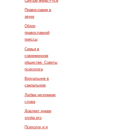
Святые жены Руси
Православие в
звуке
Обзор
православной
прессы
Семья в
современном
обществе. Советы
психолога
Визуальное в
сакральном
Любви негромкие
слова
Довлеет дневи
злоба его
Психолог и я