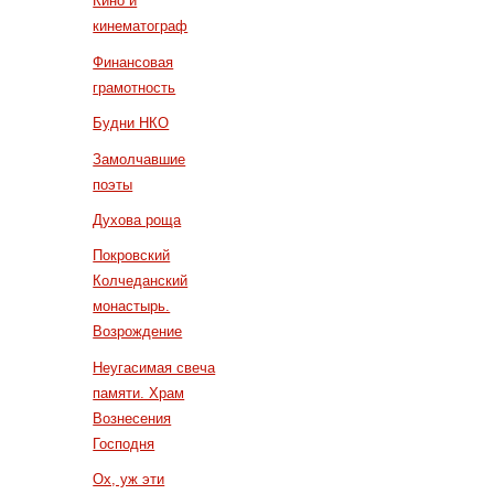
Кино и
кинематограф
Финансовая
грамотность
Будни НКО
Замолчавшие
поэты
Духова роща
Покровский
Колчеданский
монастырь.
Возрождение
Неугасимая свеча
памяти. Храм
Вознесения
Господня
Ох, уж эти