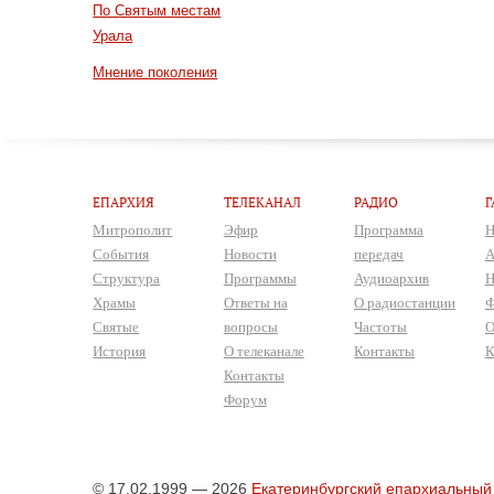
По Святым местам
Урала
Мнение поколения
ЕПАРХИЯ
ТЕЛЕКАНАЛ
РАДИО
Г
Митрополит
Эфир
Программа
Н
События
Новости
передач
А
Структура
Программы
Аудиоархив
Н
Храмы
Ответы на
О радиостанции
Ф
Святые
вопросы
Частоты
О
История
О телеканале
Контакты
К
Контакты
Форум
© 17.02.1999 — 2026
Екатеринбургский епархиальный