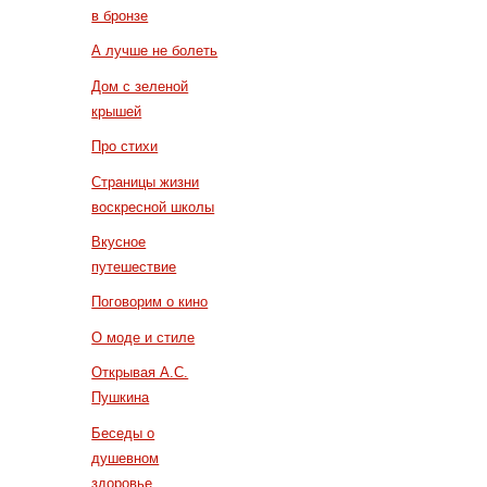
в бронзе
А лучше не болеть
Дом с зеленой
крышей
Про стихи
Страницы жизни
воскресной школы
Вкусное
путешествие
Поговорим о кино
О моде и стиле
Открывая А.С.
Пушкина
Беседы о
душевном
здоровье