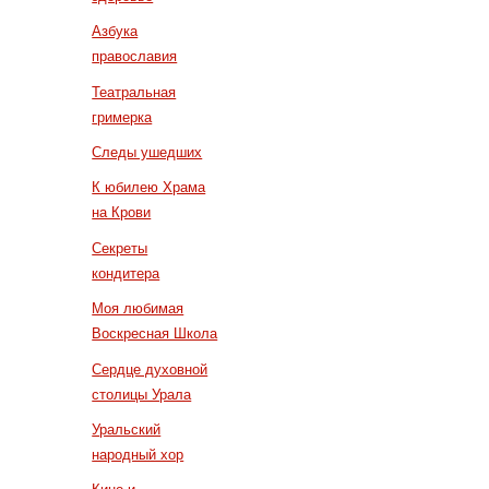
Азбука
православия
Театральная
гримерка
Следы ушедших
К юбилею Храма
на Крови
Секреты
кондитера
Моя любимая
Воскресная Школа
Сердце духовной
столицы Урала
Уральский
народный хор