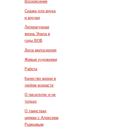
Воскресение
Сказки для внука
и внучки
Литературная
жизнь Урала в
годы ВОВ
Дела милосердия
Живые художники
Работа
Качество жизни в
любом возрасте
О писателях и не
только
О таинствах
церкви с Алексеем
Рыжковым