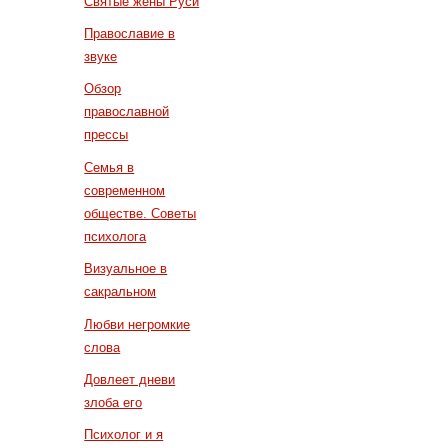
Святые жены Руси
Православие в
звуке
Обзор
православной
прессы
Семья в
современном
обществе. Советы
психолога
Визуальное в
сакральном
Любви негромкие
слова
Довлеет дневи
злоба его
Психолог и я