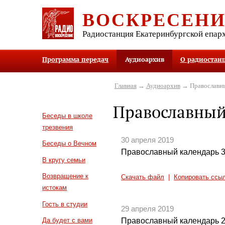
ВОСКРЕСЕН
Радиостанция Екатеринбургской епар
Программа передач
Аудиоархив
О радиостан
Главная
→
Аудиоархив
→ Православны
Православный
Беседы в школе
трезвения
30 апреля 2019
Беседы о Вечном
Православный календарь 3
В кругу семьи
Возвращение к
Скачать файл
|
Копировать ссы
истокам
Гость в студии
29 апреля 2019
Православный календарь 2
Да будет с вами