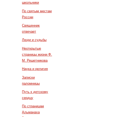
школьники
По святым местам
России
Священник
отвечает
Люди и судьбы
Неоткрытые
страницы жизни Ф.
М. Решетникова
Наука и религия
Записки
паломницы
Путь к детскому
сердцу
По страницам
Альманаха