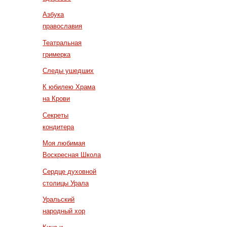
Азбука
православия
Театральная
гримерка
Следы ушедших
К юбилею Храма
на Крови
Секреты
кондитера
Моя любимая
Воскресная Школа
Сердце духовной
столицы Урала
Уральский
народный хор