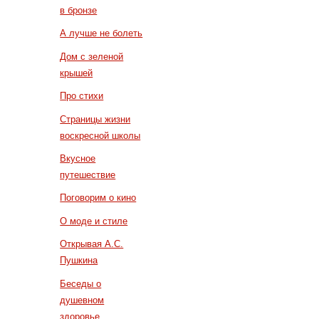
в бронзе
А лучше не болеть
Дом с зеленой
крышей
Про стихи
Страницы жизни
воскресной школы
Вкусное
путешествие
Поговорим о кино
О моде и стиле
Открывая А.С.
Пушкина
Беседы о
душевном
здоровье