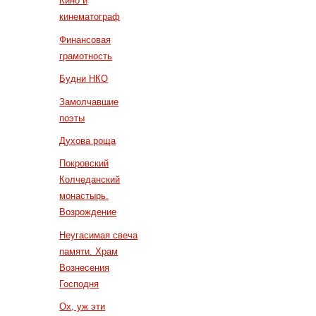
Кино и
кинематограф
Финансовая
грамотность
Будни НКО
Замолчавшие
поэты
Духова роща
Покровский
Колчеданский
монастырь.
Возрождение
Неугасимая свеча
памяти. Храм
Вознесения
Господня
Ох, уж эти