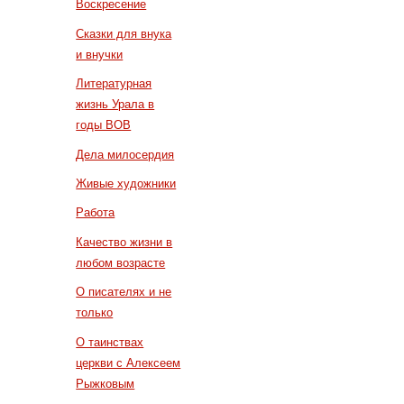
Воскресение
Сказки для внука
и внучки
Литературная
жизнь Урала в
годы ВОВ
Дела милосердия
Живые художники
Работа
Качество жизни в
любом возрасте
О писателях и не
только
О таинствах
церкви с Алексеем
Рыжковым