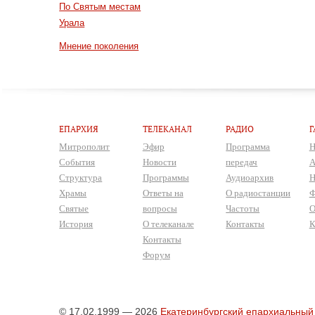
По Святым местам
Урала
Мнение поколения
ЕПАРХИЯ
ТЕЛЕКАНАЛ
РАДИО
Г
Митрополит
Эфир
Программа
Н
События
Новости
передач
А
Структура
Программы
Аудиоархив
Н
Храмы
Ответы на
О радиостанции
Ф
Святые
вопросы
Частоты
О
История
О телеканале
Контакты
К
Контакты
Форум
© 17.02.1999 — 2026
Екатеринбургский епархиальный