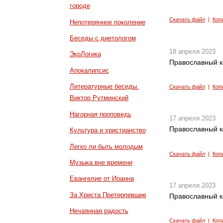
городе
Скачать файл
|
Коп
Непотерянное поколение
Беседы с диетологом
18 апреля 2023
ЭкоЛогика
Православный к
Апокалипсис
Литературные беседы.
Скачать файл
|
Коп
Виктор Рутминский
Нагорная проповедь
17 апреля 2023
Православный к
Культура и христианство
Легко ли быть молодым
Скачать файл
|
Коп
Музыка вне времени
Евангелие от Иоанна
17 апреля 2023
За Христа Претерпевшие
Православный к
Нечаянная радость
Скачать файл
|
Коп