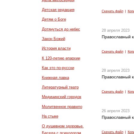
Детская редакция
Скачать файл
|
Коп
Детям о Боге
Дотянуться до небес
28 апреля 2023
Православный к
Закон Божий
История власти
Скачать файл
|
Коп
К 120-летию епархии
Как это по-русски
28 апреля 2023
Православный к
Книжная лавка
Литературный театр
Скачать файл
|
Коп
Медицинский городок
Молитвенное правило
26 апреля 2023
На стыке
Православный к
О душевном здоровье.
Скачать файл
|
Коп
Беседа с психологом