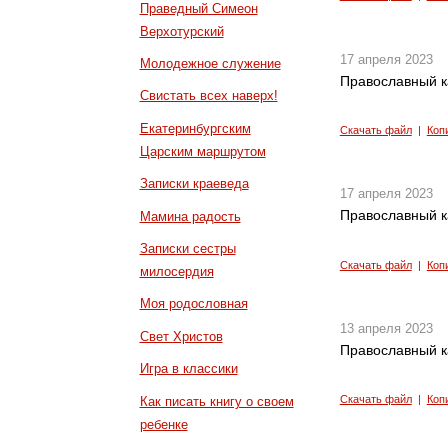
Праведный Симеон
Верхотурский
17 апреля 2023
Молодежное служение
Православный к
Свистать всех наверх!
Екатеринбургским
Скачать файл
|
Коп
Царским маршрутом
Записки краеведа
17 апреля 2023
Православный к
Мамина радость
Записки сестры
Скачать файл
|
Коп
милосердия
Моя родословная
13 апреля 2023
Свет Христов
Православный к
Игра в классики
Скачать файл
|
Коп
Как писать книгу о своем
ребенке