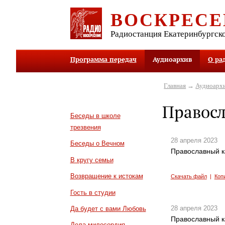
ВОСКРЕСЕ
Радиостанция Екатеринбургск
Программа передач
Аудиоархив
О ра
Главная
→
Аудиоарх
Правос
Беседы в школе
трезвения
28 апреля 2023
Беседы о Вечном
Православный к
В кругу семьи
Возвращение к истокам
Скачать файл
|
Коп
Гость в студии
28 апреля 2023
Да будет с вами Любовь
Православный к
Дела милосердия