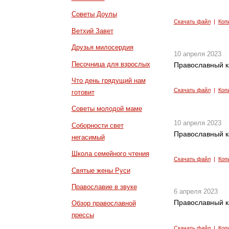
Советы Доулы
Скачать файл
|
Коп
Ветхий Завет
Друзья милосердия
10 апреля 2023
Песочница для взрослых
Православный к
Что день грядущий нам
Скачать файл
|
Коп
готовит
Советы молодой маме
10 апреля 2023
Соборности свет
Православный к
негасимый
Школа семейного чтения
Скачать файл
|
Коп
Святые жены Руси
Православие в звуке
6 апреля 2023
Православный к
Обзор православной
прессы
Скачать файл
|
Коп