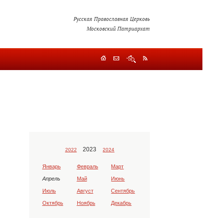
Русская Православная Церковь
Московский Патриархат
2023
2022
2024
Январь
Февраль
Март
Апрель
Май
Июнь
Июль
Август
Сентябрь
Октябрь
Ноябрь
Декабрь