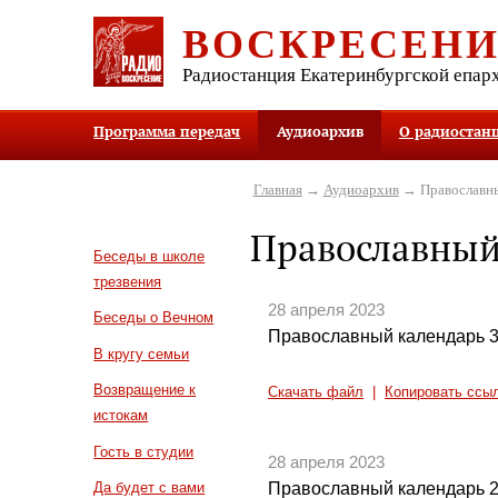
ВОСКРЕСЕН
Радиостанция Екатеринбургской епар
Программа передач
Аудиоархив
О радиостан
Главная
→
Аудиоархив
→ Православны
Православный
Беседы в школе
трезвения
28 апреля 2023
Беседы о Вечном
Православный календарь 3
В кругу семьи
Возвращение к
Скачать файл
|
Копировать ссы
истокам
Гость в студии
28 апреля 2023
Православный календарь 2
Да будет с вами