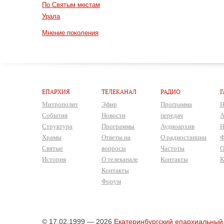
По Святым местам
Урала
Мнение поколения
ЕПАРХИЯ
ТЕЛЕКАНАЛ
РАДИО
Г
Митрополит
Эфир
Программа
Н
События
Новости
передач
А
Структура
Программы
Аудиоархив
Н
Храмы
Ответы на
О радиостанции
Ф
Святые
вопросы
Частоты
О
История
О телеканале
Контакты
К
Контакты
Форум
© 17.02.1999 — 2026
Екатеринбургский епархиальный