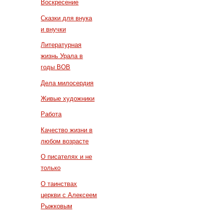
Воскресение
Сказки для внука
и внучки
Литературная
жизнь Урала в
годы ВОВ
Дела милосердия
Живые художники
Работа
Качество жизни в
любом возрасте
О писателях и не
только
О таинствах
церкви с Алексеем
Рыжковым