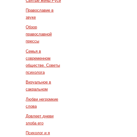
Святые жены Руси
Православие в
звуке
Обзор
православной
прессы
Семья в
современном
обществе. Советы
психолога
Визуальное в
сакральном
Любви негромкие
слова
Довлеет дневи
злоба его
Психолог и я