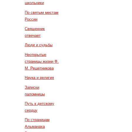
школьники
По святым местам
России
Священник
отвечает
Люди и судьбы
Неоткрытые
страницы жизни Ф.
М. Решетникова
Наука и религия
Записки
паломницы
Путь к детскому
сердцу
По страницам
Альманаха