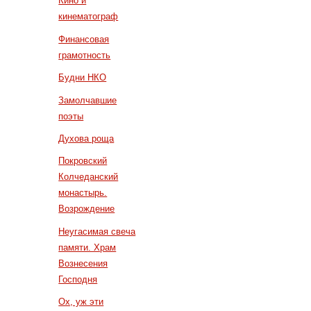
Кино и
кинематограф
Финансовая
грамотность
Будни НКО
Замолчавшие
поэты
Духова роща
Покровский
Колчеданский
монастырь.
Возрождение
Неугасимая свеча
памяти. Храм
Вознесения
Господня
Ох, уж эти