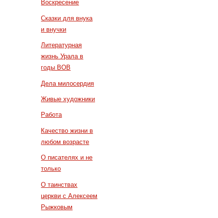
Воскресение
Сказки для внука
и внучки
Литературная
жизнь Урала в
годы ВОВ
Дела милосердия
Живые художники
Работа
Качество жизни в
любом возрасте
О писателях и не
только
О таинствах
церкви с Алексеем
Рыжковым