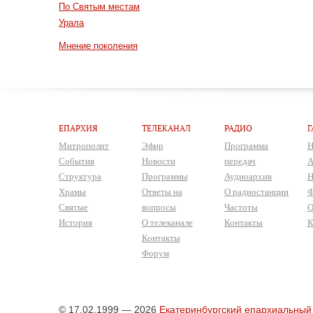
По Святым местам
Урала
Мнение поколения
ЕПАРХИЯ
ТЕЛЕКАНАЛ
РАДИО
Г
Митрополит
Эфир
Программа
Н
События
Новости
передач
А
Структура
Программы
Аудиоархив
Н
Храмы
Ответы на
О радиостанции
Ф
Святые
вопросы
Частоты
О
История
О телеканале
Контакты
К
Контакты
Форум
© 17.02.1999 — 2026
Екатеринбургский епархиальный