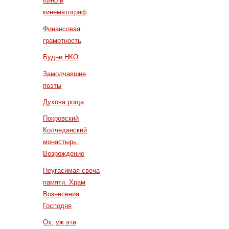
Кино и
кинематограф
Финансовая
грамотность
Будни НКО
Замолчавшие
поэты
Духова роща
Покровский
Колчеданский
монастырь.
Возрождение
Неугасимая свеча
памяти. Храм
Вознесения
Господня
Ох, уж эти