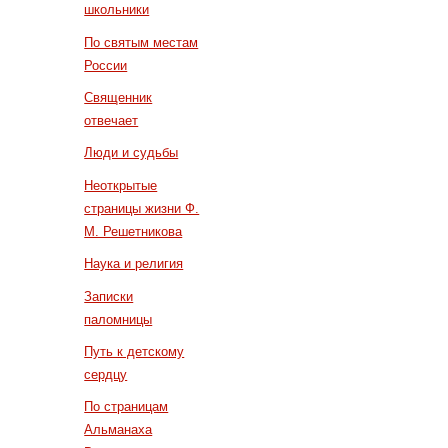
школьники
По святым местам
России
Священник
отвечает
Люди и судьбы
Неоткрытые
страницы жизни Ф.
М. Решетникова
Наука и религия
Записки
паломницы
Путь к детскому
сердцу
По страницам
Альманаха