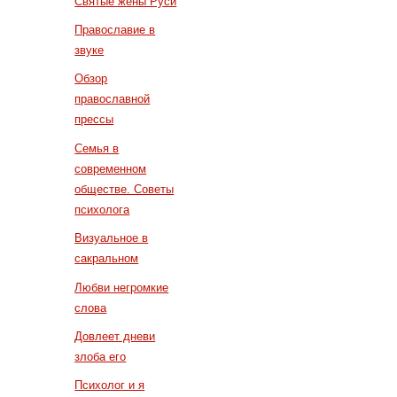
Святые жены Руси
Православие в
звуке
Обзор
православной
прессы
Семья в
современном
обществе. Советы
психолога
Визуальное в
сакральном
Любви негромкие
слова
Довлеет дневи
злоба его
Психолог и я