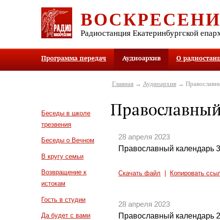
ВОСКРЕСЕН
Радиостанция Екатеринбургской епар
Программа передач
Аудиоархив
О радиостан
Главная
→
Аудиоархив
→ Православны
Православный
Беседы в школе
трезвения
28 апреля 2023
Беседы о Вечном
Православный календарь 3
В кругу семьи
Возвращение к
Скачать файл
|
Копировать ссы
истокам
Гость в студии
28 апреля 2023
Православный календарь 2
Да будет с вами