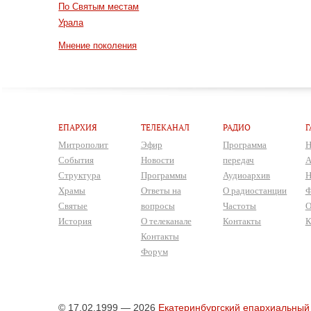
По Святым местам
Урала
Мнение поколения
ЕПАРХИЯ
ТЕЛЕКАНАЛ
РАДИО
Г
Митрополит
Эфир
Программа
Н
События
Новости
передач
А
Структура
Программы
Аудиоархив
Н
Храмы
Ответы на
О радиостанции
Ф
Святые
вопросы
Частоты
О
История
О телеканале
Контакты
К
Контакты
Форум
© 17.02.1999 — 2026
Екатеринбургский епархиальный