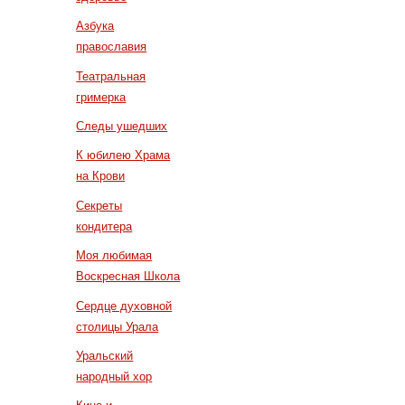
Азбука
православия
Театральная
гримерка
Следы ушедших
К юбилею Храма
на Крови
Секреты
кондитера
Моя любимая
Воскресная Школа
Сердце духовной
столицы Урала
Уральский
народный хор