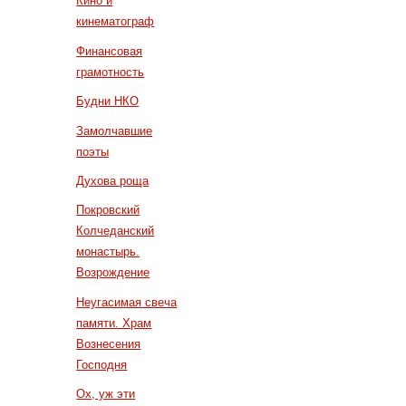
Кино и
кинематограф
Финансовая
грамотность
Будни НКО
Замолчавшие
поэты
Духова роща
Покровский
Колчеданский
монастырь.
Возрождение
Неугасимая свеча
памяти. Храм
Вознесения
Господня
Ох, уж эти