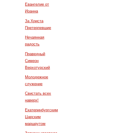
Евангелие от
Иоанна
За Христа
Претерпевшие
Нечаянная
радость
Праведный
Симеон
Верхотурский
Молодежное
служение
Свистать всех
наверх!
Екатеринбургским
Царским
маршрутом