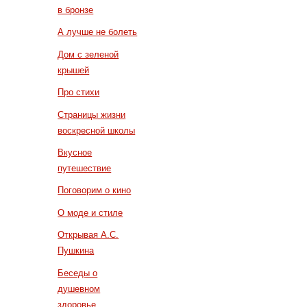
в бронзе
А лучше не болеть
Дом с зеленой
крышей
Про стихи
Страницы жизни
воскресной школы
Вкусное
путешествие
Поговорим о кино
О моде и стиле
Открывая А.С.
Пушкина
Беседы о
душевном
здоровье