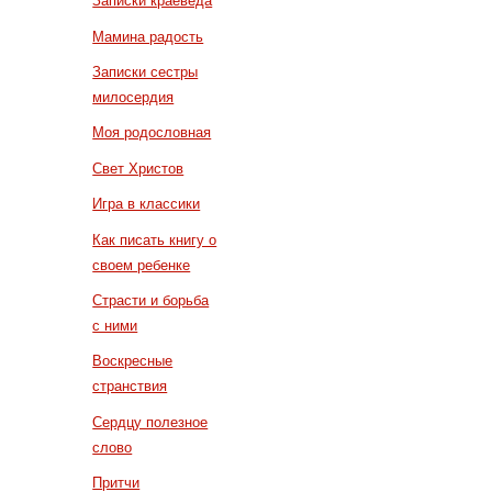
Записки краеведа
Мамина радость
Записки сестры
милосердия
Моя родословная
Свет Христов
Игра в классики
Как писать книгу о
своем ребенке
Страсти и борьба
с ними
Воскресные
странствия
Сердцу полезное
слово
Притчи