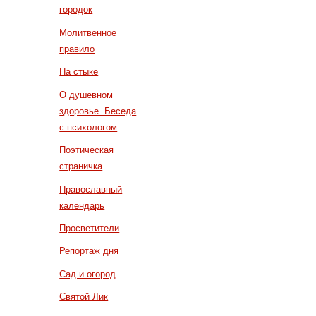
городок
Молитвенное
правило
На стыке
О душевном
здоровье. Беседа
с психологом
Поэтическая
страничка
Православный
календарь
Просветители
Репортаж дня
Сад и огород
Святой Лик