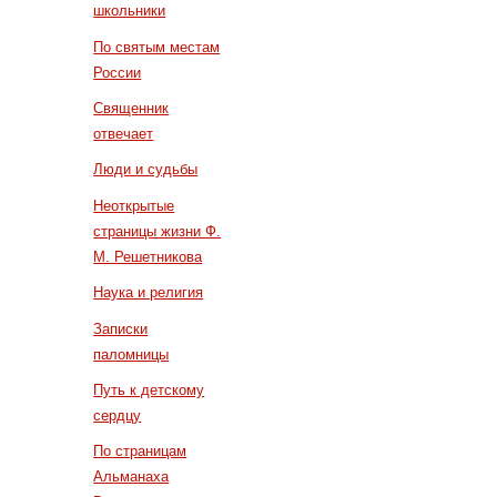
школьники
По святым местам
России
Священник
отвечает
Люди и судьбы
Неоткрытые
страницы жизни Ф.
М. Решетникова
Наука и религия
Записки
паломницы
Путь к детскому
сердцу
По страницам
Альманаха