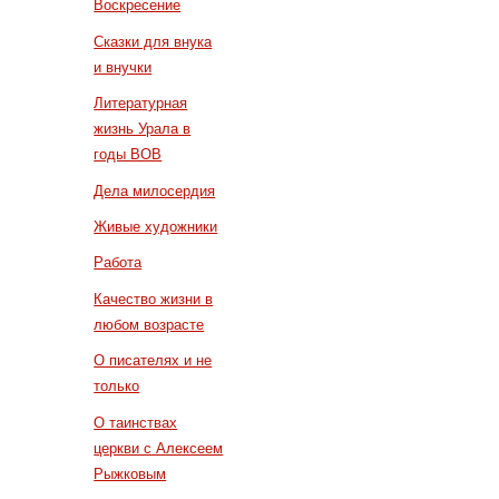
Воскресение
Сказки для внука
и внучки
Литературная
жизнь Урала в
годы ВОВ
Дела милосердия
Живые художники
Работа
Качество жизни в
любом возрасте
О писателях и не
только
О таинствах
церкви с Алексеем
Рыжковым