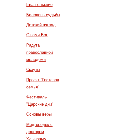
Евангельские
Баловень судьбы
Детский взгляд
С нами Бог
Радуга
православной
молодежи
Скауты
Проект "Гостевая
семья"
Фестиваль
"Царские дни"
Основы веры
Медгородок с
доктором
Хлыновым