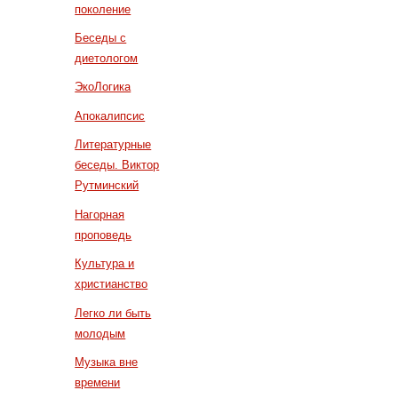
поколение
Беседы с
диетологом
ЭкоЛогика
Апокалипсис
Литературные
беседы. Виктор
Рутминский
Нагорная
проповедь
Культура и
христианство
Легко ли быть
молодым
Музыка вне
времени