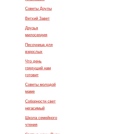
Советы Доулы
Ветхий Завет
Друзья
милосердия
Песочница для
взрослых
Что день
грядущий нам
готовит
Советы молодой
маме
Соборности свет
негасимый
Школа семейного
чтения