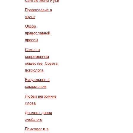
Святые жены Руси
Православие в
звуке
Обзор
православной
прессы
Семья в
современном
обществе. Советы
психолога
Визуальное в
сакральном
Любви негромкие
слова
Довлеет дневи
злоба его
Психолог и я