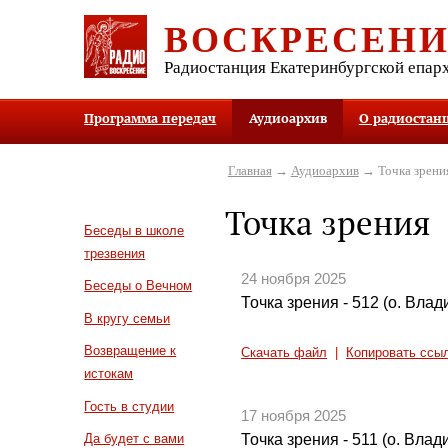
ВОСКРЕСЕН
Радиостанция Екатеринбургской епар
Программа передач
Аудиоархив
О радиостан
Главная
→
Аудиоархив
→ Точка зрени
Точка зрения
Беседы в школе
трезвения
24 ноября 2025
Беседы о Вечном
Точка зрения - 512 (о. Вла
В кругу семьи
Возвращение к
Скачать файл
|
Копировать ссы
истокам
Гость в студии
17 ноября 2025
Точка зрения - 511 (о. Вла
Да будет с вами