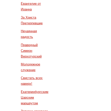
Евангелие от
Иоанна
За Христа
Претерпевшие
Нечаянная
радость
Праведный
Симеон
Верхотурский
Молодежное
служение
Свистать всех
наверх!
Екатеринбургским
Царским
маршрутом