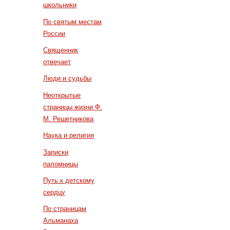
школьники
По святым местам
России
Священник
отвечает
Люди и судьбы
Неоткрытые
страницы жизни Ф.
М. Решетникова
Наука и религия
Записки
паломницы
Путь к детскому
сердцу
По страницам
Альманаха