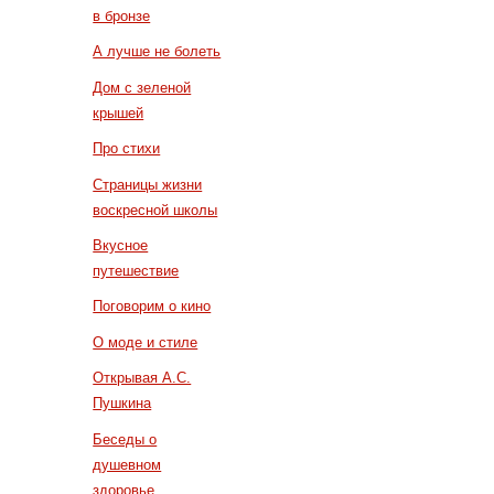
в бронзе
А лучше не болеть
Дом с зеленой
крышей
Про стихи
Страницы жизни
воскресной школы
Вкусное
путешествие
Поговорим о кино
О моде и стиле
Открывая А.С.
Пушкина
Беседы о
душевном
здоровье