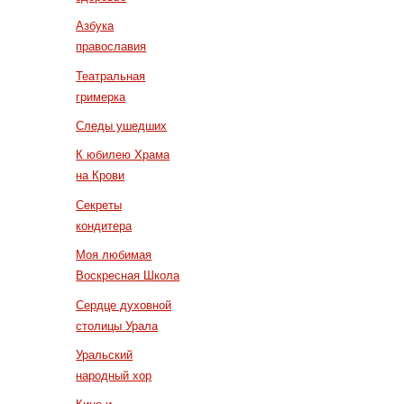
Азбука
православия
Театральная
гримерка
Следы ушедших
К юбилею Храма
на Крови
Секреты
кондитера
Моя любимая
Воскресная Школа
Сердце духовной
столицы Урала
Уральский
народный хор