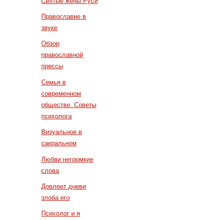
Святые жены Руси
Православие в
звуке
Обзор
православной
прессы
Семья в
современном
обществе. Советы
психолога
Визуальное в
сакральном
Любви негромкие
слова
Довлеет дневи
злоба его
Психолог и я