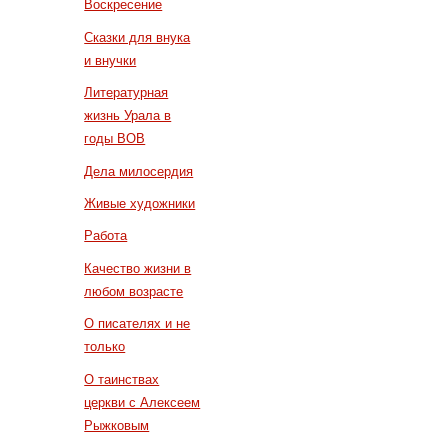
Воскресение
Сказки для внука
и внучки
Литературная
жизнь Урала в
годы ВОВ
Дела милосердия
Живые художники
Работа
Качество жизни в
любом возрасте
О писателях и не
только
О таинствах
церкви с Алексеем
Рыжковым