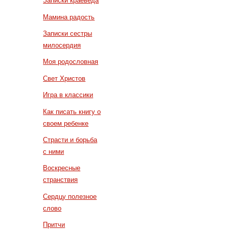
Записки краеведа
Мамина радость
Записки сестры
милосердия
Моя родословная
Свет Христов
Игра в классики
Как писать книгу о
своем ребенке
Страсти и борьба
с ними
Воскресные
странствия
Сердцу полезное
слово
Притчи