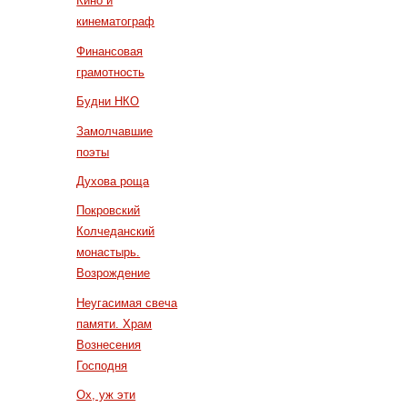
Кино и
кинематограф
Финансовая
грамотность
Будни НКО
Замолчавшие
поэты
Духова роща
Покровский
Колчеданский
монастырь.
Возрождение
Неугасимая свеча
памяти. Храм
Вознесения
Господня
Ох, уж эти