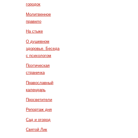
городок
Молитвенное
правило
На стыке
О душевном
здоровье. Беседа
с психологом
Поэтическая
страничка
Православный
календарь
Просветители
Репортаж дня
Сад и огород
Святой Лик