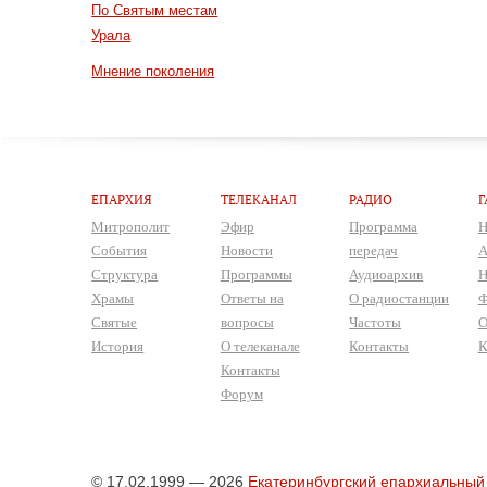
По Святым местам
Урала
Мнение поколения
ЕПАРХИЯ
ТЕЛЕКАНАЛ
РАДИО
Г
Митрополит
Эфир
Программа
Н
События
Новости
передач
А
Структура
Программы
Аудиоархив
Н
Храмы
Ответы на
О радиостанции
Ф
Святые
вопросы
Частоты
О
История
О телеканале
Контакты
К
Контакты
Форум
© 17.02.1999 — 2026
Екатеринбургский епархиальный