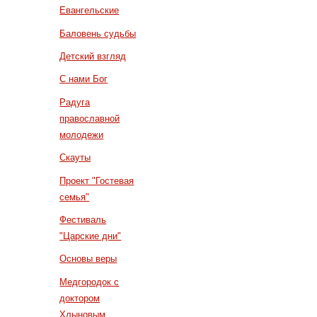
Евангельские
Баловень судьбы
Детский взгляд
С нами Бог
Радуга
православной
молодежи
Скауты
Проект "Гостевая
семья"
Фестиваль
"Царские дни"
Основы веры
Медгородок с
доктором
Хлыновым