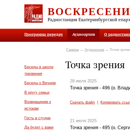
ВОСКРЕСЕН
Радиостанция Екатеринбургской епар
Программа передач
Аудиоархив
О радиостан
Главная
→
Аудиоархив
→ Точка зрени
Точка зрения
Беседы в школе
трезвения
28 июля 2025
Беседы о Вечном
Точка зрения - 496 (о. Вла
В кругу семьи
Возвращение к
Скачать файл
|
Копировать ссы
истокам
Гость в студии
21 июля 2025
Точка зрения - 495 (о. Сер
Да будет с вами