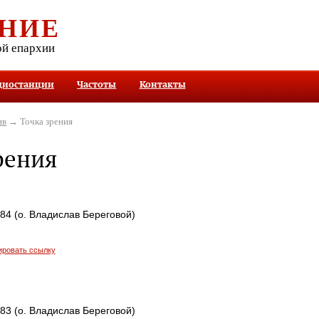
НИЕ
ой епархии
диостанции
Частоты
Контакты
ив
→ Точка зрения
рения
484 (о. Владислав Береговой)
ировать ссылку
483 (о. Владислав Береговой)