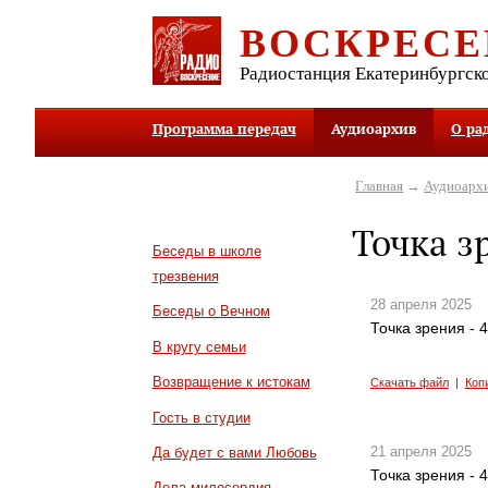
ВОСКРЕСЕ
Радиостанция Екатеринбургск
Программа передач
Аудиоархив
О ра
Главная
→
Аудиоарх
Точка з
Беседы в школе
трезвения
28 апреля 2025
Беседы о Вечном
Точка зрения - 
В кругу семьи
Возвращение к истокам
Скачать файл
|
Коп
Гость в студии
21 апреля 2025
Да будет с вами Любовь
Точка зрения - 
Дела милосердия