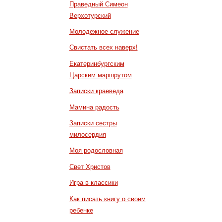
Праведный Симеон
Верхотурский
Молодежное служение
Свистать всех наверх!
Екатеринбургским
Царским маршрутом
Записки краеведа
Мамина радость
Записки сестры
милосердия
Моя родословная
Свет Христов
Игра в классики
Как писать книгу о своем
ребенке