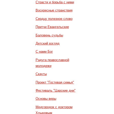
Страсти и борьба с ними
Воскресные странствия
Сердцу полезное слово
Притчи Евангельские
Баловень судьбы
Детский взгляд
С нами Бог
Радуга православной
молодежи
Скауты
Проект "Гостевая семья"
Фестиваль "Царские дни"
Основы веры
Медгородок с доктором
Хлыновым