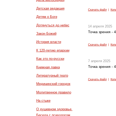
Детская редакция
Скачать файл
|
Коп
Детям о Боге
Дотянуться до небес
14 апреля 2025
Точка зрения - 
Закон Божий
История власти
Скачать файл
|
Коп
К 120-летию епархии
Как это по-русски
7 апреля 2025
Точка зрения - 
Книжная лавка
Литературный театр
Скачать файл
|
Коп
Медицинский городок
Молитвенное правило
На стыке
О душевном здоровье.
Беседа с психологом