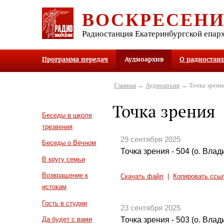
ВОСКРЕСЕН
Радиостанция Екатеринбургской епар
Программа передач
Аудиоархив
О радиостан
Главная
→
Аудиоархив
→ Точка зрени
Точка зрения
Беседы в школе
трезвения
29 сентября 2025
Беседы о Вечном
Точка зрения - 504 (о. Вла
В кругу семьи
Возвращение к
Скачать файл
|
Копировать ссы
истокам
Гость в студии
23 сентября 2025
Точка зрения - 503 (о. Вла
Да будет с вами