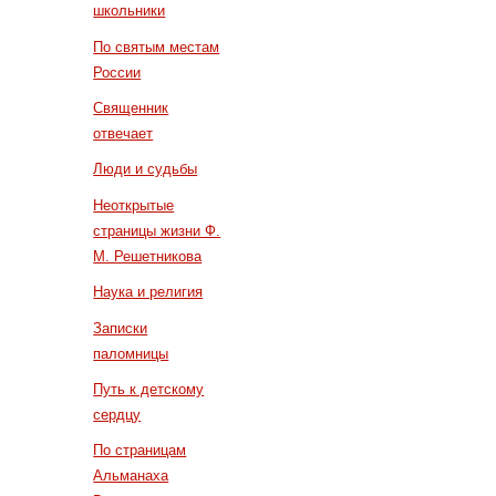
школьники
По святым местам
России
Священник
отвечает
Люди и судьбы
Неоткрытые
страницы жизни Ф.
М. Решетникова
Наука и религия
Записки
паломницы
Путь к детскому
сердцу
По страницам
Альманаха