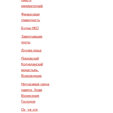
Кино и
кинематограф
Финансовая
грамотность
Будни НКО
Замолчавшие
поэты
Духова роща
Покровский
Колчеданский
монастырь.
Возрождение
Неугасимая свеча
памяти. Храм
Вознесения
Господня
Ох, уж эти