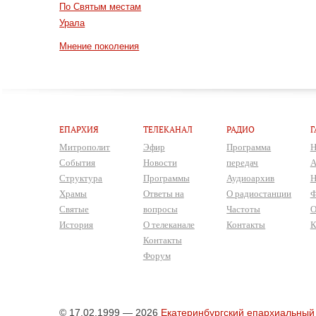
По Святым местам
Урала
Мнение поколения
ЕПАРХИЯ
ТЕЛЕКАНАЛ
РАДИО
Г
Митрополит
Эфир
Программа
Н
События
Новости
передач
А
Структура
Программы
Аудиоархив
Н
Храмы
Ответы на
О радиостанции
Ф
Святые
вопросы
Частоты
О
История
О телеканале
Контакты
К
Контакты
Форум
© 17.02.1999 — 2026
Екатеринбургский епархиальный