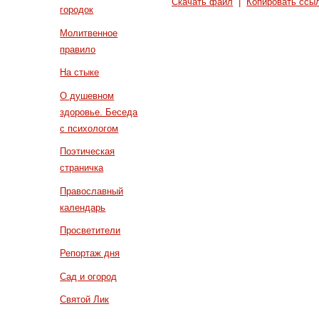
Скачать файл
|
Копировать ссы
городок
Молитвенное
правило
На стыке
О душевном
здоровье. Беседа
с психологом
Поэтическая
страничка
Православный
календарь
Просветители
Репортаж дня
Сад и огород
Святой Лик