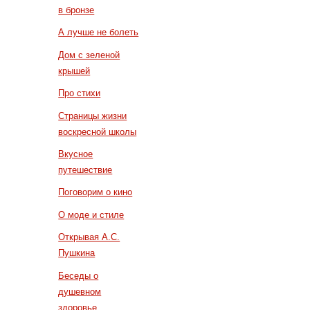
в бронзе
А лучше не болеть
Дом с зеленой
крышей
Про стихи
Страницы жизни
воскресной школы
Вкусное
путешествие
Поговорим о кино
О моде и стиле
Открывая А.С.
Пушкина
Беседы о
душевном
здоровье