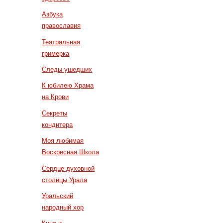
Азбука
православия
Театральная
гримерка
Следы ушедших
К юбилею Храма
на Крови
Секреты
кондитера
Моя любимая
Воскресная Школа
Сердце духовной
столицы Урала
Уральский
народный хор