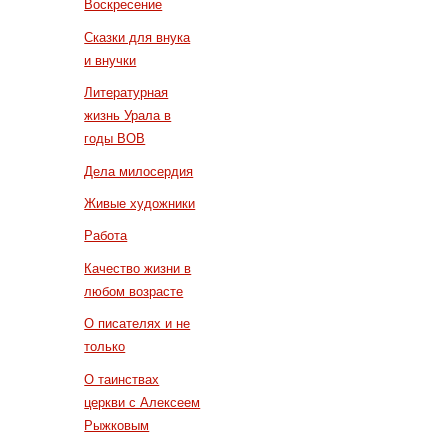
Воскресение
Сказки для внука
и внучки
Литературная
жизнь Урала в
годы ВОВ
Дела милосердия
Живые художники
Работа
Качество жизни в
любом возрасте
О писателях и не
только
О таинствах
церкви с Алексеем
Рыжковым