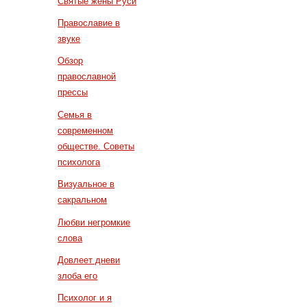
Святые жены Руси
Православие в
звуке
Обзор
православной
прессы
Семья в
современном
обществе. Советы
психолога
Визуальное в
сакральном
Любви негромкие
слова
Довлеет дневи
злоба его
Психолог и я