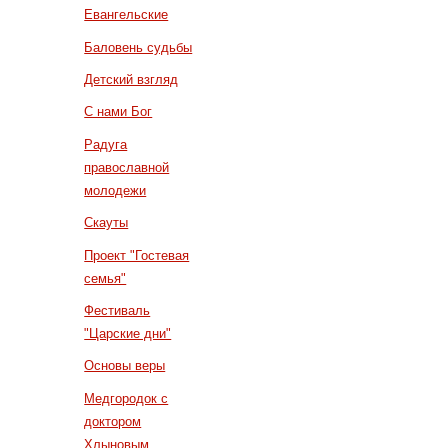
Евангельские
Баловень судьбы
Детский взгляд
С нами Бог
Радуга
православной
молодежи
Скауты
Проект "Гостевая
семья"
Фестиваль
"Царские дни"
Основы веры
Медгородок с
доктором
Хлыновым