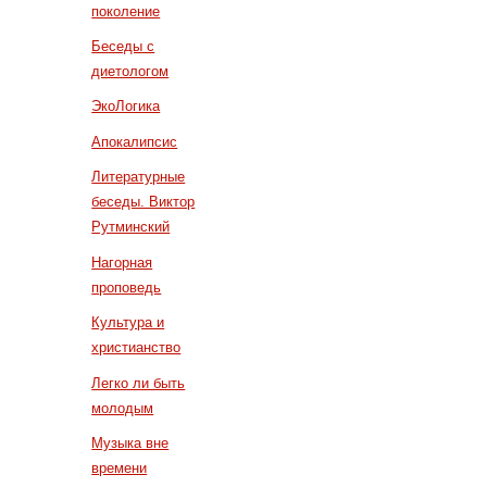
поколение
Беседы с
диетологом
ЭкоЛогика
Апокалипсис
Литературные
беседы. Виктор
Рутминский
Нагорная
проповедь
Культура и
христианство
Легко ли быть
молодым
Музыка вне
времени