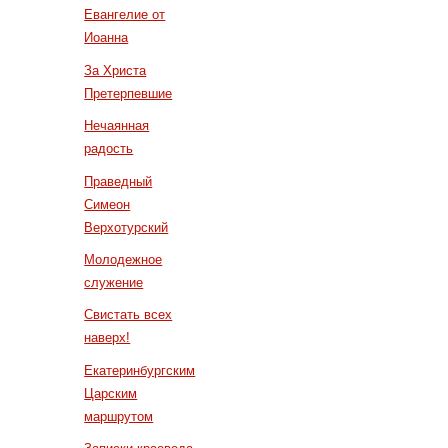
Евангелие от
Иоанна
За Христа
Претерпевшие
Нечаянная
радость
Праведный
Симеон
Верхотурский
Молодежное
служение
Свистать всех
наверх!
Екатеринбургским
Царским
маршрутом