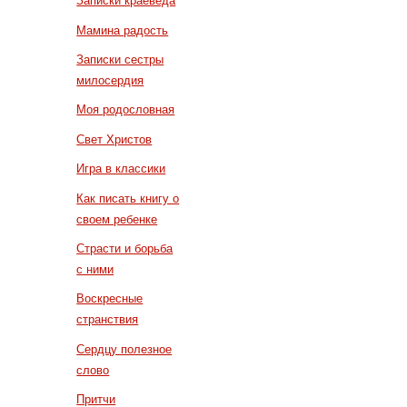
Записки краеведа
Мамина радость
Записки сестры
милосердия
Моя родословная
Свет Христов
Игра в классики
Как писать книгу о
своем ребенке
Страсти и борьба
с ними
Воскресные
странствия
Сердцу полезное
слово
Притчи