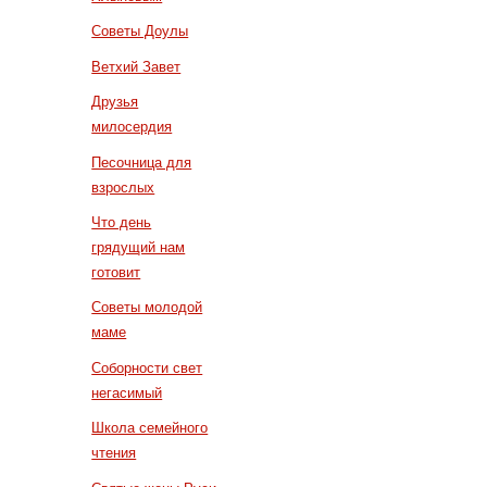
Советы Доулы
Ветхий Завет
Друзья
милосердия
Песочница для
взрослых
Что день
грядущий нам
готовит
Советы молодой
маме
Соборности свет
негасимый
Школа семейного
чтения