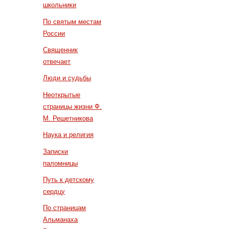
школьники
По святым местам
России
Священник
отвечает
Люди и судьбы
Неоткрытые
страницы жизни Ф.
М. Решетникова
Наука и религия
Записки
паломницы
Путь к детскому
сердцу
По страницам
Альманаха