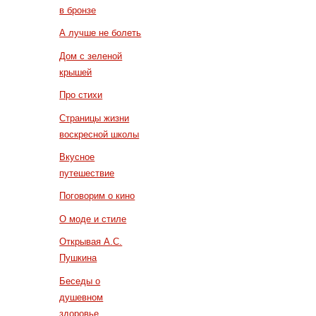
в бронзе
А лучше не болеть
Дом с зеленой
крышей
Про стихи
Страницы жизни
воскресной школы
Вкусное
путешествие
Поговорим о кино
О моде и стиле
Открывая А.С.
Пушкина
Беседы о
душевном
здоровье