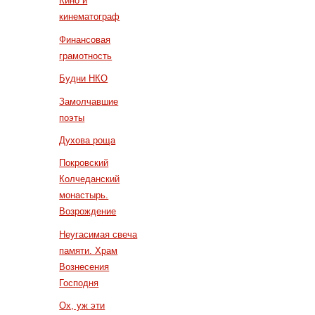
Кино и
кинематограф
Финансовая
грамотность
Будни НКО
Замолчавшие
поэты
Духова роща
Покровский
Колчеданский
монастырь.
Возрождение
Неугасимая свеча
памяти. Храм
Вознесения
Господня
Ох, уж эти