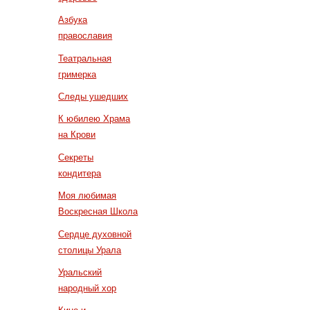
Азбука
православия
Театральная
гримерка
Следы ушедших
К юбилею Храма
на Крови
Секреты
кондитера
Моя любимая
Воскресная Школа
Сердце духовной
столицы Урала
Уральский
народный хор