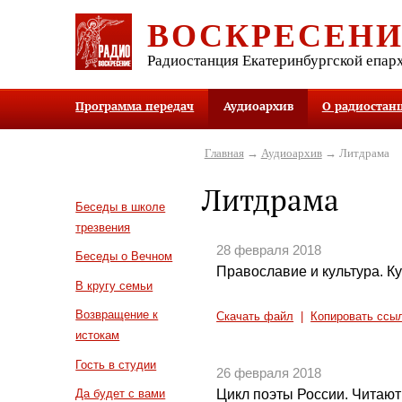
ВОСКРЕСЕН
Радиостанция Екатеринбургской епар
Программа передач
Аудиоархив
О радиостан
Главная
→
Аудиоархив
→ Литдрама
Литдрама
Беседы в школе
трезвения
28 февраля 2018
Беседы о Вечном
Православие и культура. Ку
В кругу семьи
Возвращение к
Скачать файл
|
Копировать ссы
истокам
Гость в студии
26 февраля 2018
Цикл поэты России. Читают
Да будет с вами