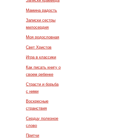
Записки краеведа
Мамина радость
Записки сестры
милосердия
Моя родословная
Свет Христов
Игра в классики
Как писать книгу о
своем ребенке
Страсти и борьба
с ними
Воскресные
странствия
Сердцу полезное
слово
Притчи