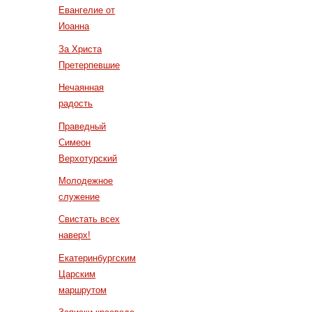
Евангелие от
Иоанна
За Христа
Претерпевшие
Нечаянная
радость
Праведный
Симеон
Верхотурский
Молодежное
служение
Свистать всех
наверх!
Екатеринбургским
Царским
маршрутом