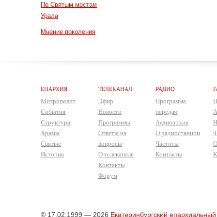
По Святым местам
Урала
Мнение поколения
ЕПАРХИЯ
ТЕЛЕКАНАЛ
РАДИО
Г
Митрополит
Эфир
Программа
Н
События
Новости
передач
А
Структура
Программы
Аудиоархив
Н
Храмы
Ответы на
О радиостанции
Ф
Святые
вопросы
Частоты
О
История
О телеканале
Контакты
К
Контакты
Форум
© 17.02.1999 — 2026
Екатеринбургский епархиальный