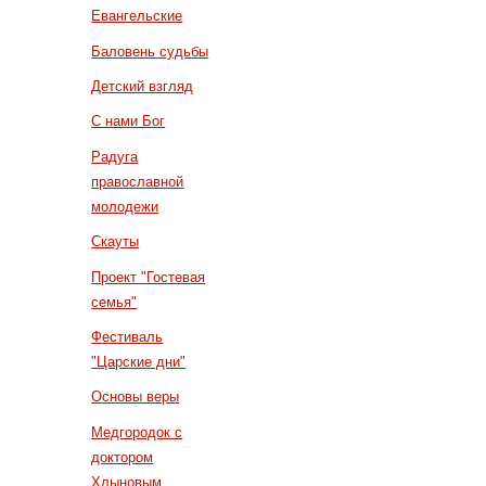
Евангельские
Баловень судьбы
Детский взгляд
С нами Бог
Радуга
православной
молодежи
Скауты
Проект "Гостевая
семья"
Фестиваль
"Царские дни"
Основы веры
Медгородок с
доктором
Хлыновым