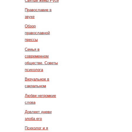
Святые жены Руси
Православие в
звуке
Обзор
православной
прессы
Семья в
современном
обществе. Советы
психолога
Визуальное в
сакральном
Любви негромкие
слова
Довлеет дневи
злоба его
Психолог и я