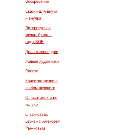
Воскресение
Сказки для внука
и внучки
Литературная
жизнь Урала в
годы ВОВ
Дела милосердия
Живые художники
Работа
Качество жизни в
любом возрасте
О писателях и не
только
О таинствах
церкви с Алексеем
Рыжковым