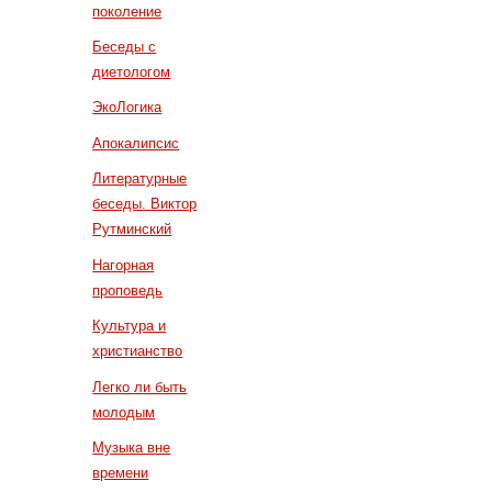
поколение
Беседы с
диетологом
ЭкоЛогика
Апокалипсис
Литературные
беседы. Виктор
Рутминский
Нагорная
проповедь
Культура и
христианство
Легко ли быть
молодым
Музыка вне
времени