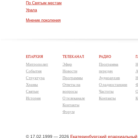
По Святым местам
Урала
Мнение поколения
ЕПАРХИЯ
ТЕЛЕКАНАЛ
РАДИО
Г
Митрополит
Эфир
Программа
Н
События
Новости
передач
А
Структура
Программы
Аудиоархив
Н
Храмы
Ответы на
О радиостанции
Ф
Святые
вопросы
Частоты
О
История
О телеканале
Контакты
К
Контакты
Форум
© 17.02.1999 — 2026
Екатеринбургский епархиальный