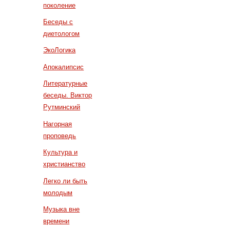
поколение
Беседы с
диетологом
ЭкоЛогика
Апокалипсис
Литературные
беседы. Виктор
Рутминский
Нагорная
проповедь
Культура и
христианство
Легко ли быть
молодым
Музыка вне
времени