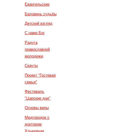
Евангельские
Баловень судьбы
Детский взгляд
С нами Бог
Радуга
православной
молодежи
Скауты
Проект "Гостевая
семья"
Фестиваль
"Царские дни"
Основы веры
Медгородок с
доктором
Хлыновым