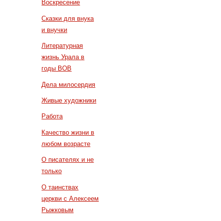
Воскресение
Сказки для внука
и внучки
Литературная
жизнь Урала в
годы ВОВ
Дела милосердия
Живые художники
Работа
Качество жизни в
любом возрасте
О писателях и не
только
О таинствах
церкви с Алексеем
Рыжковым