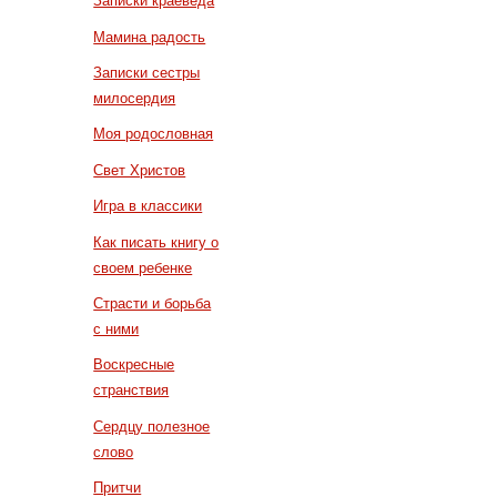
Записки краеведа
Мамина радость
Записки сестры
милосердия
Моя родословная
Свет Христов
Игра в классики
Как писать книгу о
своем ребенке
Страсти и борьба
с ними
Воскресные
странствия
Сердцу полезное
слово
Притчи