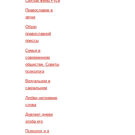
Святые жены Руси
Православие в
звуке
Обзор
православной
прессы
Семья в
современном
обществе. Советы
психолога
Визуальное в
сакральном
Любви негромкие
слова
Довлеет дневи
злоба его
Психолог и я