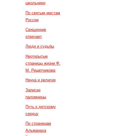
школьники
По святым местам
России
Священник
отвечает
Люди и судьбы
Неоткрытые
страницы жизни Ф.
М. Решетникова
Наука и религия
Записки
паломницы
Путь к детскому
сердцу
По страницам
Альманаха