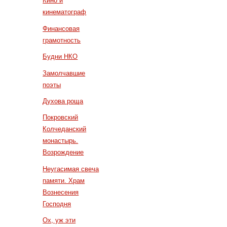
Кино и
кинематограф
Финансовая
грамотность
Будни НКО
Замолчавшие
поэты
Духова роща
Покровский
Колчеданский
монастырь.
Возрождение
Неугасимая свеча
памяти. Храм
Вознесения
Господня
Ох, уж эти