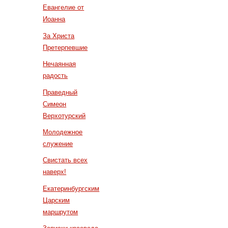
Евангелие от
Иоанна
За Христа
Претерпевшие
Нечаянная
радость
Праведный
Симеон
Верхотурский
Молодежное
служение
Свистать всех
наверх!
Екатеринбургским
Царским
маршрутом