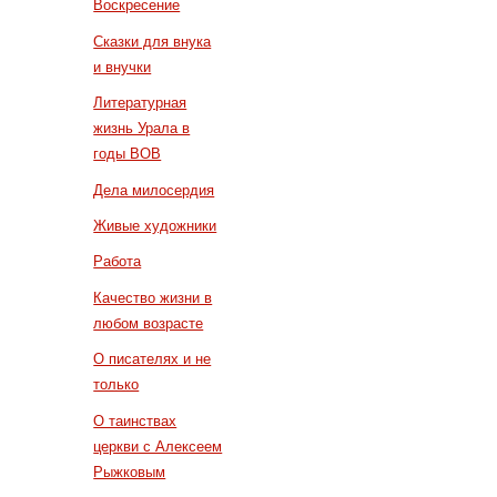
Воскресение
Сказки для внука
и внучки
Литературная
жизнь Урала в
годы ВОВ
Дела милосердия
Живые художники
Работа
Качество жизни в
любом возрасте
О писателях и не
только
О таинствах
церкви с Алексеем
Рыжковым