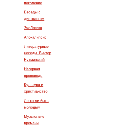
поколение
Беседы с
диетологом
ЭкоЛогика
Апокалипсис
Литературные
беседы. Виктор
Рутминский
Нагорная
проповедь
Культура и
христианство
Легко ли быть
молодым
Музыка вне
времени