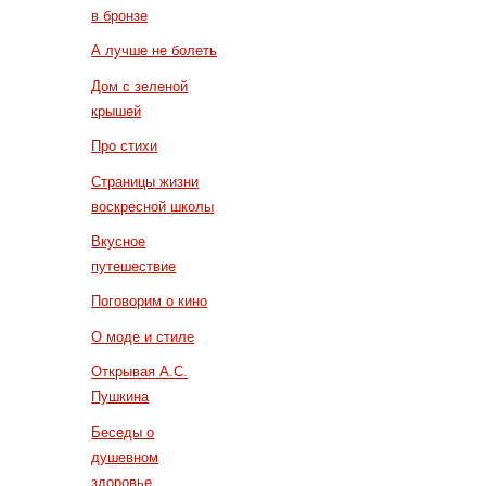
в бронзе
А лучше не болеть
Дом с зеленой
крышей
Про стихи
Страницы жизни
воскресной школы
Вкусное
путешествие
Поговорим о кино
О моде и стиле
Открывая А.С.
Пушкина
Беседы о
душевном
здоровье