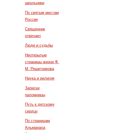
школьники
По святым местам
России
Священник
отвечает
Люди и судьбы
Неоткрытые
страницы жизни Ф.
М. Решетникова
Наука и религия
Записки
паломницы
Путь к детскому
сердцу
По страницам
Альманаха