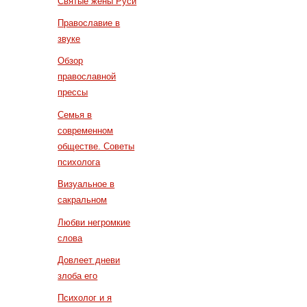
Святые жены Руси
Православие в
звуке
Обзор
православной
прессы
Семья в
современном
обществе. Советы
психолога
Визуальное в
сакральном
Любви негромкие
слова
Довлеет дневи
злоба его
Психолог и я