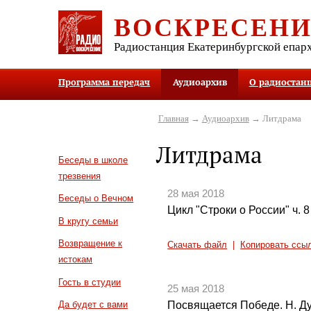
ВОСКРЕСЕН
Радиостанция Екатеринбургской епар
Программа передач
Аудиоархив
О радиостан
Главная
→
Аудиоархив
→ Литдрама
Литдрама
Беседы в школе
трезвения
28 мая 2018
Беседы о Вечном
Цикл "Строки о России" ч. 8
В кругу семьи
Возвращение к
Скачать файл
|
Копировать ссы
истокам
Гость в студии
25 мая 2018
Посвящается Победе. Н. Ду
Да будет с вами