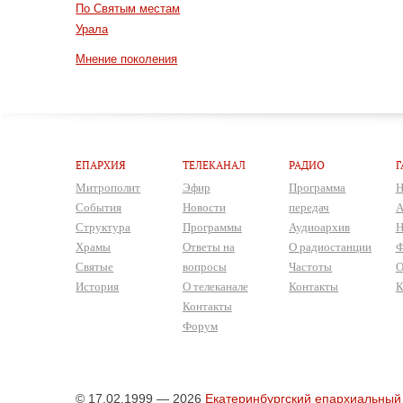
По Святым местам
Урала
Мнение поколения
ЕПАРХИЯ
ТЕЛЕКАНАЛ
РАДИО
Г
Митрополит
Эфир
Программа
Н
События
Новости
передач
А
Структура
Программы
Аудиоархив
Н
Храмы
Ответы на
О радиостанции
Ф
Святые
вопросы
Частоты
О
История
О телеканале
Контакты
К
Контакты
Форум
© 17.02.1999 — 2026
Екатеринбургский епархиальный