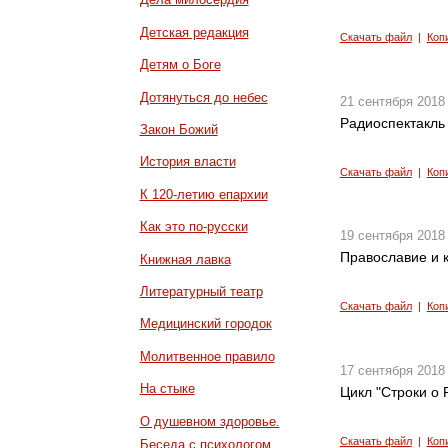
Детская редакция
Скачать файл
|
Коп
Детям о Боге
Дотянуться до небес
21 сентября 2018
Радиоспектакль 
Закон Божий
История власти
Скачать файл
|
Коп
К 120-летию епархии
Как это по-русски
19 сентября 2018
Православие и к
Книжная лавка
Литературный театр
Скачать файл
|
Коп
Медицинский городок
Молитвенное правило
17 сентября 2018
На стыке
Цикл "Строки о Р
О душевном здоровье.
Скачать файл
|
Коп
Беседа с психологом