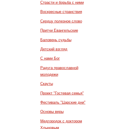
Страсти и борьба с ними
Воскресные странствия
Сердцу полезное слово
Притчи Евангельские
Баловень судьбы
Детский взгляд
С нами Бог
Радуга православной
молодежи
Скауты
Проект "Гостевая семья"
Фестиваль "Царские дни"
Основы веры
Медгородок с доктором
Хлыновым