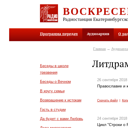
ВОСКРЕСЕ
Радиостанция Екатеринбургск
Программа передач
Аудиоархив
О ра
Главная
→
Аудиоарх
Литдра
Беседы в школе
трезвения
26 сентября 2018
Беседы о Вечном
Православие и к
В кругу семьи
Возвращение к истокам
Скачать файл
|
Коп
Гость в студии
24 сентября 2018
Да будет с вами Любовь
Цикл "Строки о Р
Дела милосердия