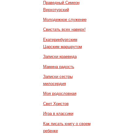
Праведный Симеон
Верхотурский
Молодежное служение
Свистать всех наверх!
Екатеринбургским
Царским маршрутом
Записки краеведа
Мамина радость
Записки сестры
милосердия
Моя родословная
Свет Христов
Игра в классики
Как писать книгу о своем
ребенке