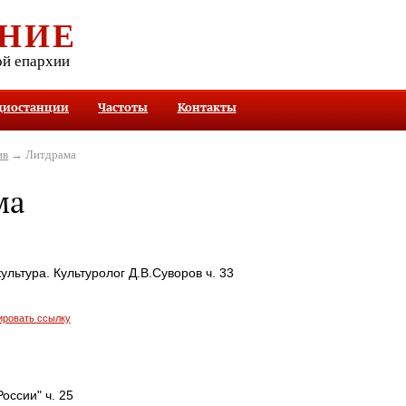
НИЕ
ой епархии
диостанции
Частоты
Контакты
ив
→ Литдрама
ма
ультура. Культуролог Д.В.Суворов ч. 33
ировать ссылку
оссии" ч. 25