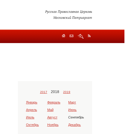
Русская Православная Церковь
Московский Патриархат
2018
2017
2019
Январь
Февраль
Март
Апрель
Май
Июнь
Июль
Август
Сентябрь
Октябрь
Ноябрь
Декабрь