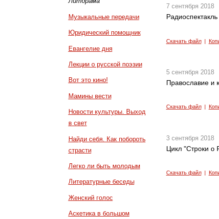
Литдрама
7 сентября 2018
Радиоспектакль 
Музыкальные передачи
Юридический помощник
Скачать файл
|
Коп
Евангелие дня
Лекции о русской поэзии
5 сентября 2018
Вот это кино!
Православие и к
Мамины вести
Скачать файл
|
Коп
Новости культуры. Выход
в свет
3 сентября 2018
Найди себя. Как побороть
Цикл "Строки о Р
страсти
Легко ли быть молодым
Скачать файл
|
Коп
Литературные беседы
Женский голос
Аскетика в большом