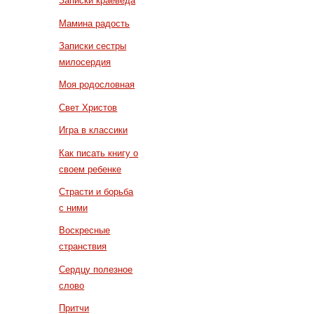
Записки краеведа
Мамина радость
Записки сестры
милосердия
Моя родословная
Свет Христов
Игра в классики
Как писать книгу о
своем ребенке
Страсти и борьба
с ними
Воскресные
странствия
Сердцу полезное
слово
Притчи