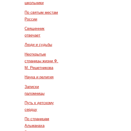
школьники
По святым местам
России
Священник
отвечает
Люди и судьбы
Неоткрытые
страницы жизни Ф.
М. Решетникова
Наука и религия
Записки
паломницы
Путь к детскому
сердцу
По страницам
Альманаха