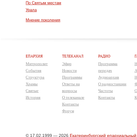
По Святым местам
Урала
Мнение поколения
ЕПАРХИЯ
ТЕЛЕКАНАЛ
РАДИО
Г
Митрополит
Эфир
Программа
Н
События
Новости
передач
А
Структура
Программы
Аудиоархив
Н
Храмы
Ответы на
О радиостанции
Ф
Святые
вопросы
Частоты
О
История
О телеканале
Контакты
К
Контакты
Форум
© 17.02.1999 — 2026
Екатеринбургский епархиальный