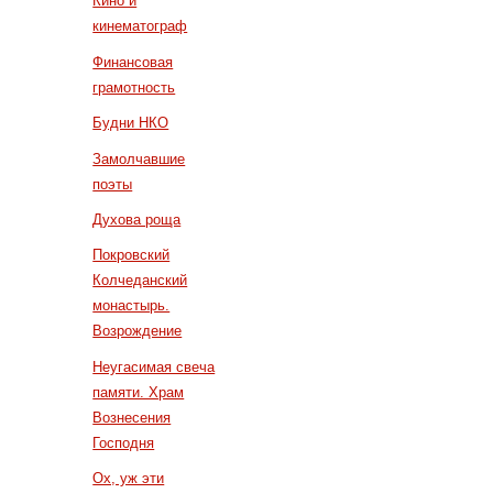
Кино и
кинематограф
Финансовая
грамотность
Будни НКО
Замолчавшие
поэты
Духова роща
Покровский
Колчеданский
монастырь.
Возрождение
Неугасимая свеча
памяти. Храм
Вознесения
Господня
Ох, уж эти