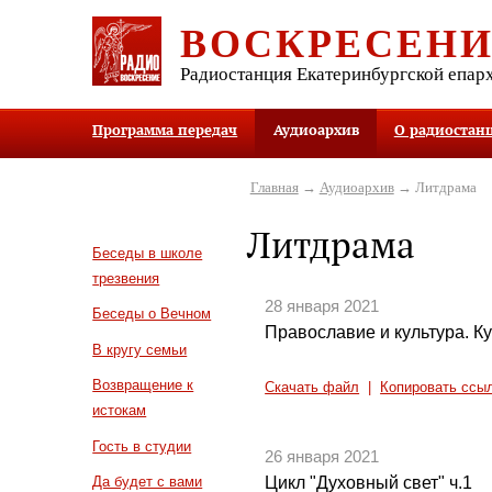
ВОСКРЕСЕН
Радиостанция Екатеринбургской епар
Программа передач
Аудиоархив
О радиостан
Главная
→
Аудиоархив
→ Литдрама
Литдрама
Беседы в школе
трезвения
28 января 2021
Беседы о Вечном
Православие и культура. Ку
В кругу семьи
Возвращение к
Скачать файл
|
Копировать ссы
истокам
Гость в студии
26 января 2021
Цикл "Духовный свет" ч.1
Да будет с вами