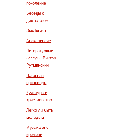
поколение
Беседы с
диетологом
ЭкоЛогика
Апокалипсис
Литературные
беседы. Виктор
Рутминский
Нагорная
проповедь
Культура и
христианство
Легко ли быть
молодым
Музыка вне
времени