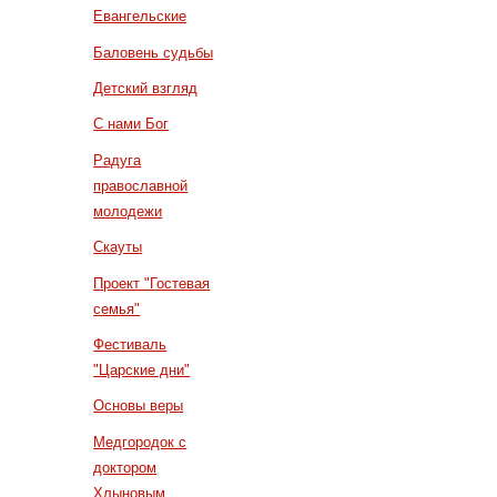
Евангельские
Баловень судьбы
Детский взгляд
С нами Бог
Радуга
православной
молодежи
Скауты
Проект "Гостевая
семья"
Фестиваль
"Царские дни"
Основы веры
Медгородок с
доктором
Хлыновым