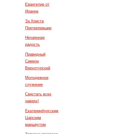
Евангелие от
Иоанна
За Христа
Претерпевшие
Нечаянная
радость
Праведный
Симеон
Верхотурский
Молодежное
служение
Свистать всех
наверх!
Екатеринбургским
Царским
маршрутом