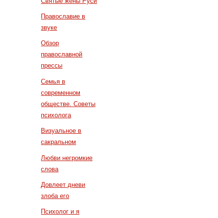
Святые жены Руси
Православие в
звуке
Обзор
православной
прессы
Семья в
современном
обществе. Советы
психолога
Визуальное в
сакральном
Любви негромкие
слова
Довлеет дневи
злоба его
Психолог и я