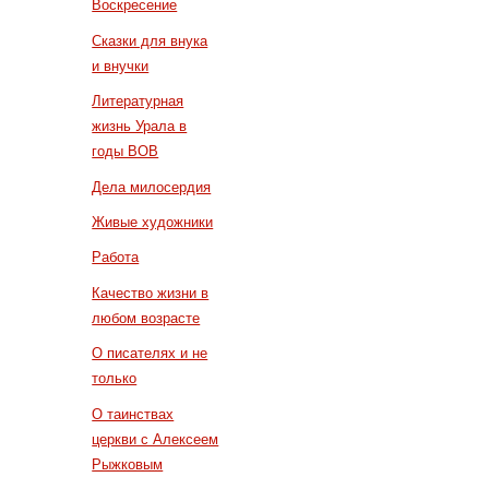
Воскресение
Сказки для внука
и внучки
Литературная
жизнь Урала в
годы ВОВ
Дела милосердия
Живые художники
Работа
Качество жизни в
любом возрасте
О писателях и не
только
О таинствах
церкви с Алексеем
Рыжковым