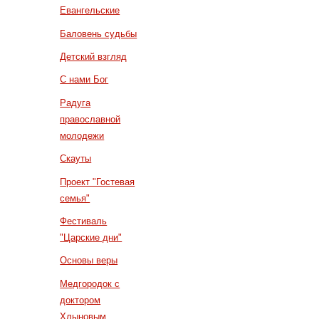
Евангельские
Баловень судьбы
Детский взгляд
С нами Бог
Радуга
православной
молодежи
Скауты
Проект "Гостевая
семья"
Фестиваль
"Царские дни"
Основы веры
Медгородок с
доктором
Хлыновым