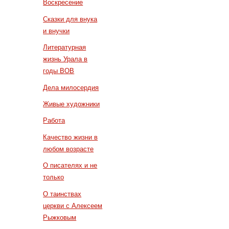
Воскресение
Сказки для внука
и внучки
Литературная
жизнь Урала в
годы ВОВ
Дела милосердия
Живые художники
Работа
Качество жизни в
любом возрасте
О писателях и не
только
О таинствах
церкви с Алексеем
Рыжковым