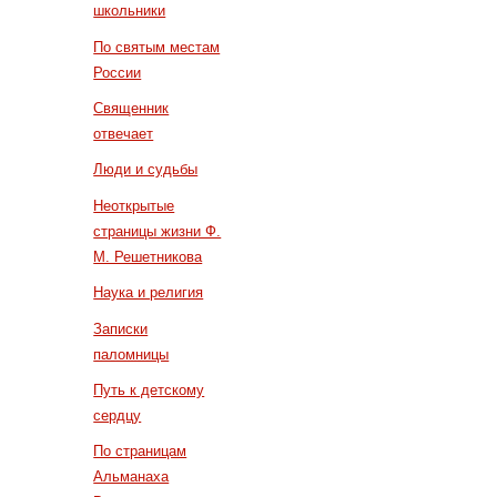
школьники
По святым местам
России
Священник
отвечает
Люди и судьбы
Неоткрытые
страницы жизни Ф.
М. Решетникова
Наука и религия
Записки
паломницы
Путь к детскому
сердцу
По страницам
Альманаха