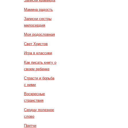
Записки краеведа
Мамина радость
Записки сестры
милосердия
Моя родословная
Свет Христов
Игра в классики
Как писать книгу о
своем ребенке
Страсти и борьба
с ними
Воскресные
странствия
Сердцу полезное
слово
Притчи