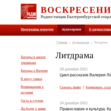
ВОСКРЕСЕН
Радиостанция Екатеринбургской епар
Программа передач
Аудиоархив
О радиостан
Главная
→
Аудиоархив
→ Литдрама
Литдрама
Беседы в школе
трезвения
28 декабря 2021
Беседы о Вечном
Цикл рассказов Валерия Ля
В кругу семьи
Возвращение к
Скачать файл
|
Копировать ссы
истокам
Гость в студии
24 декабря 2021
Православие и культура. Ку
Да будет с вами