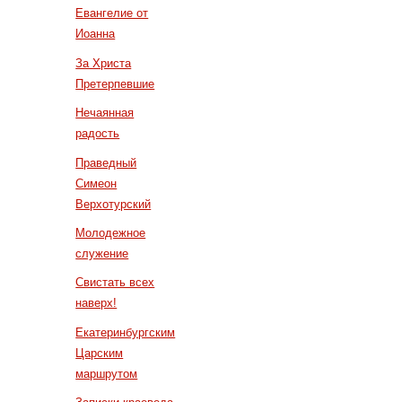
Евангелие от
Иоанна
За Христа
Претерпевшие
Нечаянная
радость
Праведный
Симеон
Верхотурский
Молодежное
служение
Свистать всех
наверх!
Екатеринбургским
Царским
маршрутом