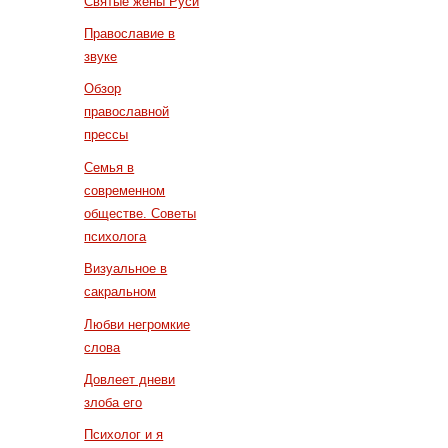
Святые жены Руси
Православие в
звуке
Обзор
православной
прессы
Семья в
современном
обществе. Советы
психолога
Визуальное в
сакральном
Любви негромкие
слова
Довлеет дневи
злоба его
Психолог и я