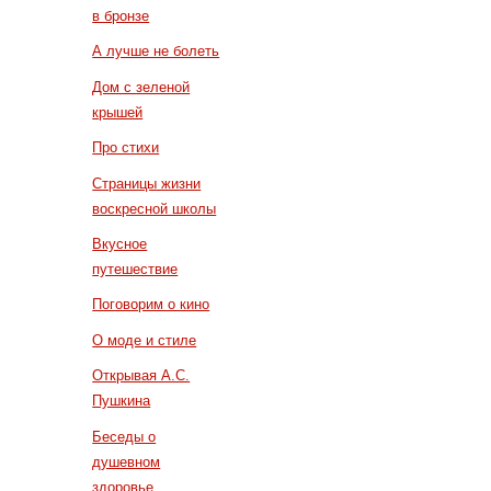
в бронзе
А лучше не болеть
Дом с зеленой
крышей
Про стихи
Страницы жизни
воскресной школы
Вкусное
путешествие
Поговорим о кино
О моде и стиле
Открывая А.С.
Пушкина
Беседы о
душевном
здоровье