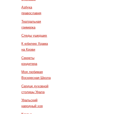
Азбука
православия
Театральная
гримерка
Следы ушедших
К юбилею Храма
на Крови
Секреты
кондитера
Моя любимая
Воскресная Школа
Сердце духовной
столицы Урала
Уральский
народный хор