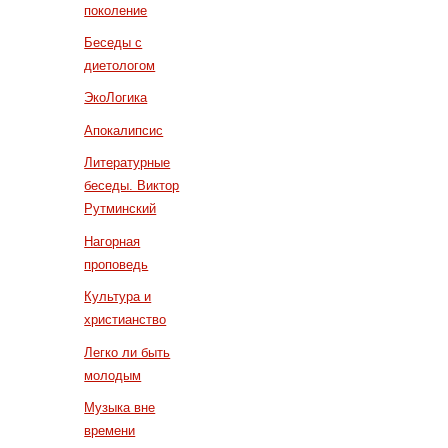
поколение
Беседы с
диетологом
ЭкоЛогика
Апокалипсис
Литературные
беседы. Виктор
Рутминский
Нагорная
проповедь
Культура и
христианство
Легко ли быть
молодым
Музыка вне
времени