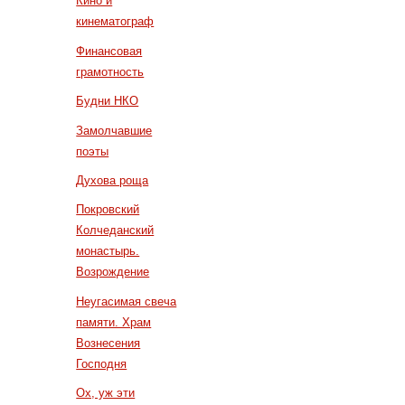
Кино и
кинематограф
Финансовая
грамотность
Будни НКО
Замолчавшие
поэты
Духова роща
Покровский
Колчеданский
монастырь.
Возрождение
Неугасимая свеча
памяти. Храм
Вознесения
Господня
Ох, уж эти