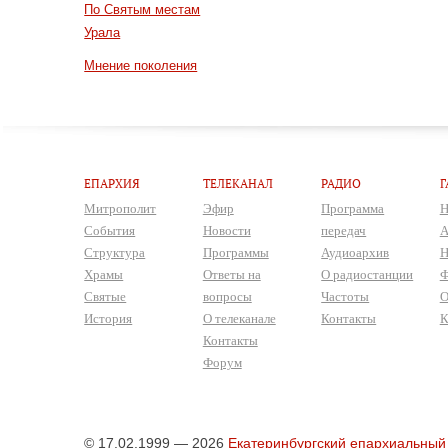
По Святым местам
Урала
Мнение поколения
ЕПАРХИЯ
ТЕЛЕКАНАЛ
РАДИО
Г
Митрополит
Эфир
Программа
Н
События
Новости
передач
А
Структура
Программы
Аудиоархив
Н
Храмы
Ответы на
О радиостанции
Ф
Святые
вопросы
Частоты
О
История
О телеканале
Контакты
К
Контакты
Форум
© 17.02.1999 — 2026
Екатеринбургский епархиальный