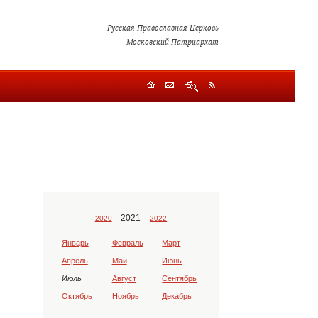
Русская Православная Церковь
Московский Патриархат
2021
2020
2022
Январь
Февраль
Март
Апрель
Май
Июнь
Июль
Август
Сентябрь
Октябрь
Ноябрь
Декабрь