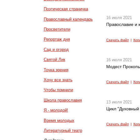
Поэтическая страничка
16 июля 2021
Православный календарь
Православие и к
Просветители
Репортаж дня
Скачать файл
|
Коп
Сад и огород
Святой Лик
16 июля 2021
Модест Прокопье
Точка зрения
Хочу все знать
Скачать файл
|
Коп
Чтобы помнили
Школа православия
13 июля 2021
Цикл "Духовный 
Я - молодой!
Время молодых
Скачать файл
|
Коп
Литературный театр