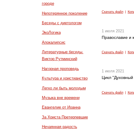
городе
Скачать файл
|
Коп
Непотерянное поколение
Беседы с диетологом
1 июля 2021
ЭкоЛогика
Православие и к
Апокалипсис
Литературные беседы.
Скачать файл
|
Коп
Виктор Рутминский
Нагорная проповедь
1 июля 2021
Цикл "Духовный 
Культура и христианство
Легко ли быть молодым
Скачать файл
|
Коп
Музыка вне времени
Евангелие от Иоанна
За Христа Претерпевшие
Нечаянная радость