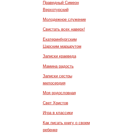
Праведный Симеон
Верхотурский
Молодежное служение
Свистать всех наверх!
Екатеринбургским
Царским маршрутом
Записки краеведа
Мамина радость
Записки сестры
милосердия
Моя родословная
Свет Христов
Игра в классики
Как писать книгу о своем
ребенке