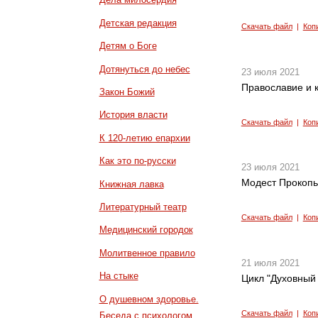
Детская редакция
Скачать файл
|
Коп
Детям о Боге
Дотянуться до небес
23 июля 2021
Православие и к
Закон Божий
История власти
Скачать файл
|
Коп
К 120-летию епархии
Как это по-русски
23 июля 2021
Модест Прокопье
Книжная лавка
Литературный театр
Скачать файл
|
Коп
Медицинский городок
Молитвенное правило
21 июля 2021
На стыке
Цикл "Духовный 
О душевном здоровье.
Скачать файл
|
Коп
Беседа с психологом