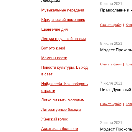
Литдрама
9 июля 2021
Православие и к
Музыкальные передачи
Юридический помощник
Скачать файл
|
Коп
Евангелие дня
Лекции о русской поэзии
9 июля 2021
Вот это кино!
Модест Прокопье
Мамины вести
Скачать файл
|
Коп
Новости культуры. Выход
в свет
7 июля 2021
Найди себя. Как побороть
Цикл "Духовный 
страсти
Легко ли быть молодым
Скачать файл
|
Коп
Литературные беседы
Женский голос
2 июля 2021
Аскетика в большом
Модест Прокопье