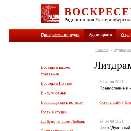
ВОСКРЕСЕ
Радиостанция Екатеринбургск
Программа передач
Аудиоархив
О ра
Главная
→
Аудиоарх
Литдра
Беседы в школе
трезвения
30 июля 2021
Беседы о Вечном
Православие и к
В кругу семьи
Возвращение к истокам
Скачать файл
|
Коп
Гость в студии
27 июля 2021
Да будет с вами Любовь
Цикл "Духовный 
Дела милосердия