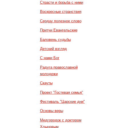
Страсти и борьба с ними
Воскресные странствия
Сердцу полезное слово
Притчи Евангельские
Баловень судьбы
Детский взгляд
С нами Бог
Радуга православной
молодежи
Скауты
Проект "Гостевая семья"
Фестиваль "Царские дни"
Основы веры
Медгородок с доктором
Хлыновым