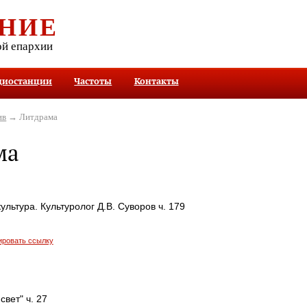
НИЕ
ой епархии
диостанции
Частоты
Контакты
ив
→ Литдрама
ма
ультура. Культуролог Д.В. Суворов ч. 179
ировать ссылку
свет" ч. 27