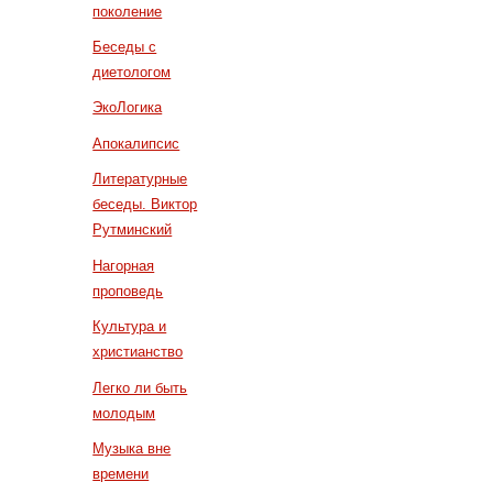
поколение
Беседы с
диетологом
ЭкоЛогика
Апокалипсис
Литературные
беседы. Виктор
Рутминский
Нагорная
проповедь
Культура и
христианство
Легко ли быть
молодым
Музыка вне
времени