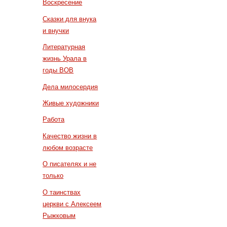
Воскресение
Сказки для внука
и внучки
Литературная
жизнь Урала в
годы ВОВ
Дела милосердия
Живые художники
Работа
Качество жизни в
любом возрасте
О писателях и не
только
О таинствах
церкви с Алексеем
Рыжковым