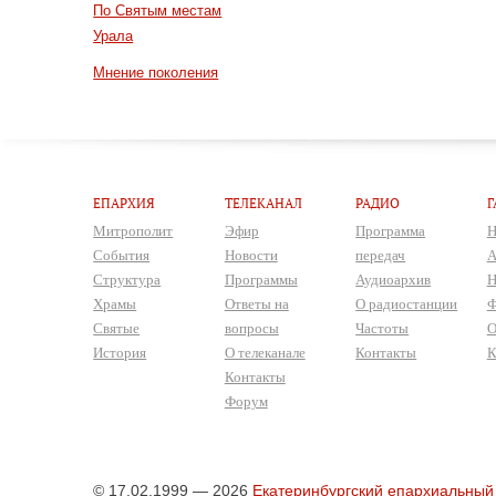
По Святым местам
Урала
Мнение поколения
ЕПАРХИЯ
ТЕЛЕКАНАЛ
РАДИО
Г
Митрополит
Эфир
Программа
Н
События
Новости
передач
А
Структура
Программы
Аудиоархив
Н
Храмы
Ответы на
О радиостанции
Ф
Святые
вопросы
Частоты
О
История
О телеканале
Контакты
К
Контакты
Форум
© 17.02.1999 — 2026
Екатеринбургский епархиальный