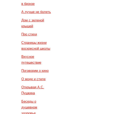
в бронзе
А лучше не болеть
Дом с зеленой
крышей
Про стихи
Страницы жизни
воскресной школы
Вкусное
путешествие
Поговорим о кино
О моде и стиле
Открывая А.С.
Пушкина
Беседы о
душевном
здоровье