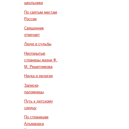
школьники
По святым местам
России
Священник
отвечает
Люди и судьбы
Неоткрытые
страницы жизни Ф.
М. Решетникова
Наука и религия
Записки
паломницы
Путь к детскому
сердцу
По страницам
Альманаха