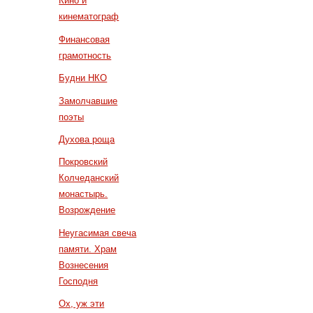
Кино и
кинематограф
Финансовая
грамотность
Будни НКО
Замолчавшие
поэты
Духова роща
Покровский
Колчеданский
монастырь.
Возрождение
Неугасимая свеча
памяти. Храм
Вознесения
Господня
Ох, уж эти