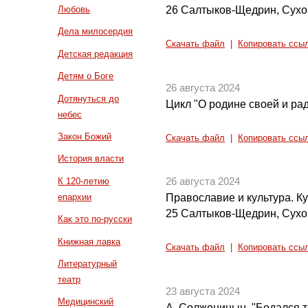
26 Салтыков-Щедрин, Сух
Любовь
Дела милосердия
Скачать файл
|
Копировать ссы
Детская редакция
Детям о Боге
26 августа 2024
Дотянуться до
Цикл "О родине своей и рад
небес
Закон Божий
Скачать файл
|
Копировать ссы
История власти
К 120-летию
26 августа 2024
епархии
Православие и культура. Кул
25 Салтыков-Щедрин, Сух
Как это по-русски
Книжная лавка
Скачать файл
|
Копировать ссы
Литературный
театр
23 августа 2024
Медицинский
А. Солженицын. "Бодался те