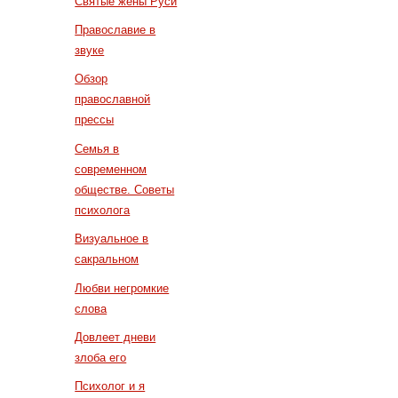
Святые жены Руси
Православие в
звуке
Обзор
православной
прессы
Семья в
современном
обществе. Советы
психолога
Визуальное в
сакральном
Любви негромкие
слова
Довлеет дневи
злоба его
Психолог и я