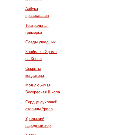
Азбука
православия
Театральная
гримерка
Следы ушедших
К юбилею Храма
на Крови
Секреты
кондитера
Моя любимая
Воскресная Школа
Сердце духовной
столицы Урала
Уральский
народный хор