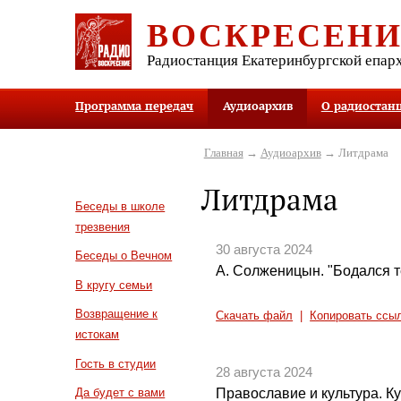
ВОСКРЕСЕН
Радиостанция Екатеринбургской епар
Программа передач
Аудиоархив
О радиостан
Главная
→
Аудиоархив
→ Литдрама
Литдрама
Беседы в школе
трезвения
30 августа 2024
Беседы о Вечном
А. Солженицын. "Бодался те
В кругу семьи
Возвращение к
Скачать файл
|
Копировать ссы
истокам
Гость в студии
28 августа 2024
Православие и культура. Кул
Да будет с вами