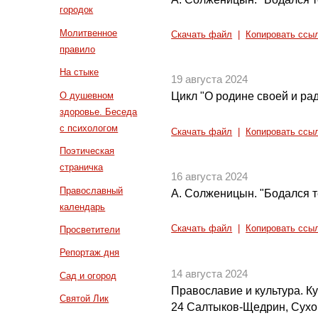
городок
Молитвенное
Скачать файл
|
Копировать ссы
правило
На стыке
19 августа 2024
О душевном
Цикл "О родине своей и рад
здоровье. Беседа
с психологом
Скачать файл
|
Копировать ссы
Поэтическая
страничка
16 августа 2024
Православный
А. Солженицын. "Бодался те
календарь
Скачать файл
|
Копировать ссы
Просветители
Репортаж дня
14 августа 2024
Сад и огород
Православие и культура. Кул
Святой Лик
24 Салтыков-Щедрин, Сух