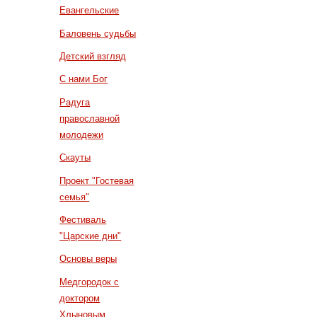
Евангельские
Баловень судьбы
Детский взгляд
С нами Бог
Радуга
православной
молодежи
Скауты
Проект "Гостевая
семья"
Фестиваль
"Царские дни"
Основы веры
Медгородок с
доктором
Хлыновым