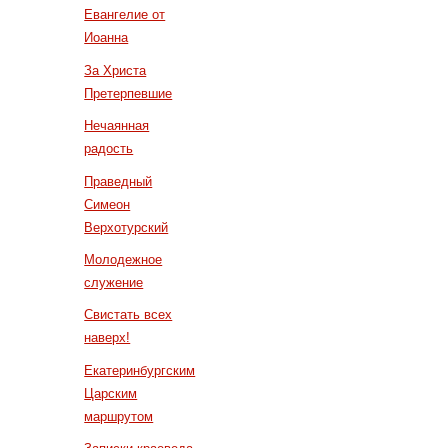
Евангелие от
Иоанна
За Христа
Претерпевшие
Нечаянная
радость
Праведный
Симеон
Верхотурский
Молодежное
служение
Свистать всех
наверх!
Екатеринбургским
Царским
маршрутом