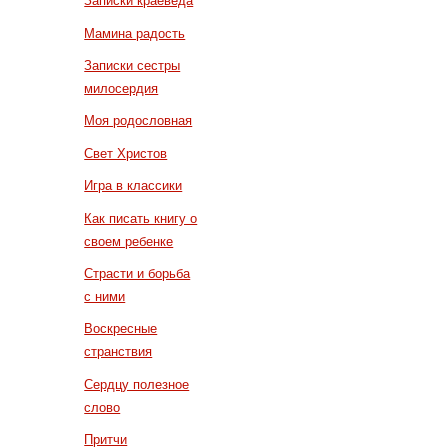
Записки краеведа
Мамина радость
Записки сестры
милосердия
Моя родословная
Свет Христов
Игра в классики
Как писать книгу о
своем ребенке
Страсти и борьба
с ними
Воскресные
странствия
Сердцу полезное
слово
Притчи