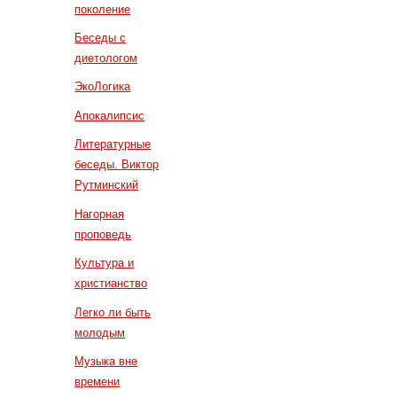
поколение
Беседы с
диетологом
ЭкоЛогика
Апокалипсис
Литературные
беседы. Виктор
Рутминский
Нагорная
проповедь
Культура и
христианство
Легко ли быть
молодым
Музыка вне
времени