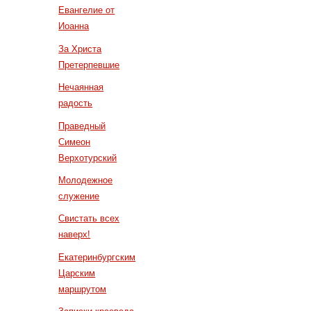
Евангелие от
Иоанна
За Христа
Претерпевшие
Нечаянная
радость
Праведный
Симеон
Верхотурский
Молодежное
служение
Свистать всех
наверх!
Екатеринбургским
Царским
маршрутом