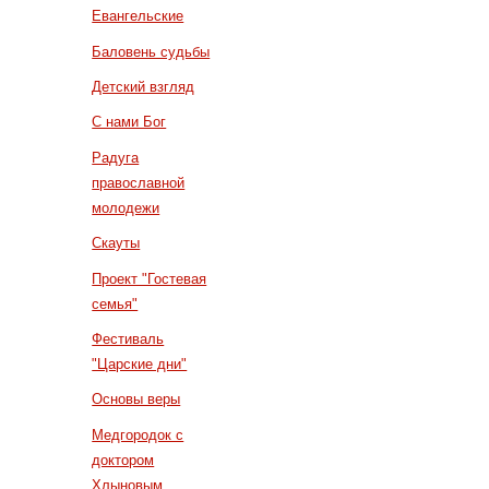
Евангельские
Баловень судьбы
Детский взгляд
С нами Бог
Радуга
православной
молодежи
Скауты
Проект "Гостевая
семья"
Фестиваль
"Царские дни"
Основы веры
Медгородок с
доктором
Хлыновым