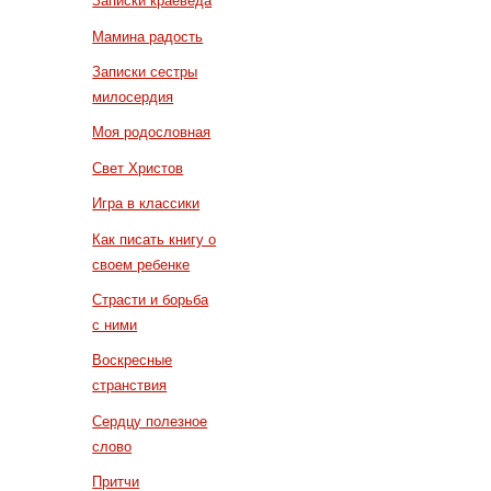
Записки краеведа
Мамина радость
Записки сестры
милосердия
Моя родословная
Свет Христов
Игра в классики
Как писать книгу о
своем ребенке
Страсти и борьба
с ними
Воскресные
странствия
Сердцу полезное
слово
Притчи