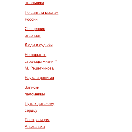
школьники
По святым местам
России
Священник
отвечает
Люди и судьбы
Неоткрытые
страницы жизни Ф.
М. Решетникова
Наука и религия
Записки
паломницы
Путь к детскому
сердцу
По страницам
Альманаха