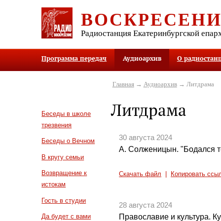
ВОСКРЕСЕН
Радиостанция Екатеринбургской епар
Программа передач
Аудиоархив
О радиостан
Главная
→
Аудиоархив
→ Литдрама
Литдрама
Беседы в школе
трезвения
30 августа 2024
Беседы о Вечном
А. Солженицын. "Бодался те
В кругу семьи
Возвращение к
Скачать файл
|
Копировать ссы
истокам
Гость в студии
28 августа 2024
Православие и культура. Кул
Да будет с вами