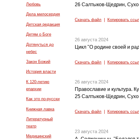
26 Салтыков-Щедрин, Сух
Любовь
Дела милосердия
Скачать файл
|
Копировать ссы
Детская редакция
Детям о Боге
26 августа 2024
Дотянуться до
Цикл "О родине своей и рад
небес
Закон Божий
Скачать файл
|
Копировать ссы
История власти
К 120-летию
26 августа 2024
епархии
Православие и культура. Кул
25 Салтыков-Щедрин, Сух
Как это по-русски
Книжная лавка
Скачать файл
|
Копировать ссы
Литературный
театр
23 августа 2024
Медицинский
А. Солженицын. "Бодался те