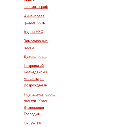
Кино и
кинематограф
Финансовая
грамотность
Будни НКО
Замолчавшие
поэты
Духова роща
Покровский
Колчеданский
монастырь.
Возрождение
Неугасимая свеча
памяти. Храм
Вознесения
Господня
Ох, уж эти