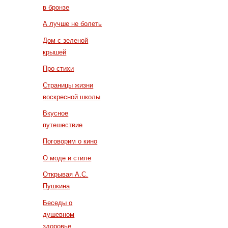
в бронзе
А лучше не болеть
Дом с зеленой
крышей
Про стихи
Страницы жизни
воскресной школы
Вкусное
путешествие
Поговорим о кино
О моде и стиле
Открывая А.С.
Пушкина
Беседы о
душевном
здоровье