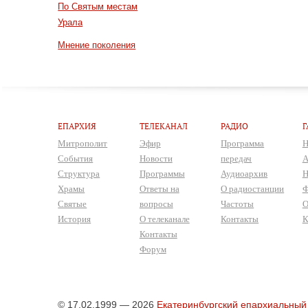
По Святым местам
Урала
Мнение поколения
ЕПАРХИЯ
ТЕЛЕКАНАЛ
РАДИО
Г
Митрополит
Эфир
Программа
Н
События
Новости
передач
А
Структура
Программы
Аудиоархив
Н
Храмы
Ответы на
О радиостанции
Ф
Святые
вопросы
Частоты
О
История
О телеканале
Контакты
К
Контакты
Форум
© 17.02.1999 — 2026
Екатеринбургский епархиальный