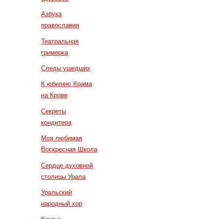
Азбука
православия
Театральная
гримерка
Следы ушедших
К юбилею Храма
на Крови
Секреты
кондитера
Моя любимая
Воскресная Школа
Сердце духовной
столицы Урала
Уральский
народный хор