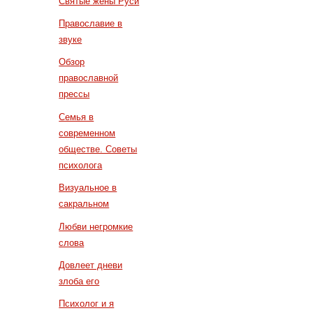
Святые жены Руси
Православие в
звуке
Обзор
православной
прессы
Семья в
современном
обществе. Советы
психолога
Визуальное в
сакральном
Любви негромкие
слова
Довлеет дневи
злоба его
Психолог и я