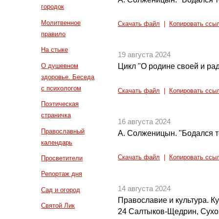
городок
Молитвенное
Скачать файл
|
Копировать ссы
правило
На стыке
19 августа 2024
О душевном
Цикл "О родине своей и рад
здоровье. Беседа
с психологом
Скачать файл
|
Копировать ссы
Поэтическая
страничка
16 августа 2024
Православный
А. Солженицын. "Бодался те
календарь
Скачать файл
|
Копировать ссы
Просветители
Репортаж дня
14 августа 2024
Сад и огород
Православие и культура. Кул
Святой Лик
24 Салтыков-Щедрин, Сух