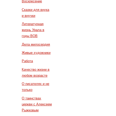
Воскресение
Сказки для внука
и внучки
Литературная
жизнь Урала в
годы ВОВ
Дела милосердия
Живые художники
Работа
Качество жизни в
любом возрасте
О писателях и не
только
О таинствах
церкви с Алексеем
Рыжковым