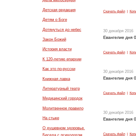
Детская редакция
Скачать файл
|
Коп
Детям о Боге
Дотянуться до небес
30 декабря 2016
Евангелие дня 0
Закон Божий
История власти
Скачать файл
|
Коп
К 120-летию епархии
Как это по-русски
30 декабря 2016
Евангелие дня 0
Книжная лавка
Литературный театр
Скачать файл
|
Коп
Медицинский городок
Молитвенное правило
30 декабря 2016
На стыке
Евангелие дня 0
О душевном здоровье.
Скачать файл
|
Коп
Беседа с психологом