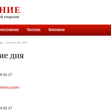
НИЕ
ой епархии
диостанции
Частоты
Контакты
ив
→ Евангелие дня
ие дня
5.01.17
ировать ссылку
4.01.17