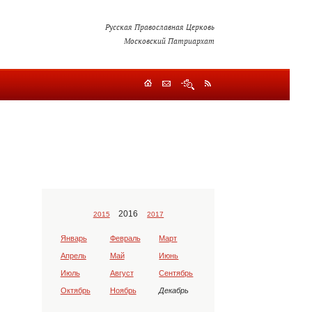
Русская Православная Церковь
Московский Патриархат
2016
2015
2017
Январь
Февраль
Март
Апрель
Май
Июнь
Июль
Август
Сентябрь
Октябрь
Ноябрь
Декабрь