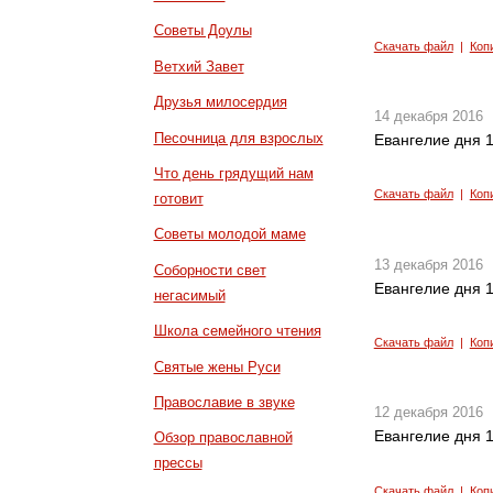
Советы Доулы
Скачать файл
|
Коп
Ветхий Завет
Друзья милосердия
14 декабря 2016
Песочница для взрослых
Евангелие дня 1
Что день грядущий нам
Скачать файл
|
Коп
готовит
Советы молодой маме
13 декабря 2016
Соборности свет
Евангелие дня 1
негасимый
Школа семейного чтения
Скачать файл
|
Коп
Святые жены Руси
Православие в звуке
12 декабря 2016
Евангелие дня 1
Обзор православной
прессы
Скачать файл
|
Коп