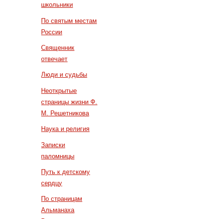
школьники
По святым местам
России
Священник
отвечает
Люди и судьбы
Неоткрытые
страницы жизни Ф.
М. Решетникова
Наука и религия
Записки
паломницы
Путь к детскому
сердцу
По страницам
Альманаха