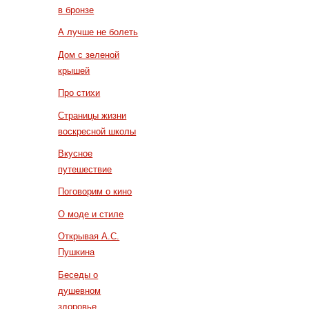
в бронзе
А лучше не болеть
Дом с зеленой
крышей
Про стихи
Страницы жизни
воскресной школы
Вкусное
путешествие
Поговорим о кино
О моде и стиле
Открывая А.С.
Пушкина
Беседы о
душевном
здоровье