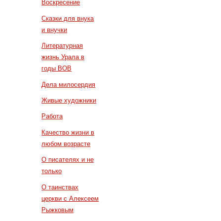
Воскресение
Сказки для внука
и внучки
Литературная
жизнь Урала в
годы ВОВ
Дела милосердия
Живые художники
Работа
Качество жизни в
любом возрасте
О писателях и не
только
О таинствах
церкви с Алексеем
Рыжковым