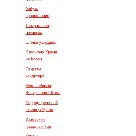
Азбука
православия
Театральная
гримерка
Следы ушедших
К юбилею Храма
на Крови
Секреты
кондитера
Моя любимая
Воскресная Школа
Сердце духовной
столицы Урала
Уральский
народный хор