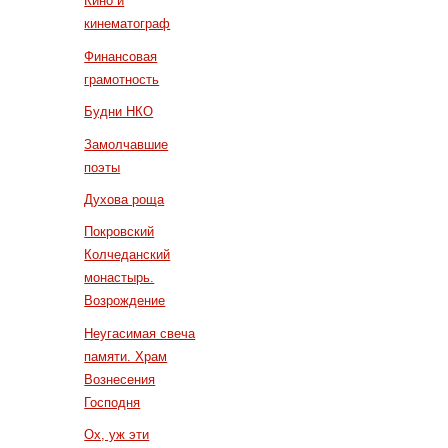
Кино и
кинематограф
Финансовая
грамотность
Будни НКО
Замолчавшие
поэты
Духова роща
Покровский
Колчеданский
монастырь.
Возрождение
Неугасимая свеча
памяти. Храм
Вознесения
Господня
Ох, уж эти