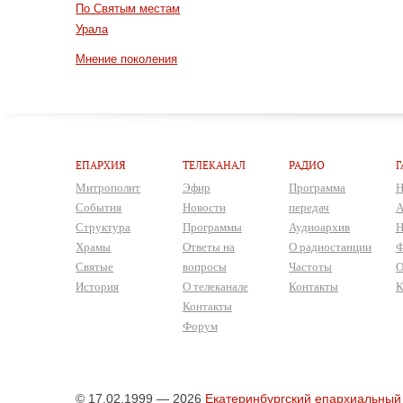
По Святым местам
Урала
Мнение поколения
ЕПАРХИЯ
ТЕЛЕКАНАЛ
РАДИО
Г
Митрополит
Эфир
Программа
Н
События
Новости
передач
А
Структура
Программы
Аудиоархив
Н
Храмы
Ответы на
О радиостанции
Ф
Святые
вопросы
Частоты
О
История
О телеканале
Контакты
К
Контакты
Форум
© 17.02.1999 — 2026
Екатеринбургский епархиальный