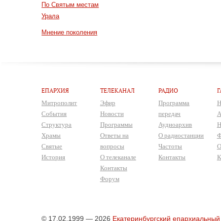
По Святым местам
Урала
Мнение поколения
ЕПАРХИЯ
ТЕЛЕКАНАЛ
РАДИО
Г
Митрополит
Эфир
Программа
Н
События
Новости
передач
А
Структура
Программы
Аудиоархив
Н
Храмы
Ответы на
О радиостанции
Ф
Святые
вопросы
Частоты
О
История
О телеканале
Контакты
К
Контакты
Форум
© 17.02.1999 — 2026
Екатеринбургский епархиальный