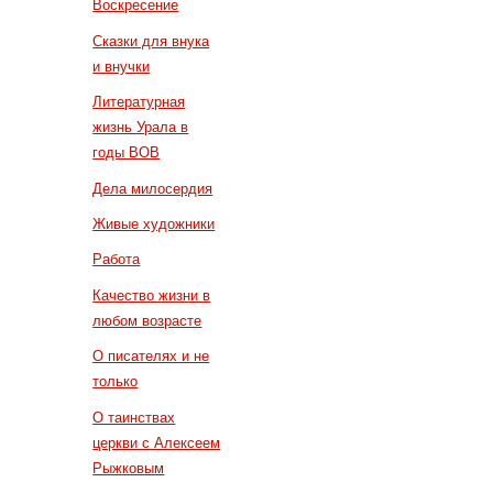
Воскресение
Сказки для внука
и внучки
Литературная
жизнь Урала в
годы ВОВ
Дела милосердия
Живые художники
Работа
Качество жизни в
любом возрасте
О писателях и не
только
О таинствах
церкви с Алексеем
Рыжковым