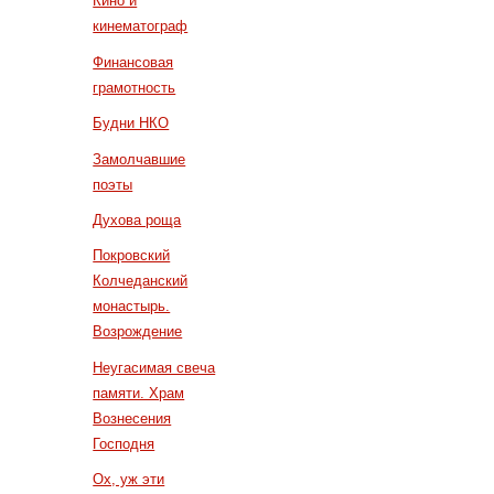
Кино и
кинематограф
Финансовая
грамотность
Будни НКО
Замолчавшие
поэты
Духова роща
Покровский
Колчеданский
монастырь.
Возрождение
Неугасимая свеча
памяти. Храм
Вознесения
Господня
Ох, уж эти