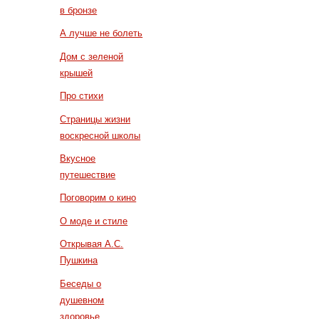
в бронзе
А лучше не болеть
Дом с зеленой
крышей
Про стихи
Страницы жизни
воскресной школы
Вкусное
путешествие
Поговорим о кино
О моде и стиле
Открывая А.С.
Пушкина
Беседы о
душевном
здоровье