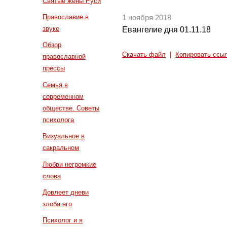
Святые жены Руси
Православие в
1 ноября 2018
звуке
Евангелие дня 01.11.18
Обзор
Скачать файл
|
Копировать ссы
православной
прессы
Семья в
современном
обществе. Советы
психолога
Визуальное в
сакральном
Любви негромкие
слова
Довлеет дневи
злоба его
Психолог и я