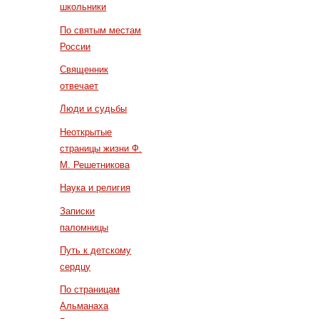
школьники
По святым местам
России
Священник
отвечает
Люди и судьбы
Неоткрытые
страницы жизни Ф.
М. Решетникова
Наука и религия
Записки
паломницы
Путь к детскому
сердцу
По страницам
Альманаха