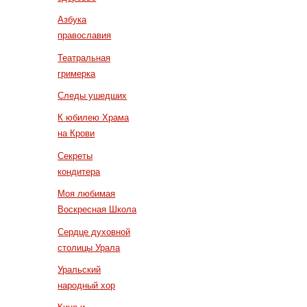
Азбука
православия
Театральная
гримерка
Следы ушедших
К юбилею Храма
на Крови
Секреты
кондитера
Моя любимая
Воскресная Школа
Сердце духовной
столицы Урала
Уральский
народный хор