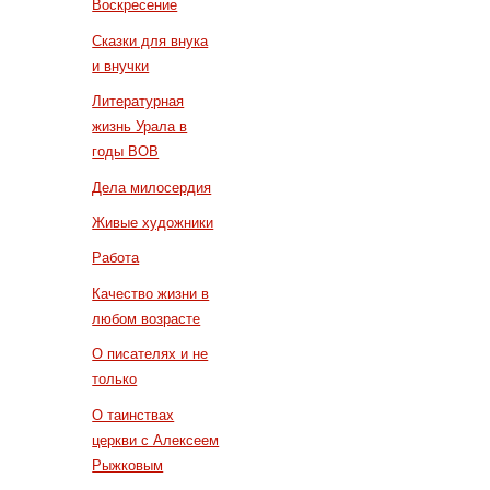
Воскресение
Сказки для внука
и внучки
Литературная
жизнь Урала в
годы ВОВ
Дела милосердия
Живые художники
Работа
Качество жизни в
любом возрасте
О писателях и не
только
О таинствах
церкви с Алексеем
Рыжковым