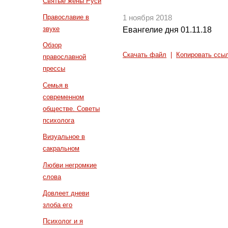
Святые жены Руси
Православие в
1 ноября 2018
звуке
Евангелие дня 01.11.18
Обзор
Скачать файл
|
Копировать ссы
православной
прессы
Семья в
современном
обществе. Советы
психолога
Визуальное в
сакральном
Любви негромкие
слова
Довлеет дневи
злоба его
Психолог и я