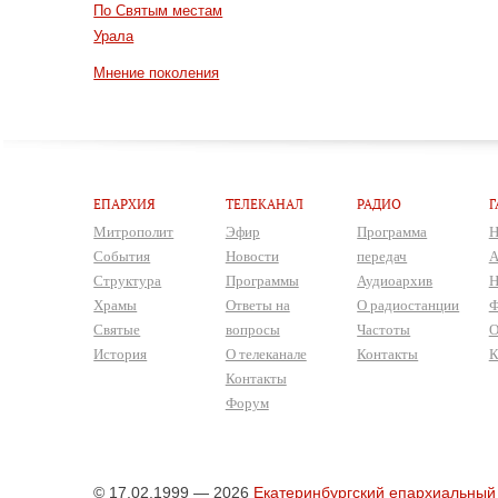
По Святым местам
Урала
Мнение поколения
ЕПАРХИЯ
ТЕЛЕКАНАЛ
РАДИО
Г
Митрополит
Эфир
Программа
Н
События
Новости
передач
А
Структура
Программы
Аудиоархив
Н
Храмы
Ответы на
О радиостанции
Ф
Святые
вопросы
Частоты
О
История
О телеканале
Контакты
К
Контакты
Форум
© 17.02.1999 — 2026
Екатеринбургский епархиальный