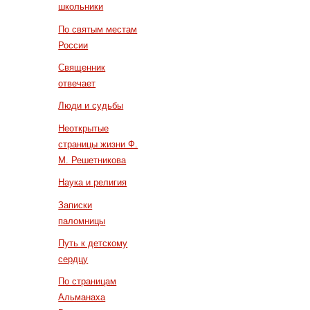
школьники
По святым местам
России
Священник
отвечает
Люди и судьбы
Неоткрытые
страницы жизни Ф.
М. Решетникова
Наука и религия
Записки
паломницы
Путь к детскому
сердцу
По страницам
Альманаха