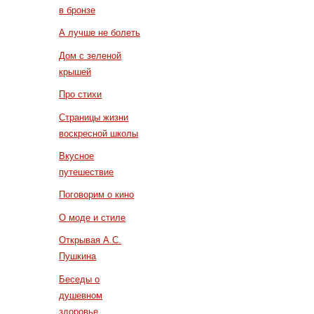
в бронзе
А лучше не болеть
Дом с зеленой
крышей
Про стихи
Страницы жизни
воскресной школы
Вкусное
путешествие
Поговорим о кино
О моде и стиле
Открывая А.С.
Пушкина
Беседы о
душевном
здоровье