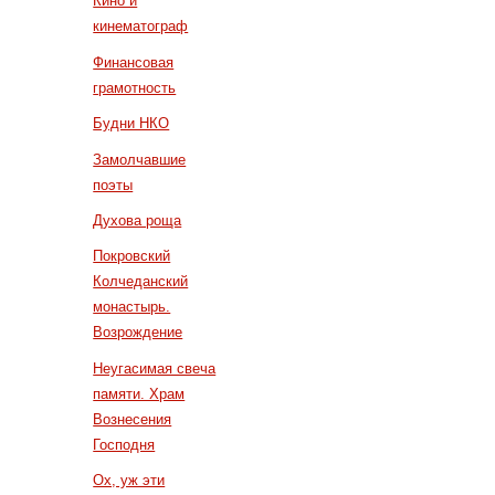
Кино и
кинематограф
Финансовая
грамотность
Будни НКО
Замолчавшие
поэты
Духова роща
Покровский
Колчеданский
монастырь.
Возрождение
Неугасимая свеча
памяти. Храм
Вознесения
Господня
Ох, уж эти