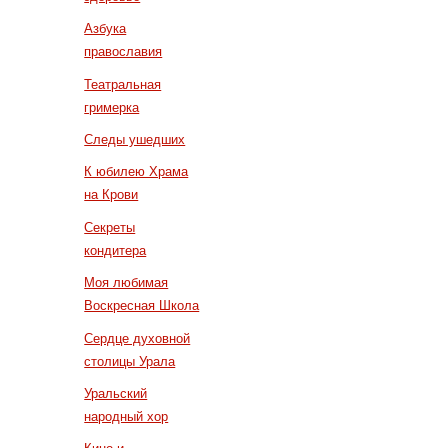
Азбука
православия
Театральная
гримерка
Следы ушедших
К юбилею Храма
на Крови
Секреты
кондитера
Моя любимая
Воскресная Школа
Сердце духовной
столицы Урала
Уральский
народный хор