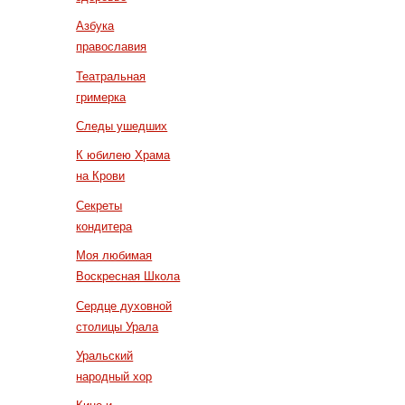
Азбука
православия
Театральная
гримерка
Следы ушедших
К юбилею Храма
на Крови
Секреты
кондитера
Моя любимая
Воскресная Школа
Сердце духовной
столицы Урала
Уральский
народный хор