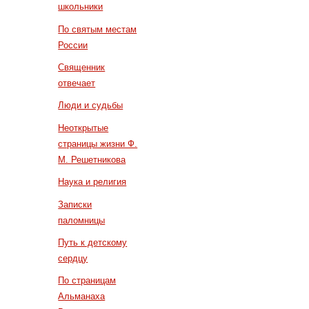
школьники
По святым местам
России
Священник
отвечает
Люди и судьбы
Неоткрытые
страницы жизни Ф.
М. Решетникова
Наука и религия
Записки
паломницы
Путь к детскому
сердцу
По страницам
Альманаха