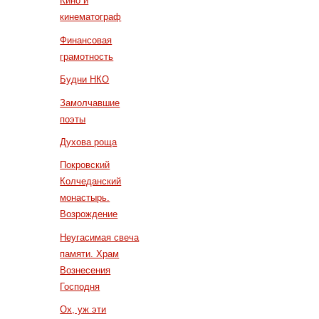
Кино и
кинематограф
Финансовая
грамотность
Будни НКО
Замолчавшие
поэты
Духова роща
Покровский
Колчеданский
монастырь.
Возрождение
Неугасимая свеча
памяти. Храм
Вознесения
Господня
Ох, уж эти