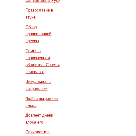
Святые жены Руси
Православие в
звуке
Обзор
православной
прессы
Семья в
современном
обществе. Советы
психолога
Визуальное в
сакральном
Любви негромкие
слова
Довлеет дневи
злоба его
Психолог и я