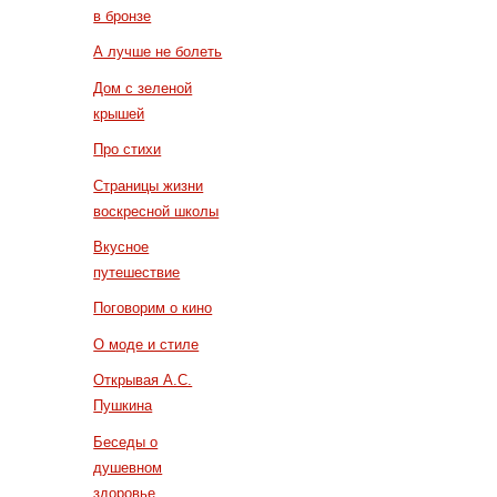
в бронзе
А лучше не болеть
Дом с зеленой
крышей
Про стихи
Страницы жизни
воскресной школы
Вкусное
путешествие
Поговорим о кино
О моде и стиле
Открывая А.С.
Пушкина
Беседы о
душевном
здоровье