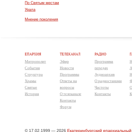
По Святым местам
Урала
Мнение поколения
ЕПАРХИЯ
ТЕЛЕКАНАЛ
РАДИО
Г
Митрополит
Эфир
Программа
Н
События
Новости
передач
А
Структура
Программы
Аудиоархив
Н
Храмы
Ответы на
О радиостанции
Ф
Святые
вопросы
Частоты
О
История
О телеканале
Контакты
К
Контакты
Форум
© 17.02.1999 — 2026
Екатеринбургский епархиальный