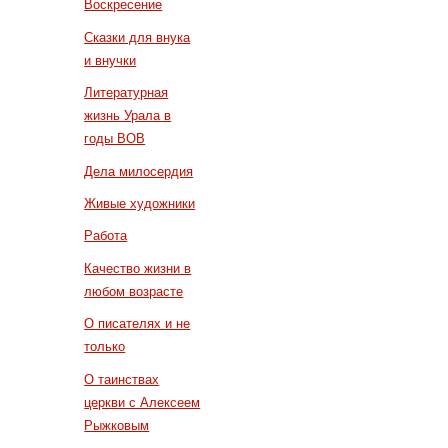
Воскресение
Сказки для внука
и внучки
Литературная
жизнь Урала в
годы ВОВ
Дела милосердия
Живые художники
Работа
Качество жизни в
любом возрасте
О писателях и не
только
О таинствах
церкви с Алексеем
Рыжковым