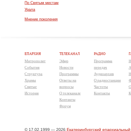
По Святым местам
Урала
Мнение поколения
ЕПАРХИЯ
ТЕЛЕКАНАЛ
РАДИО
Г
Митрополит
Эфир
Программа
Н
События
Новости
передач
А
Структура
Программы
Аудиоархив
Н
Храмы
Ответы на
О радиостанции
Ф
Святые
вопросы
Частоты
О
История
О телеканале
Контакты
К
Контакты
Форум
© 17.02.1999 — 2026
Екатеринбургский епархиальный