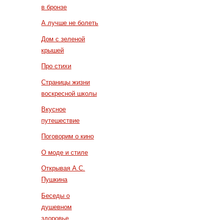
в бронзе
А лучше не болеть
Дом с зеленой
крышей
Про стихи
Страницы жизни
воскресной школы
Вкусное
путешествие
Поговорим о кино
О моде и стиле
Открывая А.С.
Пушкина
Беседы о
душевном
здоровье