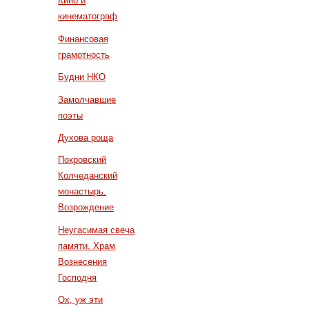
Кино и
кинематограф
Финансовая
грамотность
Будни НКО
Замолчавшие
поэты
Духова роща
Покровский
Колчеданский
монастырь.
Возрождение
Неугасимая свеча
памяти. Храм
Вознесения
Господня
Ох, уж эти