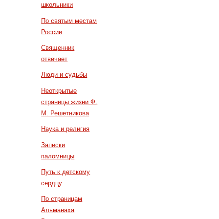
школьники
По святым местам
России
Священник
отвечает
Люди и судьбы
Неоткрытые
страницы жизни Ф.
М. Решетникова
Наука и религия
Записки
паломницы
Путь к детскому
сердцу
По страницам
Альманаха