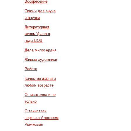
Воскресение
Сказки для внука
и внучки
Литературная
жизнь Урала в
годы ВОВ
Дела милосердия
Живые художники
Работа
Качество жизни в
любом возрасте
О писателях и не
только
О таинствах
церкви с Алексеем
Рыжковым