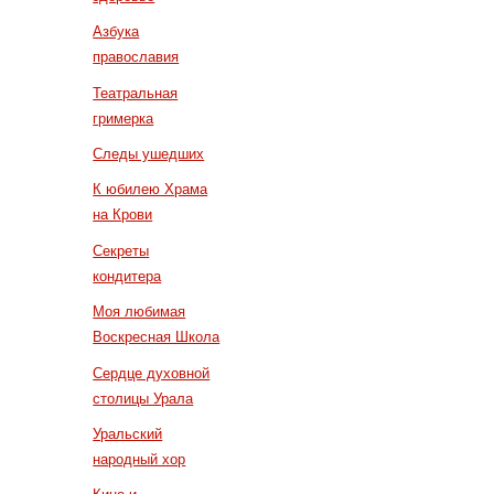
Азбука
православия
Театральная
гримерка
Следы ушедших
К юбилею Храма
на Крови
Секреты
кондитера
Моя любимая
Воскресная Школа
Сердце духовной
столицы Урала
Уральский
народный хор