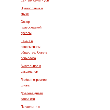
Святые жены Руси
Православие в
звуке
Обзор
православной
прессы
Семья в
современном
обществе. Советы
психолога
Визуальное в
сакральном
Любви негромкие
слова
Довлеет дневи
злоба его
Психолог и я