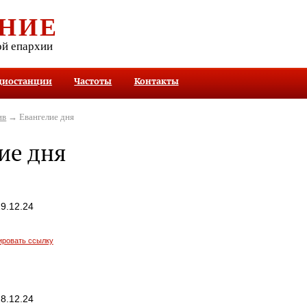
НИЕ
ой епархии
диостанции
Частоты
Контакты
ив
→ Евангелие дня
ие дня
9.12.24
ировать ссылку
8.12.24