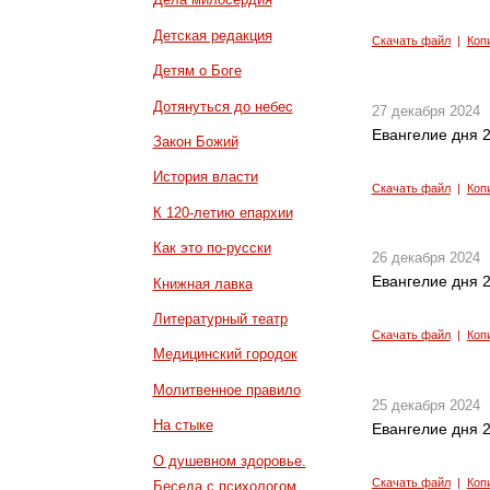
Детская редакция
Скачать файл
|
Коп
Детям о Боге
Дотянуться до небес
27 декабря 2024
Евангелие дня 2
Закон Божий
История власти
Скачать файл
|
Коп
К 120-летию епархии
Как это по-русски
26 декабря 2024
Евангелие дня 2
Книжная лавка
Литературный театр
Скачать файл
|
Коп
Медицинский городок
Молитвенное правило
25 декабря 2024
На стыке
Евангелие дня 2
О душевном здоровье.
Скачать файл
|
Коп
Беседа с психологом