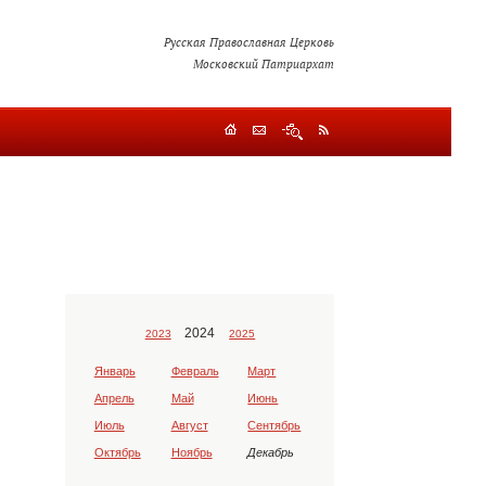
Русская Православная Церковь
Московский Патриархат
2024
2023
2025
Январь
Февраль
Март
Апрель
Май
Июнь
Июль
Август
Сентябрь
Октябрь
Ноябрь
Декабрь