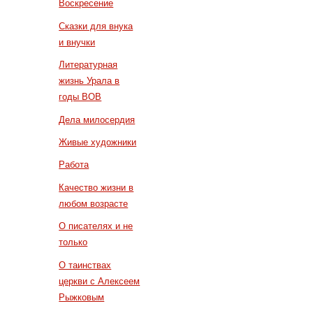
Воскресение
Сказки для внука
и внучки
Литературная
жизнь Урала в
годы ВОВ
Дела милосердия
Живые художники
Работа
Качество жизни в
любом возрасте
О писателях и не
только
О таинствах
церкви с Алексеем
Рыжковым