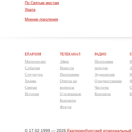
По Святым местам
Урала
Мнение поколения
ЕПАРХИЯ
ТЕЛЕКАНАЛ
РАДИО
Г
Митрополит
Эфир
Программа
Н
События
Новости
передач
А
Структура
Программы
Аудиоархив
Н
Храмы
Ответы на
О радиостанции
Ф
Святые
вопросы
Частоты
О
История
О телеканале
Контакты
К
Контакты
Форум
© 17.02.1999 — 2026
Екатеринбургский епархиальный