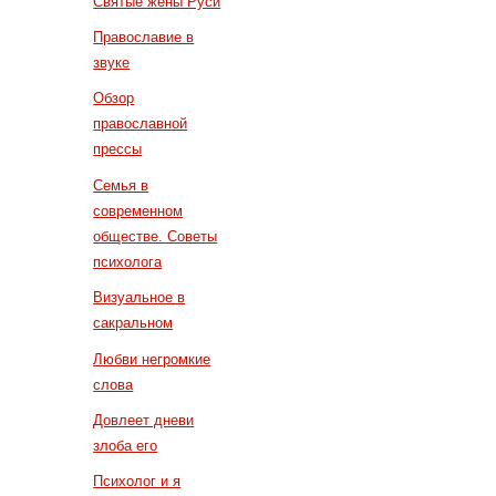
Святые жены Руси
Православие в
звуке
Обзор
православной
прессы
Семья в
современном
обществе. Советы
психолога
Визуальное в
сакральном
Любви негромкие
слова
Довлеет дневи
злоба его
Психолог и я