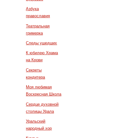
Азбука
православия
Театральная
гримерка
Следы ушедших
К юбилею Храма
на Крови
Секреты
кондитера
Моя любимая
Воскресная Школа
Сердце духовной
столицы Урала
Уральский
народный хор