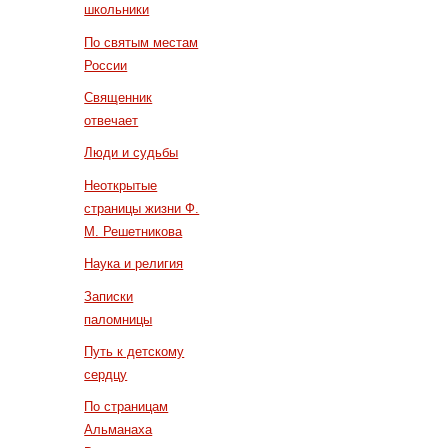
школьники
По святым местам
России
Священник
отвечает
Люди и судьбы
Неоткрытые
страницы жизни Ф.
М. Решетникова
Наука и религия
Записки
паломницы
Путь к детскому
сердцу
По страницам
Альманаха