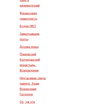
Кино и
кинематограф
Финансовая
грамотность
Будни НКО
Замолчавшие
поэты
Духова роща
Покровский
Колчеданский
монастырь.
Возрождение
Неугасимая свеча
памяти. Храм
Вознесения
Господня
Ох, уж эти