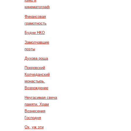
Кино и
кинематограф
Финансовая
грамотность
Будни НКО
Замолчавшие
поэты
Духова роща
Покровский
Колчеданский
монастырь.
Возрождение
Неугасимая свеча
памяти. Храм
Вознесения
Господня
Ох, уж эти