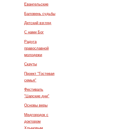
Евангельские
Баловень судьбы
Детский взгляд
С нами Бог
Радуга
православной
молодежи
Скауты
Проект "Гостевая
семья"
Фестиваль
"Царские дни"
Основы веры
Медгородок с
доктором
Хлыновым