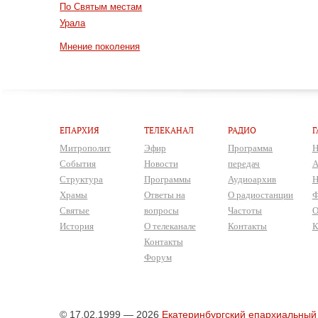
По Святым местам
Урала
Мнение поколения
ЕПАРХИЯ
ТЕЛЕКАНАЛ
РАДИО
Г
Митрополит
Эфир
Программа
Н
События
Новости
передач
А
Структура
Программы
Аудиоархив
Н
Храмы
Ответы на
О радиостанции
Ф
Святые
вопросы
Частоты
О
История
О телеканале
Контакты
К
Контакты
Форум
© 17.02.1999 — 2026
Екатеринбургский епархиальный