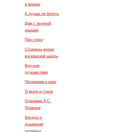
в бронзе
А лучше не болеть
Дом с зеленой
крышей
Про стихи
Страницы жизни
воскресной школы
Вкусное
путешествие
Поговорим о кино
О моде и стиле
Открывая А.С.
Пушкина
Беседы о
душевном
здоровье