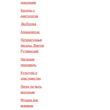
поколение
Беседы с
диетологом
ЭкоЛогика
Апокалипсис
Литературные
беседы. Виктор
Рутминский
Нагорная
проповедь
Культура и
христианство
Легко ли быть
молодым
Музыка вне
времени