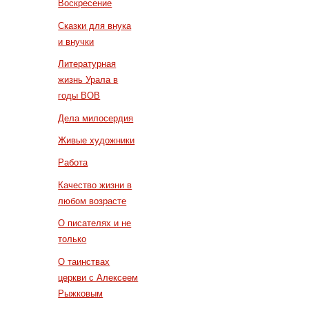
Воскресение
Сказки для внука
и внучки
Литературная
жизнь Урала в
годы ВОВ
Дела милосердия
Живые художники
Работа
Качество жизни в
любом возрасте
О писателях и не
только
О таинствах
церкви с Алексеем
Рыжковым