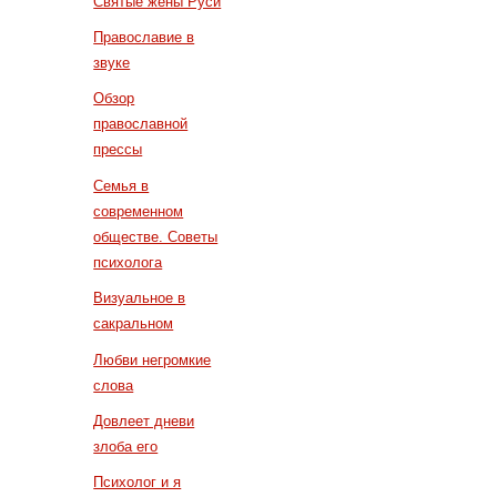
Святые жены Руси
Православие в
звуке
Обзор
православной
прессы
Семья в
современном
обществе. Советы
психолога
Визуальное в
сакральном
Любви негромкие
слова
Довлеет дневи
злоба его
Психолог и я