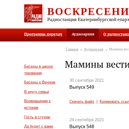
ВОСКРЕСЕН
Радиостанция Екатеринбургской епар
Программа передач
Аудиоархив
О радиостан
Главная
→
Аудиоархив
→ Мамины вес
Мамины вест
Беседы в школе
трезвения
30 сентября 2021
Беседы о Вечном
Выпуск 549
В кругу семьи
Возвращение к
Скачать файл
|
Копировать ссы
истокам
Гость в студии
24 сентября 2021
Выпуск 548
Да будет с вами