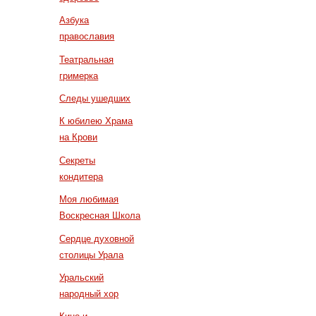
Азбука
православия
Театральная
гримерка
Следы ушедших
К юбилею Храма
на Крови
Секреты
кондитера
Моя любимая
Воскресная Школа
Сердце духовной
столицы Урала
Уральский
народный хор