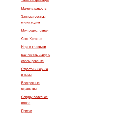
Записки краеведа
Мамина радость
Записки сестры
милосердия
Моя родословная
Свет Христов
Игра в классики
Как писать книгу о
своем ребенке
Страсти и борьба
с ними
Воскресные
странствия
Сердцу полезное
слово
Притчи