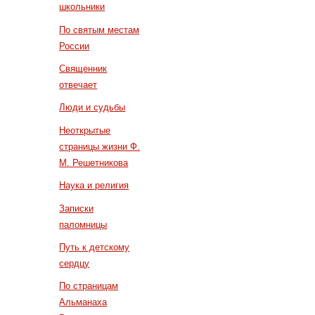
школьники
По святым местам
России
Священник
отвечает
Люди и судьбы
Неоткрытые
страницы жизни Ф.
М. Решетникова
Наука и религия
Записки
паломницы
Путь к детскому
сердцу
По страницам
Альманаха