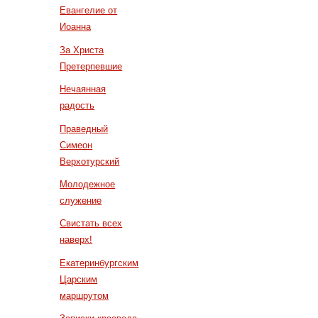
Евангелие от
Иоанна
За Христа
Претерпевшие
Нечаянная
радость
Праведный
Симеон
Верхотурский
Молодежное
служение
Свистать всех
наверх!
Екатеринбургским
Царским
маршрутом