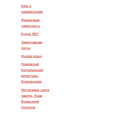
Кино и
кинематограф
Финансовая
грамотность
Будни НКО
Замолчавшие
поэты
Духова роща
Покровский
Колчеданский
монастырь.
Возрождение
Неугасимая свеча
памяти. Храм
Вознесения
Господня