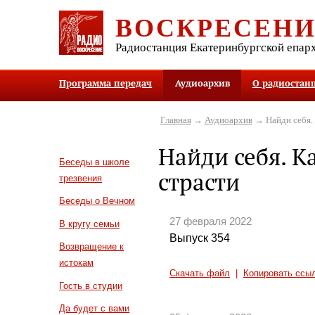
ВОСКРЕСЕН
Радиостанция Екатеринбургской епар
Программа передач
Аудиоархив
О радиостан
Главная
→
Аудиоархив
→ Найди себя. 
Найди себя. К
Беседы в школе
страсти
трезвения
Беседы о Вечном
27 февраля 2022
В кругу семьи
Выпуск 354
Возвращение к
истокам
Скачать файл
|
Копировать ссы
Гость в студии
Да будет с вами