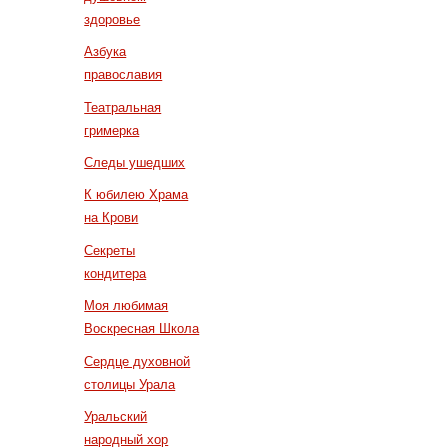
здоровье
Азбука
православия
Театральная
гримерка
Следы ушедших
К юбилею Храма
на Крови
Секреты
кондитера
Моя любимая
Воскресная Школа
Сердце духовной
столицы Урала
Уральский
народный хор