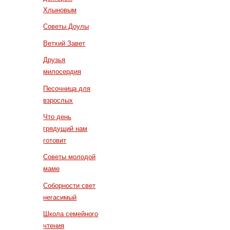
Хлыновым
Советы Доулы
Ветхий Завет
Друзья
милосердия
Песочница для
взрослых
Что день
грядущий нам
готовит
Советы молодой
маме
Соборности свет
негасимый
Школа семейного
чтения