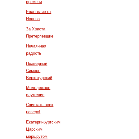
времени
Евангелие от
Иоанна
За Христа
Претерпевшие
Нечаянная
радость
Праведный
Симеон
Верхотурский
Молодежное
служение
Свистать всех
наверх!
Екатеринбургским
Царским
маршрутом