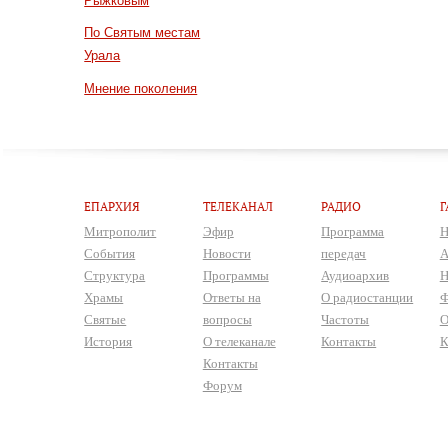
Рыжковым
По Святым местам
Урала
Мнение поколения
ЕПАРХИЯ
ТЕЛЕКАНАЛ
РАДИО
Г
Митрополит
Эфир
Программа
Н
События
Новости
передач
А
Структура
Программы
Аудиоархив
Н
Храмы
Ответы на
О радиостанции
Ф
Святые
вопросы
Частоты
О
История
О телеканале
Контакты
К
Контакты
Форум