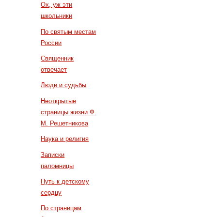
Ох, уж эти
школьники
По святым местам
России
Священник
отвечает
Люди и судьбы
Неоткрытые
страницы жизни Ф.
М. Решетникова
Наука и религия
Записки
паломницы
Путь к детскому
сердцу
По страницам