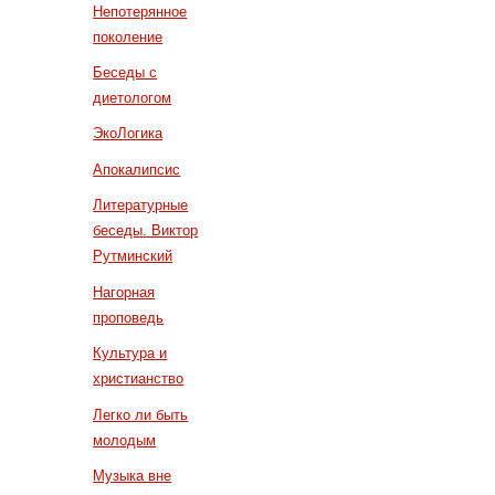
Непотерянное
поколение
Беседы с
диетологом
ЭкоЛогика
Апокалипсис
Литературные
беседы. Виктор
Рутминский
Нагорная
проповедь
Культура и
христианство
Легко ли быть
молодым
Музыка вне