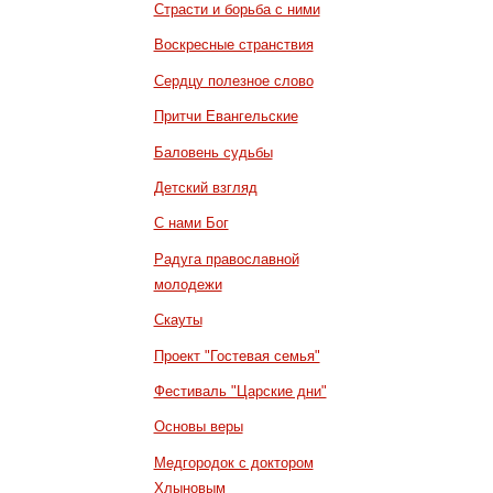
Страсти и борьба с ними
Воскресные странствия
Сердцу полезное слово
Притчи Евангельские
Баловень судьбы
Детский взгляд
С нами Бог
Радуга православной
молодежи
Скауты
Проект "Гостевая семья"
Фестиваль "Царские дни"
Основы веры
Медгородок с доктором
Хлыновым