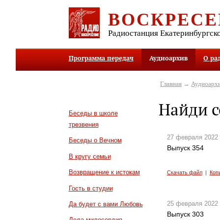
ВОСКРЕСЕ
Радиостанция Екатеринбургск
Программа передач
Аудиоархив
О ра
Главная
→
Аудиоарх
Найди с
Беседы в школе
трезвения
27 февраля 2022
Беседы о Вечном
Выпуск 354
В кругу семьи
Возвращение к истокам
Скачать файл
|
Коп
Гость в студии
25 февраля 2022
Да будет с вами Любовь
Выпуск 303
Дела милосердия