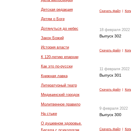
Детская редакция
Скачать файл
|
Коп
Детям о Боге
Дотянуться до небес
18 февраля 2022
Выпуск 302
Закон Божий
История власти
Скачать файл
|
Коп
К 120-летию епархии
Как это по-русски
11 февраля 2022
Выпуск 301
Книжная лавка
Литературный театр
Скачать файл
|
Коп
Медицинский городок
Молитвенное правило
9 февраля 2022
На стыке
Выпуск 300
О душевном здоровье.
Скачать файл
|
Коп
Беседа с психологом