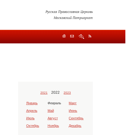
Русская Православная Церковь
Московский Патриархат
2022
2021
2023
Январь
Февраль
Март
Апрель
Май
Июнь
Июль
Август
Сентябрь
Октябрь
Ноябрь
Декабрь