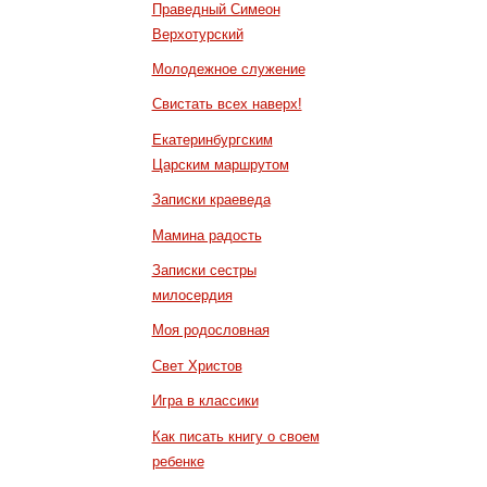
Праведный Симеон
Верхотурский
Молодежное служение
Свистать всех наверх!
Екатеринбургским
Царским маршрутом
Записки краеведа
Мамина радость
Записки сестры
милосердия
Моя родословная
Свет Христов
Игра в классики
Как писать книгу о своем
ребенке