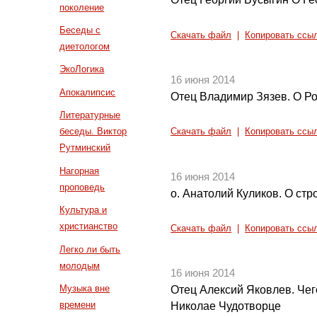
поколение
Беседы с
Скачать файл
|
Копировать ссы
диетологом
ЭкоЛогика
16 июня 2014
Апокалипсис
Отец Владимир Зязев. О Р
Литературные
беседы. Виктор
Скачать файл
|
Копировать ссы
Рутминский
Нагорная
16 июня 2014
проповедь
о. Анатолий Куликов. О стр
Культура и
христианство
Скачать файл
|
Копировать ссы
Легко ли быть
молодым
16 июня 2014
Музыка вне
Отец Алексий Яковлев. Чег
времени
Николае Чудотворце