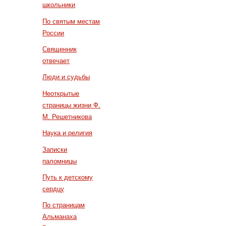
школьники
По святым местам
России
Священник
отвечает
Люди и судьбы
Неоткрытые
страницы жизни Ф.
М. Решетникова
Наука и религия
Записки
паломницы
Путь к детскому
сердцу
По страницам
Альманаха