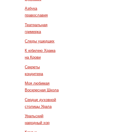
Азбука
православия
Театральная
гримерка
Следы ушедших
К юбилею Храма
на Крови
Секреты
кондитера
Моя любимая
Воскресная Школа
Сердце духовной
столицы Урала
Уральский
народный хор