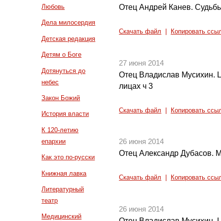
Отец Андрей Канев. Судьбы
Любовь
Дела милосердия
Скачать файл
|
Копировать ссы
Детская редакция
Детям о Боге
27 июня 2014
Дотянуться до
Отец Владислав Мусихин. Ц
небес
лицах ч 3
Закон Божий
Скачать файл
|
Копировать ссы
История власти
К 120-летию
епархии
26 июня 2014
Отец Александр Дубасов. М
Как это по-русски
Книжная лавка
Скачать файл
|
Копировать ссы
Литературный
театр
26 июня 2014
Медицинский
Отец Владислав Мусихин. Ц