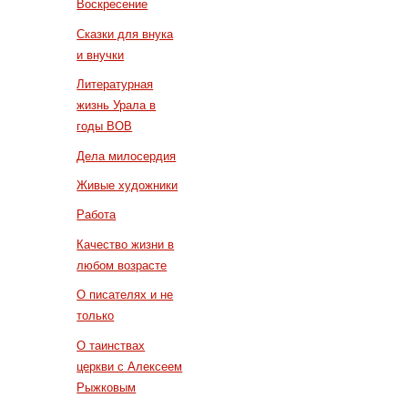
Воскресение
Сказки для внука
и внучки
Литературная
жизнь Урала в
годы ВОВ
Дела милосердия
Живые художники
Работа
Качество жизни в
любом возрасте
О писателях и не
только
О таинствах
церкви с Алексеем
Рыжковым