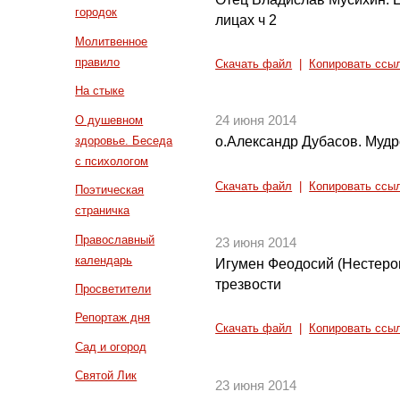
городок
лицах ч 2
Молитвенное
правило
Скачать файл
|
Копировать ссы
На стыке
О душевном
24 июня 2014
здоровье. Беседа
о.Александр Дубасов. Мудро
с психологом
Скачать файл
|
Копировать ссы
Поэтическая
страничка
Православный
23 июня 2014
календарь
Игумен Феодосий (Нестеров
трезвости
Просветители
Репортаж дня
Скачать файл
|
Копировать ссы
Сад и огород
Святой Лик
23 июня 2014