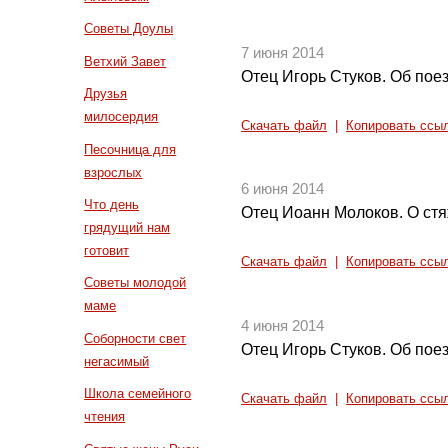
Советы Доулы
7 июня 2014
Ветхий Завет
Отец Игорь Стуков. Об поез
Друзья
милосердия
Скачать файл
|
Копировать ссы
Песочница для
взрослых
6 июня 2014
Что день
Отец Иоанн Молоков. О ст
грядущий нам
готовит
Скачать файл
|
Копировать ссы
Советы молодой
маме
4 июня 2014
Соборности свет
Отец Игорь Стуков. Об поез
негасимый
Школа семейного
Скачать файл
|
Копировать ссы
чтения