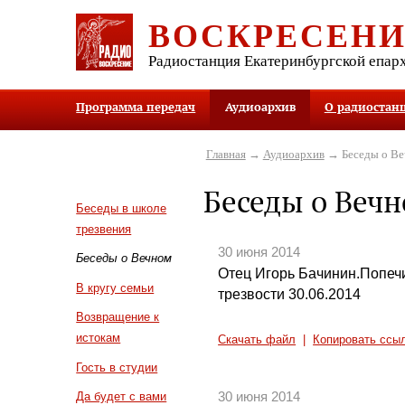
ВОСКРЕСЕН
Радиостанция Екатеринбургской епар
Программа передач
Аудиоархив
О радиостан
Главная
→
Аудиоархив
→ Беседы о В
Беседы о Веч
Беседы в школе
трезвения
30 июня 2014
Беседы о Вечном
Отец Игорь Бачинин.Попеч
В кругу семьи
трезвости 30.06.2014
Возвращение к
истокам
Скачать файл
|
Копировать ссы
Гость в студии
30 июня 2014
Да будет с вами