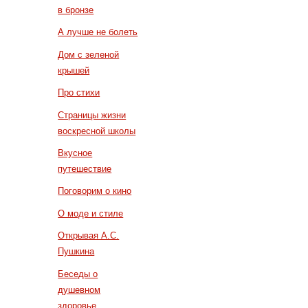
в бронзе
А лучше не болеть
Дом с зеленой
крышей
Про стихи
Страницы жизни
воскресной школы
Вкусное
путешествие
Поговорим о кино
О моде и стиле
Открывая А.С.
Пушкина
Беседы о
душевном
здоровье