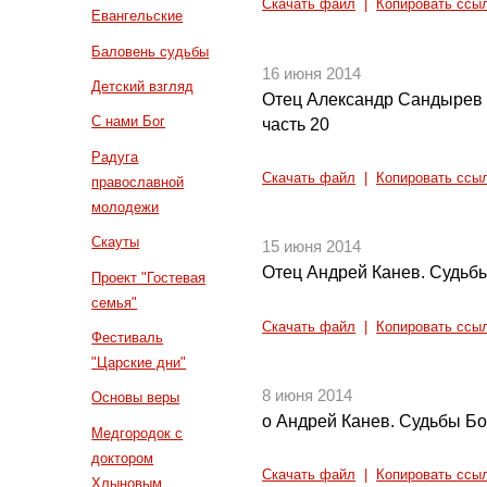
Скачать файл
|
Копировать ссы
Евангельские
Баловень судьбы
16 июня 2014
Детский взгляд
Отец Александр Сандырев 
С нами Бог
часть 20
Радуга
Скачать файл
|
Копировать ссы
православной
молодежи
Скауты
15 июня 2014
Отец Андрей Канев. Судьбы
Проект "Гостевая
семья"
Скачать файл
|
Копировать ссы
Фестиваль
"Царские дни"
8 июня 2014
Основы веры
о Андрей Канев. Судьбы Бо
Медгородок с
доктором
Скачать файл
|
Копировать ссы
Хлыновым