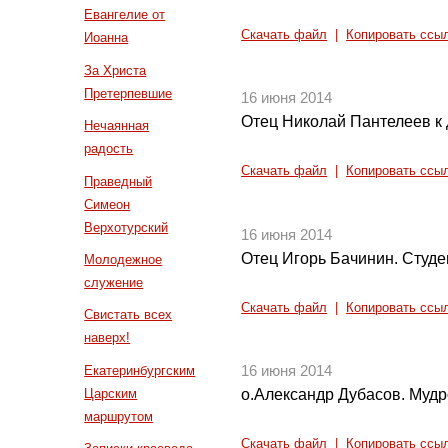
Евангелие от
Скачать файл
|
Копировать ссы
Иоанна
За Христа
Претерпевшие
16 июня 2014
Отец Николай Пантелеев к
Нечаянная
радость
Скачать файл
|
Копировать ссы
Праведный
Симеон
Верхотурский
16 июня 2014
Отец Игорь Бачинин. Студе
Молодежное
служение
Скачать файл
|
Копировать ссы
Свистать всех
наверх!
Екатеринбургским
16 июня 2014
Царским
о.Александр Дубасов. Мудро
маршрутом
Скачать файл
|
Копировать ссы