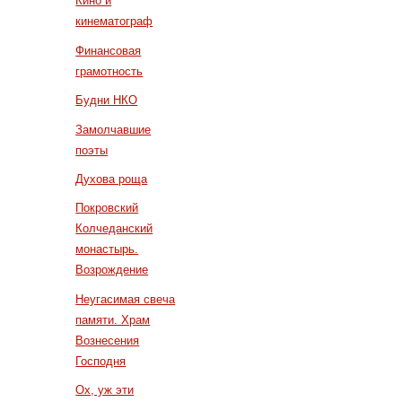
Кино и
кинематограф
Финансовая
грамотность
Будни НКО
Замолчавшие
поэты
Духова роща
Покровский
Колчеданский
монастырь.
Возрождение
Неугасимая свеча
памяти. Храм
Вознесения
Господня
Ох, уж эти