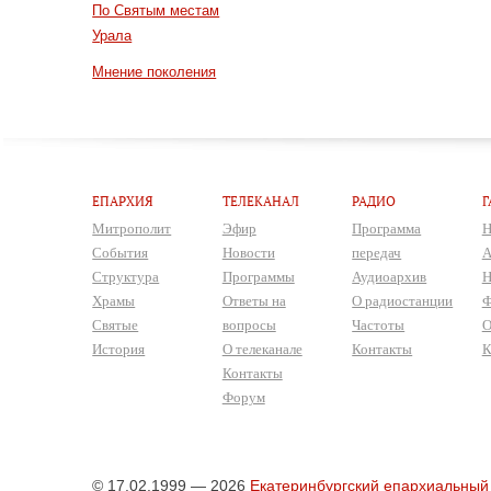
По Святым местам
Урала
Мнение поколения
ЕПАРХИЯ
ТЕЛЕКАНАЛ
РАДИО
Г
Митрополит
Эфир
Программа
Н
События
Новости
передач
А
Структура
Программы
Аудиоархив
Н
Храмы
Ответы на
О радиостанции
Ф
Святые
вопросы
Частоты
О
История
О телеканале
Контакты
К
Контакты
Форум
© 17.02.1999 — 2026
Екатеринбургский епархиальный