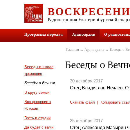
ВОСКРЕСЕН
Радиостанция Екатеринбургской епар
Программа передач
Аудиоархив
О радиостан
Главная
→
Аудиоархив
→ Беседы о В
Беседы о Веч
Беседы в школе
трезвения
30 декабря 2017
Беседы о Вечном
Отец Владислав Нечаев. О
В кругу семьи
Возвращение к
Скачать файл
|
Копировать ссы
истокам
Гость в студии
25 декабря 2017
Отец Александр Мазырин ч
Да будет с вами