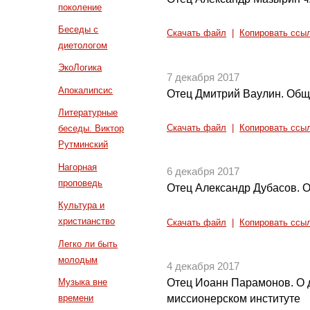
поколение
Беседы с
Скачать файл
|
Копировать ссы
диетологом
ЭкоЛогика
7 декабря 2017
Апокалипсис
Отец Дмитрий Ваулин. Общ
Литературные
Скачать файл
|
Копировать ссы
беседы. Виктор
Рутминский
Нагорная
6 декабря 2017
проповедь
Отец Александр Дубасов. О
Культура и
христианство
Скачать файл
|
Копировать ссы
Легко ли быть
молодым
4 декабря 2017
Музыка вне
Отец Иоанн Парамонов. О 
времени
миссионерском институте