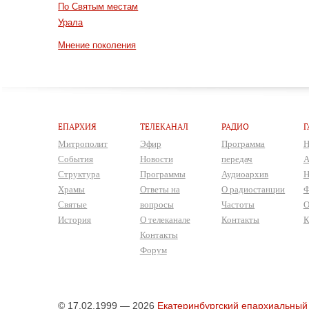
По Святым местам
Урала
Мнение поколения
ЕПАРХИЯ
ТЕЛЕКАНАЛ
РАДИО
Г
Митрополит
Эфир
Программа
Н
События
Новости
передач
А
Структура
Программы
Аудиоархив
Н
Храмы
Ответы на
О радиостанции
Ф
Святые
вопросы
Частоты
О
История
О телеканале
Контакты
К
Контакты
Форум
© 17.02.1999 — 2026
Екатеринбургский епархиальный