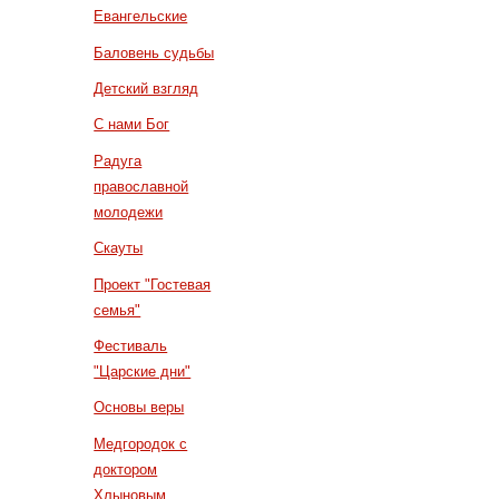
Евангельские
Баловень судьбы
Детский взгляд
С нами Бог
Радуга
православной
молодежи
Скауты
Проект "Гостевая
семья"
Фестиваль
"Царские дни"
Основы веры
Медгородок с
доктором
Хлыновым