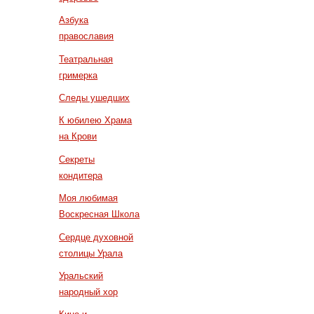
Азбука
православия
Театральная
гримерка
Следы ушедших
К юбилею Храма
на Крови
Секреты
кондитера
Моя любимая
Воскресная Школа
Сердце духовной
столицы Урала
Уральский
народный хор