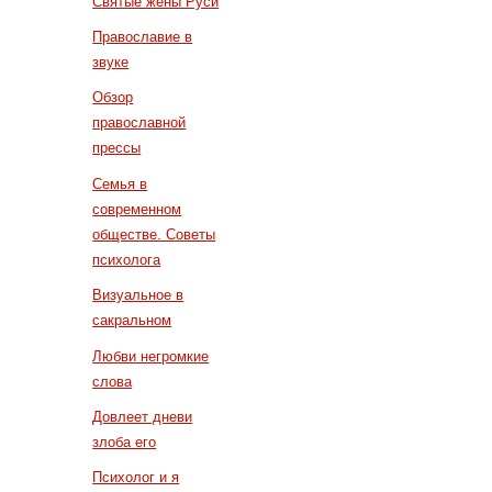
Святые жены Руси
Православие в
звуке
Обзор
православной
прессы
Семья в
современном
обществе. Советы
психолога
Визуальное в
сакральном
Любви негромкие
слова
Довлеет дневи
злоба его
Психолог и я