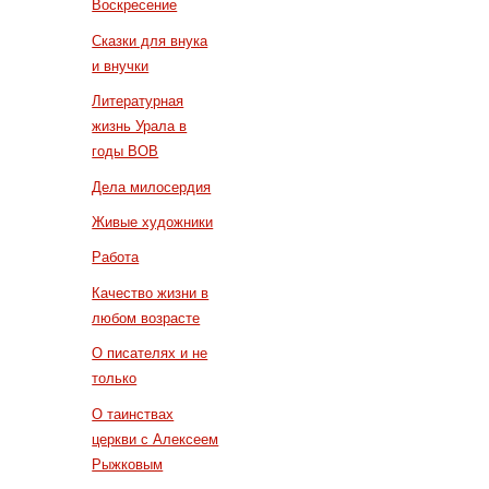
Воскресение
Сказки для внука
и внучки
Литературная
жизнь Урала в
годы ВОВ
Дела милосердия
Живые художники
Работа
Качество жизни в
любом возрасте
О писателях и не
только
О таинствах
церкви с Алексеем
Рыжковым