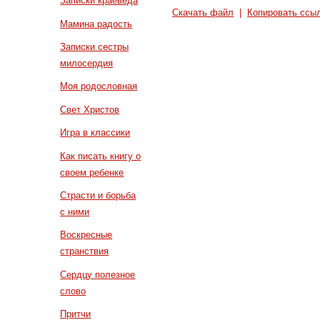
Записки краеведа
Скачать файл
|
Копировать ссы
Мамина радость
Записки сестры
милосердия
Моя родословная
Свет Христов
Игра в классики
Как писать книгу о
своем ребенке
Страсти и борьба
с ними
Воскресные
странствия
Сердцу полезное
слово
Притчи