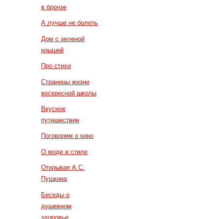
в бронзе
А лучше не болеть
Дом с зеленой
крышей
Про стихи
Страницы жизни
воскресной школы
Вкусное
путешествие
Поговорим о кино
О моде и стиле
Открывая А.С.
Пушкина
Беседы о
душевном
здоровье