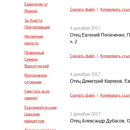
Евангелие от
Скачать файл
|
Копировать ссы
Иоанна
За Христа
Претерпевшие
4 декабря 2017
Отец Евгений Попиченко. П
Нечаянная
ч. 2
радость
Праведный
Скачать файл
|
Копировать ссы
Симеон
Верхотурский
4 декабря 2017
Молодежное
Отец Димитрий Киряков. Ев
служение
Свистать всех
Скачать файл
|
Копировать ссы
наверх!
Екатеринбургским
1 декабря 2017
Царским
Отец Александр Дубасов. О
маршрутом