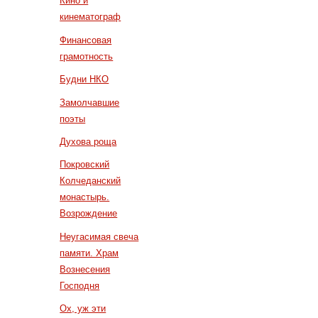
Кино и
кинематограф
Финансовая
грамотность
Будни НКО
Замолчавшие
поэты
Духова роща
Покровский
Колчеданский
монастырь.
Возрождение
Неугасимая свеча
памяти. Храм
Вознесения
Господня
Ох, уж эти