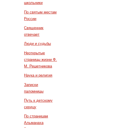
школьники
По святым местам
России
Священник
отвечает
Люди и судьбы
Неоткрытые
страницы жизни Ф.
М. Решетникова
Наука и религия
Записки
паломницы
Путь к детскому
сердцу
По страницам
Альманаха