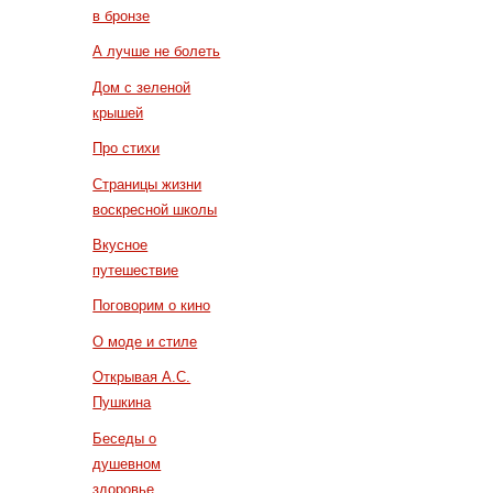
в бронзе
А лучше не болеть
Дом с зеленой
крышей
Про стихи
Страницы жизни
воскресной школы
Вкусное
путешествие
Поговорим о кино
О моде и стиле
Открывая А.С.
Пушкина
Беседы о
душевном
здоровье