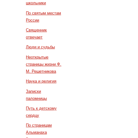
школьники
По святым местам
России
Священник
отвечает
Люди и судьбы
Неоткрытые
страницы жизни Ф.
М. Решетникова
Наука и религия
Записки
паломницы
Путь к детскому
сердцу
По страницам
Альманаха