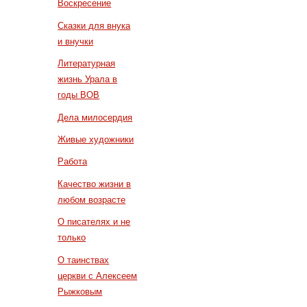
Воскресение
Сказки для внука
и внучки
Литературная
жизнь Урала в
годы ВОВ
Дела милосердия
Живые художники
Работа
Качество жизни в
любом возрасте
О писателях и не
только
О таинствах
церкви с Алексеем
Рыжковым