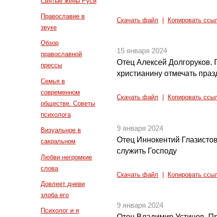
Святые жены Руси
Православие в
Скачать файл
|
Копировать ссы
звуке
Обзор
15 января 2024
православной
Отец Алексей Долгоруков. 
прессы
христианину отмечать праз
Семья в
современном
Скачать файл
|
Копировать ссы
обществе. Советы
психолога
9 января 2024
Визуальное в
Отец Иннокентий Глазистов
сакральном
служить Господу
Любви негромкие
слова
Скачать файл
|
Копировать ссы
Довлеет дневи
злоба его
9 января 2024
Психолог и я
Отец Владимир Устинов. П