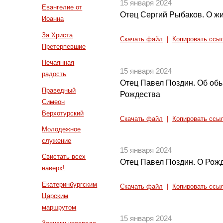
15 января 2024
Евангелие от
Отец Сергий Рыбаков. О ж
Иоанна
За Христа
Скачать файл
|
Копировать ссы
Претерпевшие
Нечаянная
15 января 2024
радость
Отец Павел Поздин. Об обы
Праведный
Рождества
Симеон
Верхотурский
Скачать файл
|
Копировать ссы
Молодежное
служение
15 января 2024
Свистать всех
Отец Павел Поздин. О Рож
наверх!
Екатеринбургским
Скачать файл
|
Копировать ссы
Царским
маршрутом
15 января 2024