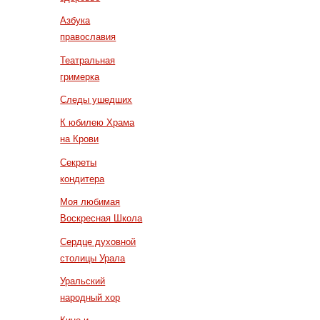
Азбука
православия
Театральная
гримерка
Следы ушедших
К юбилею Храма
на Крови
Секреты
кондитера
Моя любимая
Воскресная Школа
Сердце духовной
столицы Урала
Уральский
народный хор