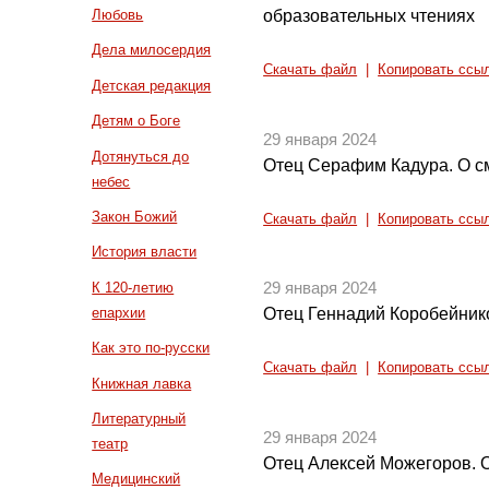
образовательных чтениях
Любовь
Дела милосердия
Скачать файл
|
Копировать ссы
Детская редакция
Детям о Боге
29 января 2024
Дотянуться до
Отец Серафим Кадура. О с
небес
Закон Божий
Скачать файл
|
Копировать ссы
История власти
К 120-летию
29 января 2024
епархии
Отец Геннадий Коробейников
Как это по-русски
Скачать файл
|
Копировать ссы
Книжная лавка
Литературный
29 января 2024
театр
Отец Алексей Можегоров. 
Медицинский