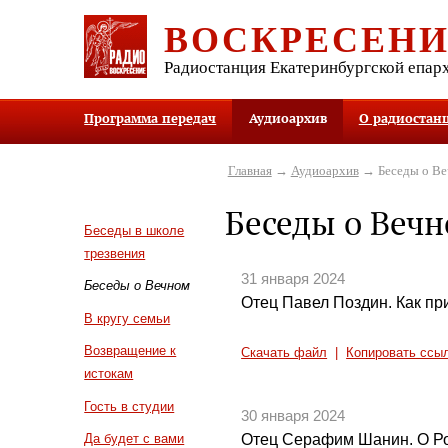
ВОСКРЕСЕН
Радиостанция Екатеринбургской епар
Программа передач
Аудиоархив
О радиостан
Главная
→
Аудиоархив
→ Беседы о В
Беседы о Веч
Беседы в школе
трезвения
31 января 2024
Беседы о Вечном
Отец Павел Поздин. Как пр
В кругу семьи
Возвращение к
Скачать файл
|
Копировать ссы
истокам
Гость в студии
30 января 2024
Отец Серафим Шанин. О Р
Да будет с вами