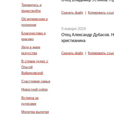
Трезвитесь и
бодрствуйте
Скачать файл
|
Копировать ссы
Об интересном и
полезном
9 января 2024
Благочестиво и
Отец Александр Дубасов. 
красиво
христианина
Дети в мире
искусства
Скачать файл
|
Копировать ссы
В стране чудес с
Ольгой
Войцеховской
Счастливая семья
Новостной собор
Встреча за
кулисами
Молитва вылитая