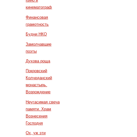
Кино и
кинематограф
Финансовая
грамотность
Будни НКО
Замолчавшие
поэты
Духова роща
Покровский
Колчеданский
монастырь.
Возрождение
Неугасимая свеча
памяти. Храм
Вознесения
Господня
Ох, уж эти