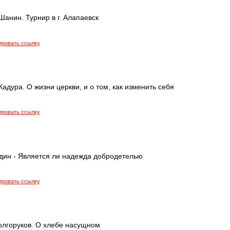
анин. Турнир в г. Алапаевск
ировать ссылку
дура. О жизни церкви, и о том, как изменить себя
ировать ссылку
дин - Является ли надежда добродетелью
ировать ссылку
олгоруков. О хлебе насущном