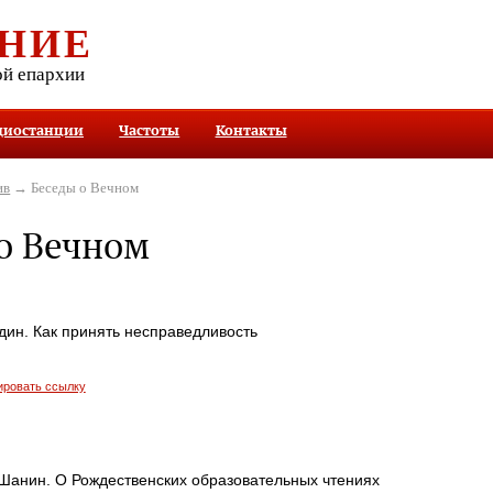
НИЕ
ой епархии
диостанции
Частоты
Контакты
ив
→ Беседы о Вечном
о Вечном
дин. Как принять несправедливость
ировать ссылку
анин. О Рождественских образовательных чтениях