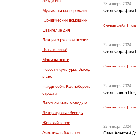
Литдрама
23 января 2024
Отец Серафим Ш
Музыкальные передачи
Юридический помощник
Скачать файл
|
Коп
Евангелие дня
Лекции о русской поэзии
22 января 2024
Вот это кино!
Отец Серафим Ка
Мамины вести
Скачать файл
|
Коп
Новости культуры. Выход
в свет
22 января 2024
Найди себя. Как побороть
Отец Павел Поз
страсти
Легко ли быть молодым
Скачать файл
|
Коп
Литературные беседы
Женский голос
22 января 2024
Аскетика в большом
Отец Алексей Д