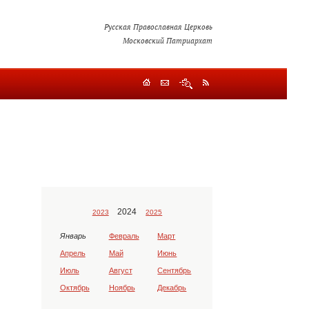
Русская Православная Церковь
Московский Патриархат
2024
2023
2025
Январь
Февраль
Март
Апрель
Май
Июнь
Июль
Август
Сентябрь
Октябрь
Ноябрь
Декабрь