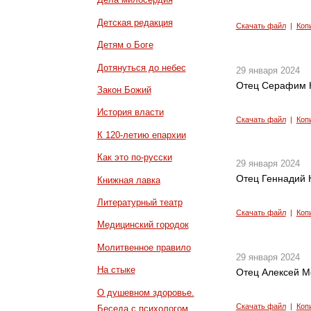
Детская редакция
Скачать файл
|
Коп
Детям о Боге
Дотянуться до небес
29 января 2024
Отец Серафим 
Закон Божий
История власти
Скачать файл
|
Коп
К 120-летию епархии
Как это по-русски
29 января 2024
Отец Геннадий К
Книжная лавка
Литературный театр
Скачать файл
|
Коп
Медицинский городок
Молитвенное правило
29 января 2024
На стыке
Отец Алексей М
О душевном здоровье.
Скачать файл
|
Коп
Беседа с психологом