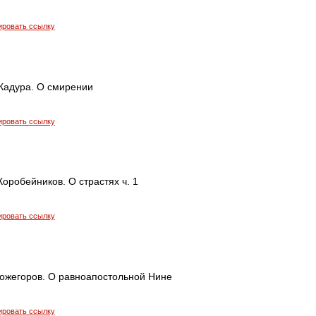
ировать ссылку
Кадура. О смирении
ировать ссылку
оробейников. О страстях ч. 1
ировать ссылку
ожегоров. О равноапостольной Нине
ировать ссылку