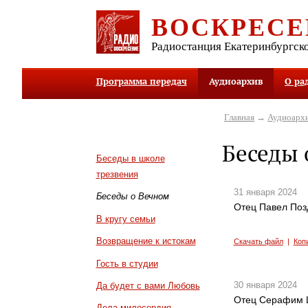
ВОСКРЕСЕ
Радиостанция Екатеринбургск
Программа передач
Аудиоархив
О ра
Главная
→
Аудиоарх
Беседы 
Беседы в школе
трезвения
31 января 2024
Беседы о Вечном
Отец Павел Поз
В кругу семьи
Возвращение к истокам
Скачать файл
|
Коп
Гость в студии
30 января 2024
Да будет с вами Любовь
Отец Серафим Ш
Дела милосердия