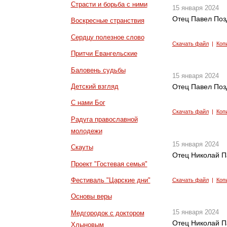
Страсти и борьба с ними
15 января 2024
Отец Павел Поз
Воскресные странствия
Сердцу полезное слово
Скачать файл
|
Коп
Притчи Евангельские
Баловень судьбы
15 января 2024
Детский взгляд
Отец Павел Поз
С нами Бог
Скачать файл
|
Коп
Радуга православной
молодежи
15 января 2024
Скауты
Отец Николай П
Проект "Гостевая семья"
Фестиваль "Царские дни"
Скачать файл
|
Коп
Основы веры
15 января 2024
Медгородок с доктором
Отец Николай П
Хлыновым