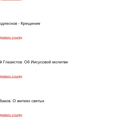
одлеснов - Крещение
ировать ссылку
й Глазистов. Об Иисусовой молитве
ировать ссылку
баков. О житиях святых
ировать ссылку