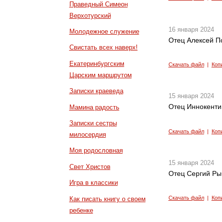
Праведный Симеон
Верхотурский
16 января 2024
Молодежное служение
Отец Алексей П
Свистать всех наверх!
Екатеринбургским
Скачать файл
|
Коп
Царским маршрутом
Записки краеведа
15 января 2024
Отец Иннокенти
Мамина радость
Записки сестры
Скачать файл
|
Коп
милосердия
Моя родословная
15 января 2024
Свет Христов
Отец Сергий Ры
Игра в классики
Скачать файл
|
Коп
Как писать книгу о своем
ребенке