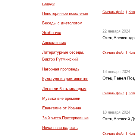
городе
Скачать файл
|
Коп
Непотерянное поколение
Беседы с диетологом
22 января 2024
ЭкоЛогика
Отец Александр
Апокалипсис
Литературные беседы.
Скачать файл
|
Коп
Виктор Рутминский
Нагорная проповедь
18 января 2024
Отец Павел Поз
Культура и христианство
Легко ли быть молодым
Скачать файл
|
Коп
Музыка вне времени
Евангелие от Иоанна
18 января 2024
За Христа Претерпевшие
Отец Алексей До
Нечаянная радость
Скачать файл
|
Коп