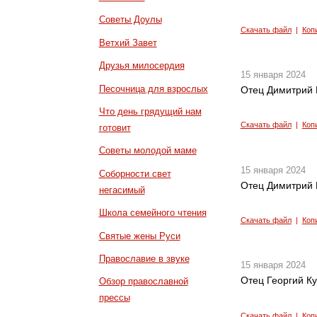
Советы Доулы
Скачать файл
|
Коп
Ветхий Завет
Друзья милосердия
15 января 2024
Песочница для взрослых
Отец Димитрий 
Что день грядущий нам
Скачать файл
|
Коп
готовит
Советы молодой маме
15 января 2024
Соборности свет
Отец Димитрий 
негасимый
Школа семейного чтения
Скачать файл
|
Коп
Святые жены Руси
Православие в звуке
15 января 2024
Отец Георгий Ку
Обзор православной
прессы
Скачать файл
|
Коп