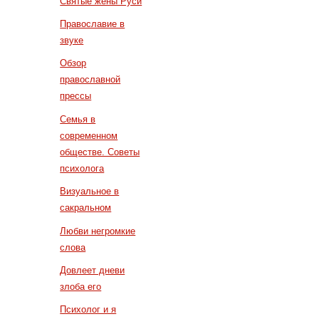
Святые жены Руси
Православие в
звуке
Обзор
православной
прессы
Семья в
современном
обществе. Советы
психолога
Визуальное в
сакральном
Любви негромкие
слова
Довлеет дневи
злоба его
Психолог и я