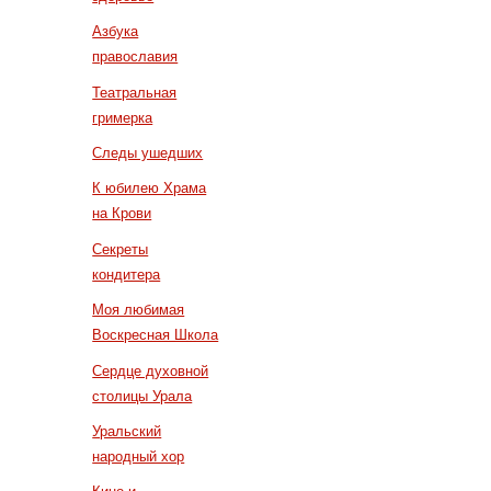
Азбука
православия
Театральная
гримерка
Следы ушедших
К юбилею Храма
на Крови
Секреты
кондитера
Моя любимая
Воскресная Школа
Сердце духовной
столицы Урала
Уральский
народный хор