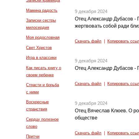
Записки краеведа
Мамина радость
9 декабря 2024
Отец Александр Дубасов - 
Записки сестры
жертвовать собой ради бл
милосердия
Моя родословная
Скачать файл
|
Копировать ссы
Свет Христов
Игра в классики
9 декабря 2024
Как писать книгу о
Отец Александр Дубасов - 
своем ребенке
Скачать файл
|
Копировать ссы
Страсти и борьба
с ними
Воскресные
9 декабря 2024
странствия
Отец Вячеслав Клюев. О р
обществе
Сердцу полезное
слово
Скачать файл
|
Копировать ссы
Притчи