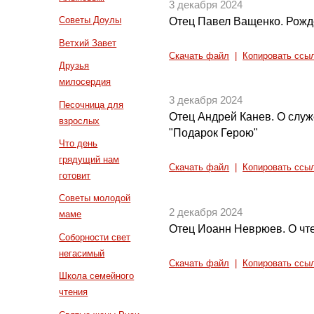
3 декабря 2024
Советы Доулы
Отец Павел Ващенко. Рожд
Ветхий Завет
Скачать файл
|
Копировать ссы
Друзья
милосердия
3 декабря 2024
Песочница для
Отец Андрей Канев. О служ
взрослых
"Подарок Герою"
Что день
грядущий нам
Скачать файл
|
Копировать ссы
готовит
Советы молодой
2 декабря 2024
маме
Отец Иоанн Неврюев. О чт
Соборности свет
негасимый
Скачать файл
|
Копировать ссы
Школа семейного
чтения