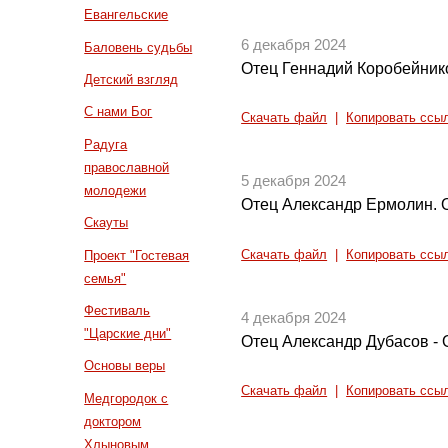
Евангельские
6 декабря 2024
Баловень судьбы
Отец Геннадий Коробейнико
Детский взгляд
С нами Бог
Скачать файл
|
Копировать ссы
Радуга
православной
5 декабря 2024
молодежи
Отец Александр Ермолин. 
Скауты
Скачать файл
|
Копировать ссы
Проект "Гостевая
семья"
Фестиваль
4 декабря 2024
"Царские дни"
Отец Александр Дубасов - О
Основы веры
Скачать файл
|
Копировать ссы
Медгородок с
доктором
Хлыновым