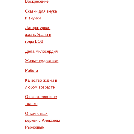
Воскресение
Сказки для внука
и внучки
Литературная
жизнь Урала в
годы ВОВ
Дела милосердия
Живые художники
Работа
Качество жизни в
любом возрасте
О писателях и не
только
О таинствах
церкви с Алексеем
Рыжковым