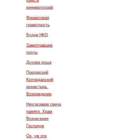
Кино и
кинематограф
Финансовая
грамотность
Будни НКО
Замолчавшие
поэты
Духова роща
Покровский
Колчеданский
монастырь.
Возрождение
Неугасимая свеча
памяти. Храм
Вознесения
Господня
Ох, уж эти