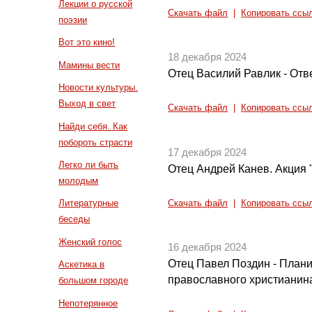
Лекции о русской
Скачать файл
|
Копировать ссы
поэзии
Вот это кино!
18 декабря 2024
Мамины вести
Отец Василий Равлик - Отв
Новости культуры.
Выход в свет
Скачать файл
|
Копировать ссы
Найди себя. Как
побороть страсти
17 декабря 2024
Легко ли быть
Отец Андрей Канев. Акция 
молодым
Литературные
Скачать файл
|
Копировать ссы
беседы
Женский голос
16 декабря 2024
Отец Павел Поздин - Плани
Аскетика в
православного христианин
большом городе
Непотерянное