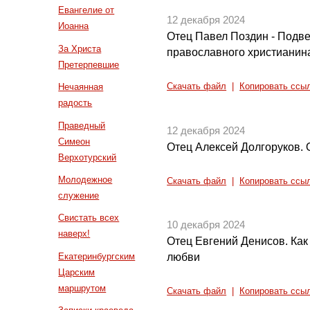
Евангелие от
12 декабря 2024
Иоанна
Отец Павел Поздин - Подве
За Христа
православного христианин
Претерпевшие
Нечаянная
Скачать файл
|
Копировать ссы
радость
Праведный
12 декабря 2024
Симеон
Отец Алексей Долгоруков. 
Верхотурский
Молодежное
Скачать файл
|
Копировать ссы
служение
Свистать всех
10 декабря 2024
наверх!
Отец Евгений Денисов. Как
Екатеринбургским
любви
Царским
маршрутом
Скачать файл
|
Копировать ссы