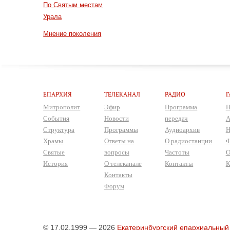
По Святым местам
Урала
Мнение поколения
ЕПАРХИЯ
ТЕЛЕКАНАЛ
РАДИО
Г
Митрополит
Эфир
Программа
Н
События
Новости
передач
А
Структура
Программы
Аудиоархив
Н
Храмы
Ответы на
О радиостанции
Ф
Святые
вопросы
Частоты
О
История
О телеканале
Контакты
К
Контакты
Форум
© 17.02.1999 — 2026
Екатеринбургский епархиальный