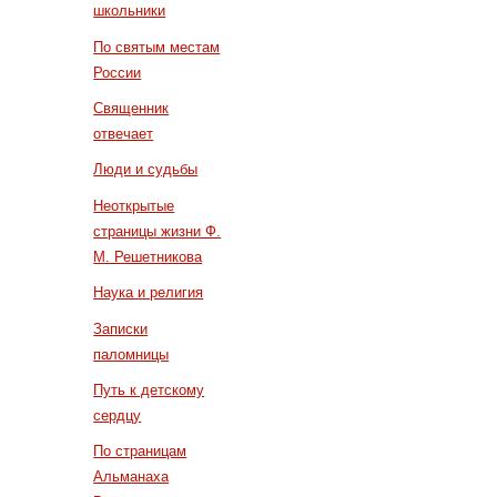
школьники
По святым местам
России
Священник
отвечает
Люди и судьбы
Неоткрытые
страницы жизни Ф.
М. Решетникова
Наука и религия
Записки
паломницы
Путь к детскому
сердцу
По страницам
Альманаха