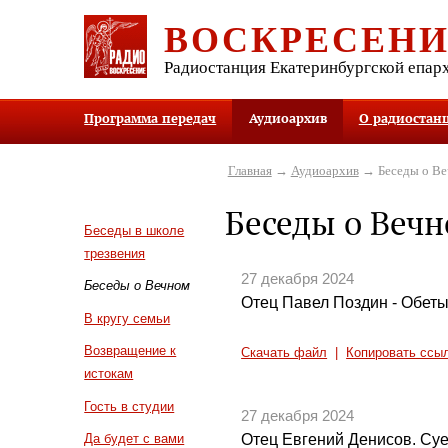
ВОСКРЕСЕН
Радиостанция Екатеринбургской епар
Программа передач
Аудиоархив
О радиостан
Главная
→
Аудиоархив
→ Беседы о В
Беседы о Веч
Беседы в школе
трезвения
27 декабря 2024
Беседы о Вечном
Отец Павел Поздин - Обет
В кругу семьи
Возвращение к
Скачать файл
|
Копировать ссы
истокам
Гость в студии
27 декабря 2024
Отец Евгений Денисов. Су
Да будет с вами