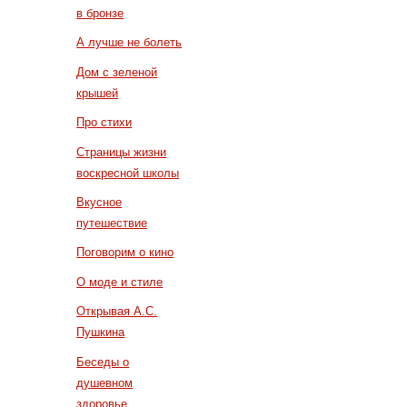
в бронзе
А лучше не болеть
Дом с зеленой
крышей
Про стихи
Страницы жизни
воскресной школы
Вкусное
путешествие
Поговорим о кино
О моде и стиле
Открывая А.С.
Пушкина
Беседы о
душевном
здоровье