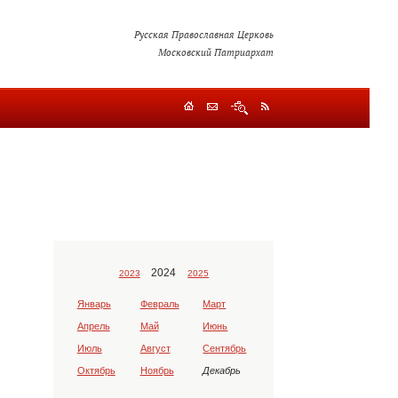
Русская Православная Церковь
Московский Патриархат
2024
2023
2025
Январь
Февраль
Март
Апрель
Май
Июнь
Июль
Август
Сентябрь
Октябрь
Ноябрь
Декабрь