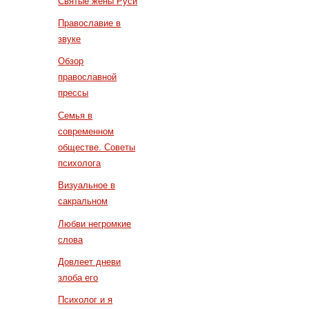
Святые жены Руси
Православие в
звуке
Обзор
православной
прессы
Семья в
современном
обществе. Советы
психолога
Визуальное в
сакральном
Любви негромкие
слова
Довлеет дневи
злоба его
Психолог и я