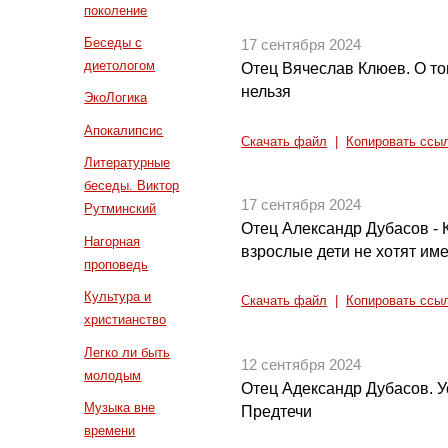
поколение
Беседы с
17 сентября 2024
диетологом
Отец Вячеслав Клюев. О то
нельзя
ЭкоЛогика
Апокалипсис
Скачать файл
|
Копировать ссы
Литературные
беседы. Виктор
17 сентября 2024
Рутминский
Отец Александр Дубасов - 
Нагорная
взрослые дети не хотят име
проповедь
Культура и
Скачать файл
|
Копировать ссы
христианство
Легко ли быть
12 сентября 2024
молодым
Отец Адександр Дубасов. 
Музыка вне
Предтечи
времени