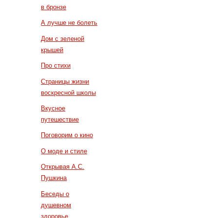
в бронзе
А лучше не болеть
Дом с зеленой
крышей
Про стихи
Страницы жизни
воскресной школы
Вкусное
путешествие
Поговорим о кино
О моде и стиле
Открывая А.С.
Пушкина
Беседы о
душевном
здоровье