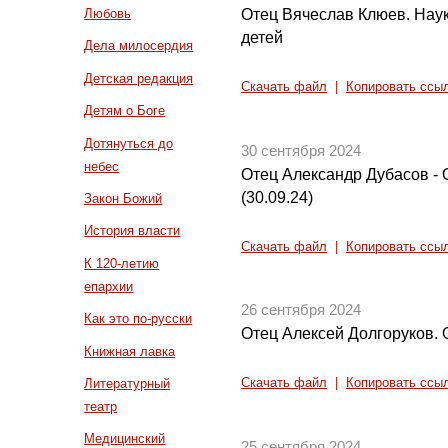
Отец Вячеслав Клюев. Наук
Любовь
детей
Дела милосердия
Детская редакция
Скачать файл
|
Копировать ссы
Детям о Боге
Дотянуться до
30 сентября 2024
небес
Отец Александр Дубасов - 
(30.09.24)
Закон Божий
История власти
Скачать файл
|
Копировать ссы
К 120-летию
епархии
26 сентября 2024
Как это по-русски
Отец Алексей Долгоруков. 
Книжная лавка
Литературный
Скачать файл
|
Копировать ссы
театр
Медицинский
25 сентября 2024