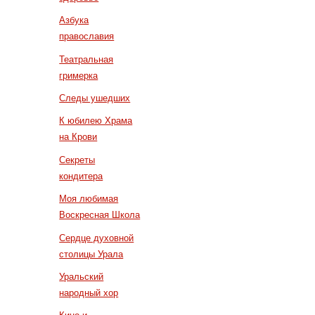
Азбука
православия
Театральная
гримерка
Следы ушедших
К юбилею Храма
на Крови
Секреты
кондитера
Моя любимая
Воскресная Школа
Сердце духовной
столицы Урала
Уральский
народный хор