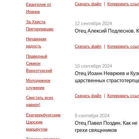
Скачать файл
|
Копировать ссы
Евангелие от
Иоанна
За Христа
12 сентября 2024
Претерпевшие
Отец Алексий Подлеснов. К
Нечаянная
радость
Скачать файл
|
Копировать ссы
Праведный
Симеон
10 сентября 2024
Верхотурский
Отец Иоанн Неврюев и Куз
царственных страстотерпце
Молодежное
служение
Скачать файл
|
Копировать ссы
Свистать всех
наверх!
Екатеринбургским
9 сентября 2024
Царским
Отец Павел Поздин. Как не 
маршрутом
грехи свящнников