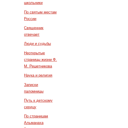
школьники
По святым местам
России
Священник
отвечает
Люди и судьбы
Неоткрытые
страницы жизни Ф.
М. Решетникова
Наука и религия
Записки
паломницы
Путь к детскому
сердцу
По страницам
Альманаха