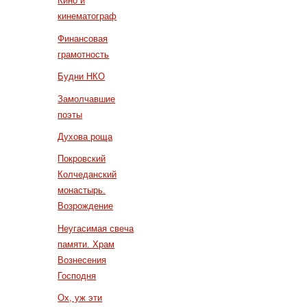
Кино и
кинематограф
Финансовая
грамотность
Будни НКО
Замолчавшие
поэты
Духова роща
Покровский
Колчеданский
монастырь.
Возрождение
Неугасимая свеча
памяти. Храм
Вознесения
Господня
Ох, уж эти