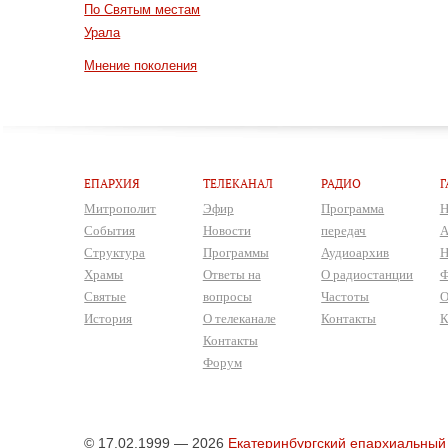
По Святым местам
Урала
Мнение поколения
ЕПАРХИЯ
ТЕЛЕКАНАЛ
РАДИО
Г
Митрополит
Эфир
Программа
Н
События
Новости
передач
А
Структура
Программы
Аудиоархив
Н
Храмы
Ответы на
О радиостанции
Ф
Святые
вопросы
Частоты
О
История
О телеканале
Контакты
К
Контакты
Форум
© 17.02.1999 — 2026
Екатеринбургский епархиальный