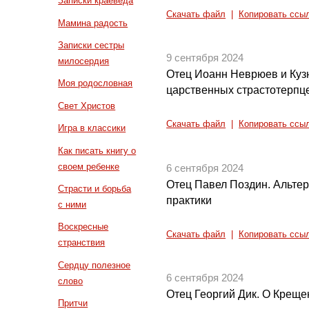
Записки краеведа
Скачать файл
|
Копировать ссы
Мамина радость
Записки сестры
9 сентября 2024
милосердия
Отец Иоанн Неврюев и Куз
Моя родословная
царственных страстотерпц
Свет Христов
Скачать файл
|
Копировать ссы
Игра в классики
Как писать книгу о
своем ребенке
6 сентября 2024
Отец Павел Поздин. Альте
Страсти и борьба
практики
с ними
Воскресные
Скачать файл
|
Копировать ссы
странствия
Сердцу полезное
6 сентября 2024
слово
Отец Георгий Дик. О Креще
Притчи