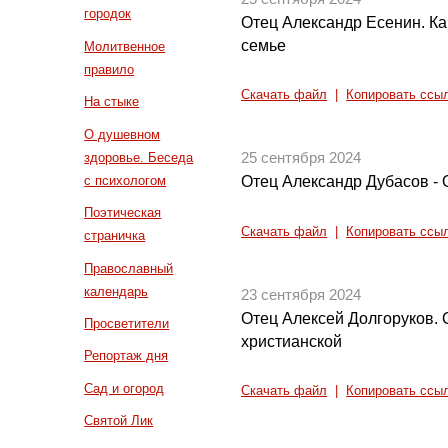
городок
Отец Александр Есенин. Ка
семье
Молитвенное
правило
Скачать файл
|
Копировать ссы
На стыке
О душевном
здоровье. Беседа
25 сентября 2024
с психологом
Отец Александр Дубасов - 
Поэтическая
Скачать файл
|
Копировать ссы
страничка
Православный
календарь
23 сентября 2024
Отец Алексей Долгоруков. 
Просветители
христианской
Репортаж дня
Сад и огород
Скачать файл
|
Копировать ссы
Святой Лик