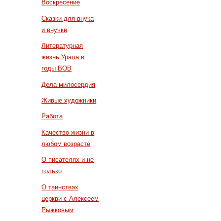
Воскресение
Сказки для внука
и внучки
Литературная
жизнь Урала в
годы ВОВ
Дела милосердия
Живые художники
Работа
Качество жизни в
любом возрасте
О писателях и не
только
О таинствах
церкви с Алексеем
Рыжковым