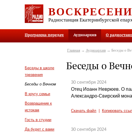
ВОСКРЕСЕН
Радиостанция Екатеринбургской епар
Программа передач
Аудиоархив
О радиостан
Главная
→
Аудиоархив
→ Беседы о В
Беседы о Веч
Беседы в школе
трезвения
30 сентября 2024
Беседы о Вечном
Отец Иоанн Неврюев. О па
В кругу семьи
Александро-Свирский монас
Возвращение к
истокам
Скачать файл
|
Копировать ссы
Гость в студии
30 сентября 2024
Да будет с вами