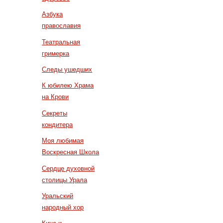
Азбука
православия
Театральная
гримерка
Следы ушедших
К юбилею Храма
на Крови
Секреты
кондитера
Моя любимая
Воскресная Школа
Сердце духовной
столицы Урала
Уральский
народный хор