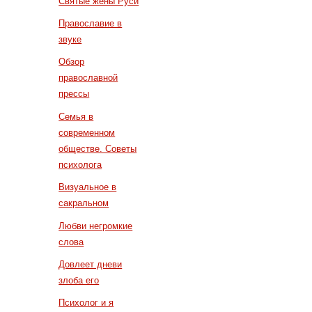
Святые жены Руси
Православие в
звуке
Обзор
православной
прессы
Семья в
современном
обществе. Советы
психолога
Визуальное в
сакральном
Любви негромкие
слова
Довлеет дневи
злоба его
Психолог и я