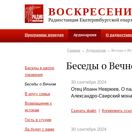
ВОСКРЕСЕН
Радиостанция Екатеринбургской епар
Программа передач
Аудиоархив
О радиостан
Главная
→
Аудиоархив
→ Беседы о В
Беседы о Веч
Беседы в школе
трезвения
30 сентября 2024
Беседы о Вечном
Отец Иоанн Неврюев. О па
В кругу семьи
Александро-Свирский монас
Возвращение к
истокам
Скачать файл
|
Копировать ссы
Гость в студии
30 сентября 2024
Да будет с вами