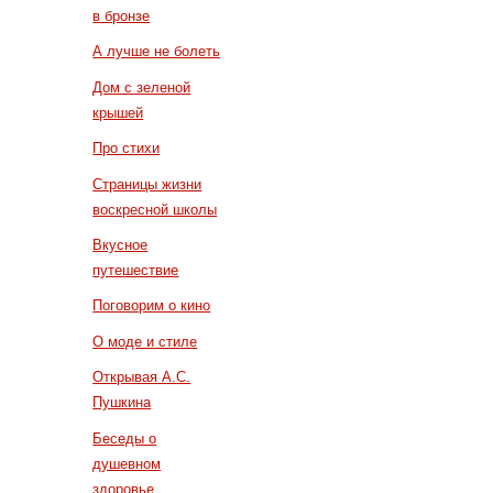
в бронзе
А лучше не болеть
Дом с зеленой
крышей
Про стихи
Страницы жизни
воскресной школы
Вкусное
путешествие
Поговорим о кино
О моде и стиле
Открывая А.С.
Пушкина
Беседы о
душевном
здоровье