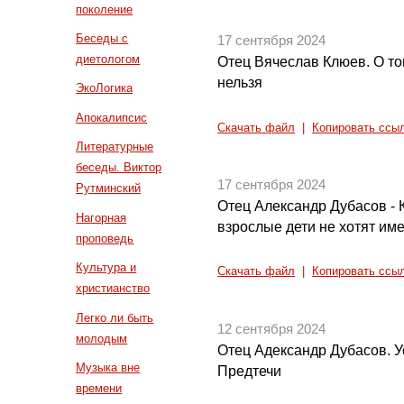
поколение
Беседы с
17 сентября 2024
диетологом
Отец Вячеслав Клюев. О то
нельзя
ЭкоЛогика
Апокалипсис
Скачать файл
|
Копировать ссы
Литературные
беседы. Виктор
17 сентября 2024
Рутминский
Отец Александр Дубасов - 
Нагорная
взрослые дети не хотят име
проповедь
Культура и
Скачать файл
|
Копировать ссы
христианство
Легко ли быть
12 сентября 2024
молодым
Отец Адександр Дубасов. 
Музыка вне
Предтечи
времени