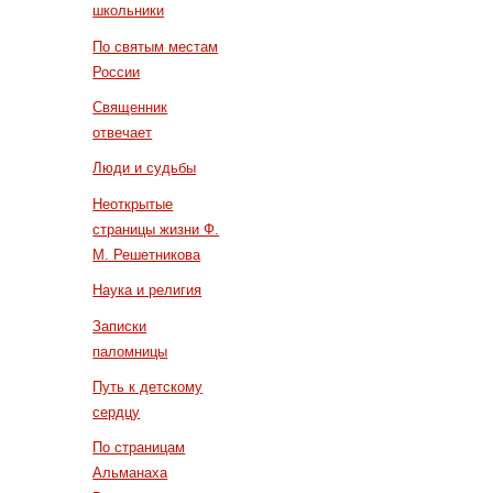
школьники
По святым местам
России
Священник
отвечает
Люди и судьбы
Неоткрытые
страницы жизни Ф.
М. Решетникова
Наука и религия
Записки
паломницы
Путь к детскому
сердцу
По страницам
Альманаха