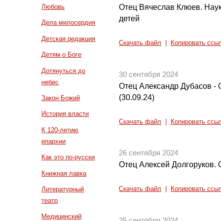
Отец Вячеслав Клюев. Наук
Любовь
детей
Дела милосердия
Детская редакция
Скачать файл
|
Копировать ссы
Детям о Боге
Дотянуться до
30 сентября 2024
небес
Отец Александр Дубасов - 
(30.09.24)
Закон Божий
История власти
Скачать файл
|
Копировать ссы
К 120-летию
епархии
26 сентября 2024
Как это по-русски
Отец Алексей Долгоруков. 
Книжная лавка
Литературный
Скачать файл
|
Копировать ссы
театр
Медицинский
25 сентября 2024