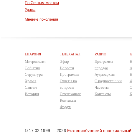
По Святым местам
Урала
Мнение поколения
ЕПАРХИЯ
ТЕЛЕКАНАЛ
РАДИО
Г
Митрополит
Эфир
Программа
Н
События
Новости
передач
А
Структура
Программы
Аудиоархив
Н
Храмы
Ответы на
О радиостанции
Ф
Святые
вопросы
Частоты
О
История
О телеканале
Контакты
К
Контакты
Форум
© 17.02.1999 — 2026
Екатеринбургский епархиальный