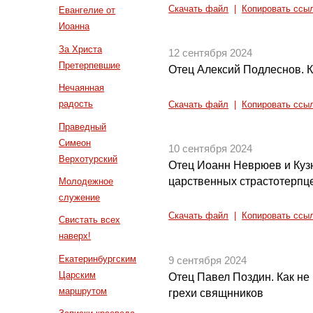
Скачать файл
|
Копировать ссы
Евангелие от
Иоанна
За Христа
12 сентября 2024
Претерпевшие
Отец Алексий Подлеснов. К
Нечаянная
радость
Скачать файл
|
Копировать ссы
Праведный
Симеон
10 сентября 2024
Верхотурский
Отец Иоанн Неврюев и Куз
царственных страстотерпце
Молодежное
служение
Скачать файл
|
Копировать ссы
Свистать всех
наверх!
Екатеринбургским
9 сентября 2024
Царским
Отец Павел Поздин. Как не 
маршрутом
грехи свящнников