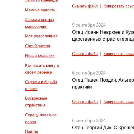
Записки краеведа
Скачать файл
|
Копировать ссы
Мамина радость
Записки сестры
9 сентября 2024
милосердия
Отец Иоанн Неврюев и Куз
Моя родословная
царственных страстотерпц
Свет Христов
Скачать файл
|
Копировать ссы
Игра в классики
Как писать книгу о
своем ребенке
6 сентября 2024
Отец Павел Поздин. Альте
Страсти и борьба
практики
с ними
Воскресные
Скачать файл
|
Копировать ссы
странствия
Сердцу полезное
6 сентября 2024
слово
Отец Георгий Дик. О Креще
Притчи