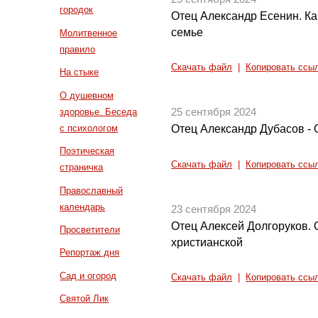
городок
Отец Александр Есенин. Ка
семье
Молитвенное
правило
Скачать файл
|
Копировать ссы
На стыке
О душевном
здоровье. Беседа
25 сентября 2024
с психологом
Отец Александр Дубасов - 
Поэтическая
Скачать файл
|
Копировать ссы
страничка
Православный
календарь
23 сентября 2024
Отец Алексей Долгоруков. 
Просветители
христианской
Репортаж дня
Сад и огород
Скачать файл
|
Копировать ссы
Святой Лик