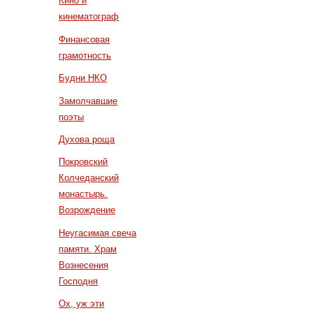
Кино и
кинематограф
Финансовая
грамотность
Будни НКО
Замолчавшие
поэты
Духова роща
Покровский
Колчеданский
монастырь.
Возрождение
Неугасимая свеча
памяти. Храм
Вознесения
Господня
Ох, уж эти