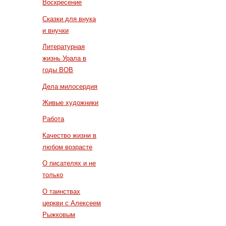
Воскресение
Сказки для внука
и внучки
Литературная
жизнь Урала в
годы ВОВ
Дела милосердия
Живые художники
Работа
Качество жизни в
любом возрасте
О писателях и не
только
О таинствах
церкви с Алексеем
Рыжковым