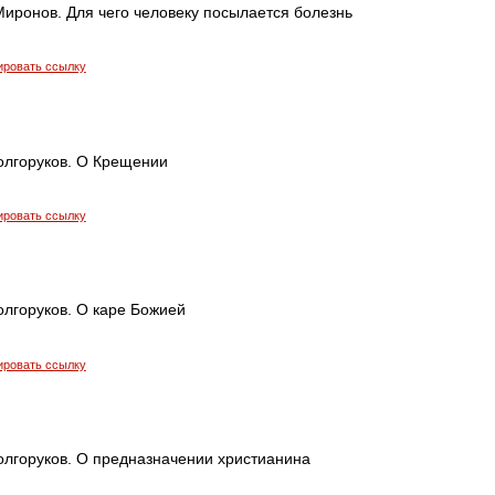
иронов. Для чего человеку посылается болезнь
ировать ссылку
олгоруков. О Крещении
ировать ссылку
олгоруков. О каре Божией
ировать ссылку
олгоруков. О предназначении христианина