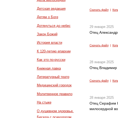
Детская редакция
Скачать файл
|
Коп
Детям о Боге
Дотянуться до небес
29 января 2025
Отец Александр
Закон Божий
История власти
Скачать файл
|
Коп
К 120-летию епархии
Как это по-русски
28 января 2025
Отец Владимир 
Книжная лавка
Литературный театр
Скачать файл
|
Коп
Медицинский городок
Молитвенное правило
28 января 2025
На стыке
Отец Серафим К
милосердной в
О душевном здоровье.
Беседа с психологом