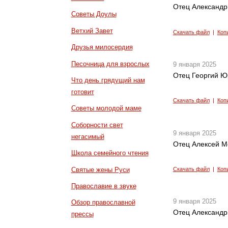
Отец Александр
Советы Доулы
Ветхий Завет
Скачать файл
|
Коп
Друзья милосердия
Песочница для взрослых
9 января 2025
Отец Георгий Ю
Что день грядущий нам
готовит
Скачать файл
|
Коп
Советы молодой маме
Соборности свет
9 января 2025
негасимый
Отец Алексей М
Школа семейного чтения
Святые жены Руси
Скачать файл
|
Коп
Православие в звуке
9 января 2025
Обзор православной
Отец Александр 
прессы