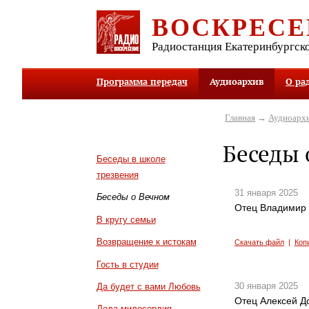
ВОСКРЕСЕ
Радиостанция Екатеринбургск
Программа передач
Аудиоархив
О ра
Главная
→
Аудиоарх
Беседы 
Беседы в школе
трезвения
31 января 2025
Беседы о Вечном
Отец Владимир У
В кругу семьи
Возвращение к истокам
Скачать файл
|
Коп
Гость в студии
30 января 2025
Да будет с вами Любовь
Отец Алексей До
Дела милосердия