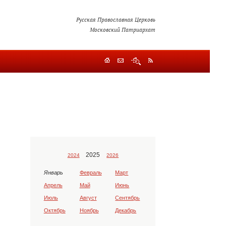
Русская Православная Церковь
Московский Патриархат
2025
2024
2026
Январь
Февраль
Март
Апрель
Май
Июнь
Июль
Август
Сентябрь
Октябрь
Ноябрь
Декабрь