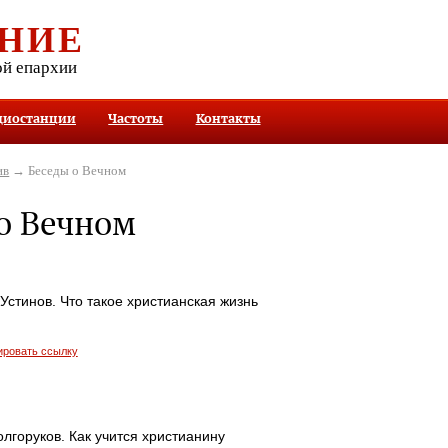
НИЕ
ой епархии
диостанции
Частоты
Контакты
ив
→ Беседы о Вечном
о Вечном
стинов. Что такое христианская жизнь
ировать ссылку
лгоруков. Как учится христианину