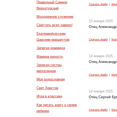
Праведный Симеон
Скачать файл
|
Коп
Верхотурский
Молодежное служение
15 января 2025
Свистать всех наверх!
Отец Александр 
Екатеринбургским
Царским маршрутом
Скачать файл
|
Коп
Записки краеведа
14 января 2025
Мамина радость
Отец Александр
Записки сестры
милосердия
Скачать файл
|
Коп
Моя родословная
Свет Христов
14 января 2025
Игра в классики
Отец Сергий Ер
Как писать книгу о своем
Скачать файл
|
Коп
ребенке