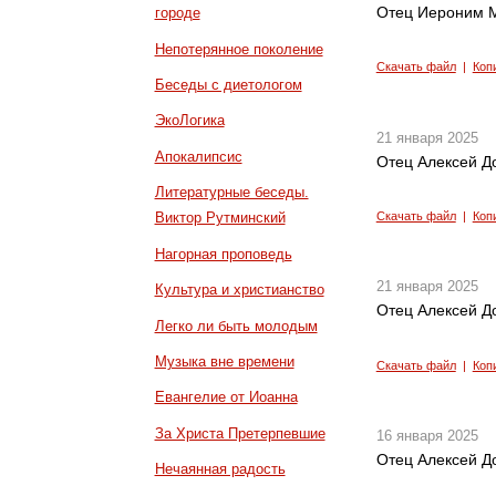
Отец Иероним М
городе
Непотерянное поколение
Скачать файл
|
Коп
Беседы с диетологом
ЭкоЛогика
21 января 2025
Апокалипсис
Отец Алексей Д
Литературные беседы.
Скачать файл
|
Коп
Виктор Рутминский
Нагорная проповедь
21 января 2025
Культура и христианство
Отец Алексей Д
Легко ли быть молодым
Музыка вне времени
Скачать файл
|
Коп
Евангелие от Иоанна
За Христа Претерпевшие
16 января 2025
Отец Алексей Д
Нечаянная радость