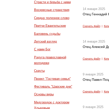
Страсти и борьба с ними
14 января 2025
Воскресные странствия
Отец Геннадий 
Сердцу полезное слово
Притчи Евангельские
Скачать файл
|
Коп
Баловень судьбы
Детский взгляд
14 января 2025
Отец Алексей До
С нами Бог
Радуга православной
Скачать файл
|
Коп
молодежи
Скауты
9 января 2025
Проект "Гостевая семья"
Отец Павел Поз
Фестиваль "Царские дни"
Скачать файл
|
Коп
Основы веры
Медгородок с доктором
9 января 2025
Хлыновым